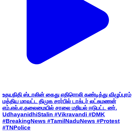
உதயநிதி ஸ்டாலின் கைது எதிரொலி கண்டித்து விழுப்புரம்
மத்திய மாவட்ட திமுக சார்பில் டாக்டர் லட்சுமணன்
எம்.எல்.ஏ.தலைமையில் சாலை மறியல் ஈடுபட்ட னர்.
UdhayanidhiStalin #Vikravandi #DMK
#BreakingNews #TamilNaduNews #Protest
#TNPolice