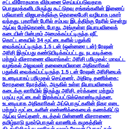
சட்டவிரோதமாக விற்பனை செய்யப்படுவதாக
பொதுமக்களிடமிருந்து கூட்டுறவு சங்கங்களின் இணைப்
பதிவாளர் விஜயசக்திக்கு தொலைபேசி வழியாக புகார்
வந்தது. புகாரின் பேரில் சம்பவ இடத்திற்கு நேரில் சென்று
ஆய்வு மேற்கொண்டபோது, அங்குள்ள நியாயவிலைக்
கடையின் பின்புறம் அமைக்கப்பட்டிருந்த ஷீட்
கொட்டகையில் 34 மூட்டைகளில் பதுக்கி
வைக்கப்பட்டிருந்த 1.5 டன் (ஒன்னரை டன்) ரேஷன்
அரிசி இருப்பது கண்டுபிடிக்கப்பட்டது. நடவடிக்கை
மற்றும் விசாரணை விவரங்கள்: அரிசி பறிமுதல்: மாவட்ட
வழங்கல் அலுவலர் தலைமையிலான அதிகாரிகள்
பதுக்கி வைக்கப்பட்டிருந்த 1.5 டன் ரேஷன் அரிசியைக்
உடனடியாகப் பறிமுதல் செய்தனர். அதிரடி தணிக்கை:
சோதனை நேரத்தில், அருகில் உள்ள நியாயவிலைக்
கடைக்கு லாரியில் இருந்து அரிசி, சர்க்கரை மற்றும்
பருப்பு மூட்டைகள் இறக்கப்பட்டுக்கொண்டிருந்தன.
உடனடியாக அதிகாரிகள் அப்பொருட்களின் நிகர எடை
மற்றும் மூட்டைகளின் எண்ணிக்கையைக் கணக்கிட்டு
ஆய்வு செய்தனர். கடத்தல் பின்னணி விசாரணை:
தமிழ்நாடு நுகர்பொருள் வாணிபக் கழகத்தின்
கிடங்கிலிருந்து லாரிகள் மூலம் ரேஷன் பொருட்கள்