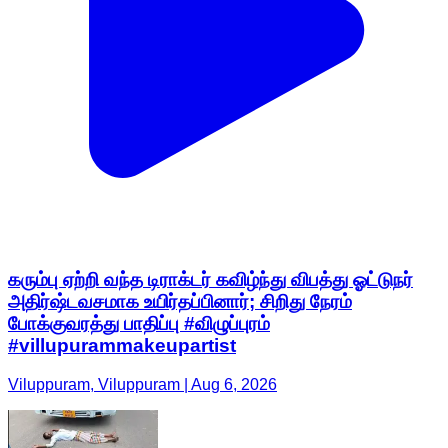
கரும்பு ஏற்றி வந்த டிராக்டர் கவிழ்ந்து விபத்து ஓட்டுநர்
அதிர்ஷ்டவசமாக உயிர்தப்பினார்; சிறிது நேரம்
போக்குவரத்து பாதிப்பு #விழுப்புரம்
#villupurammakeupartist
Viluppuram, Viluppuram | Aug 6, 2026