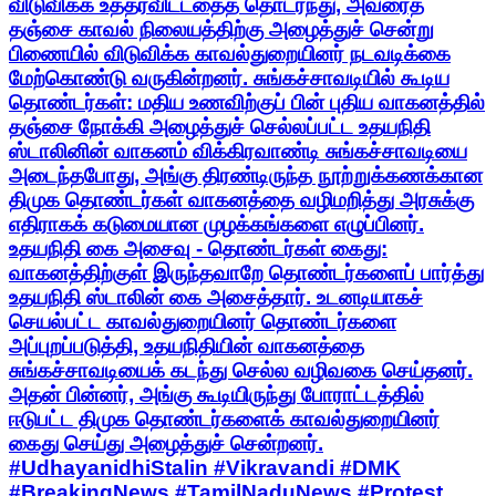
விடுவிக்க உத்தரவிட்டதைத் தொடர்ந்து, அவரைத்
தஞ்சை காவல் நிலையத்திற்கு அழைத்துச் சென்று
பிணையில் விடுவிக்க காவல்துறையினர் நடவடிக்கை
மேற்கொண்டு வருகின்றனர். சுங்கச்சாவடியில் கூடிய
தொண்டர்கள்: மதிய உணவிற்குப் பின் புதிய வாகனத்தில்
தஞ்சை நோக்கி அழைத்துச் செல்லப்பட்ட உதயநிதி
ஸ்டாலினின் வாகனம் விக்கிரவாண்டி சுங்கச்சாவடியை
அடைந்தபோது, அங்கு திரண்டிருந்த நூற்றுக்கணக்கான
திமுக தொண்டர்கள் வாகனத்தை வழிமறித்து அரசுக்கு
எதிராகக் கடுமையான முழக்கங்களை எழுப்பினர்.
உதயநிதி கை அசைவு - தொண்டர்கள் கைது:
வாகனத்திற்குள் இருந்தவாறே தொண்டர்களைப் பார்த்து
உதயநிதி ஸ்டாலின் கை அசைத்தார். உடனடியாகச்
செயல்பட்ட காவல்துறையினர் தொண்டர்களை
அப்புறப்படுத்தி, உதயநிதியின் வாகனத்தை
சுங்கச்சாவடியைக் கடந்து செல்ல வழிவகை செய்தனர்.
அதன் பின்னர், அங்கு கூடியிருந்து போராட்டத்தில்
ஈடுபட்ட திமுக தொண்டர்களைக் காவல்துறையினர்
கைது செய்து அழைத்துச் சென்றனர்.
#UdhayanidhiStalin #Vikravandi #DMK
#BreakingNews #TamilNaduNews #Protest