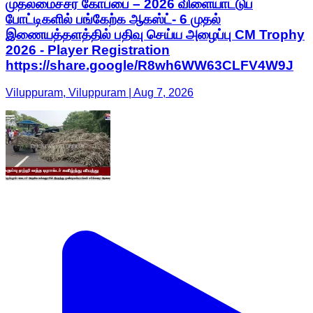
முதலமைச்சர் கோப்பை – 2026 விளையாட்டுப்
போட்டிகளில் பங்கேற்க ஆகஸ்ட்- 6 முதல்
இணையத்தளத்தில் பதிவு செய்ய அழைப்பு CM Trophy
2026 - Player Registration
https://share.google/R8wh6WW63CLFV4W9J
Viluppuram, Viluppuram | Aug 7, 2026