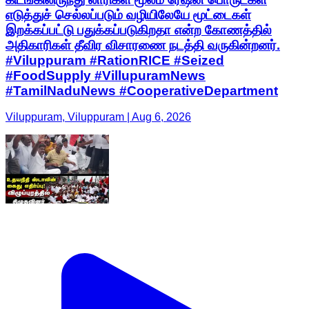
எடுத்துச் செல்லப்படும் வழியிலேயே மூட்டைகள்
இறக்கப்பட்டு பதுக்கப்படுகிறதா என்ற கோணத்தில்
அதிகாரிகள் தீவிர விசாரணை நடத்தி வருகின்றனர்.
#Viluppuram #RationRICE #Seized
#FoodSupply #VillupuramNews
#TamilNaduNews #CooperativeDepartment
Viluppuram, Viluppuram | Aug 6, 2026