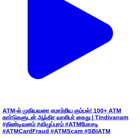
ATM-ல் முதியவரை ஏமாற்றிய கும்பல்! 100+ ATM
கார்டுகளுடன் ஆந்திர வாலிபர் கைது | Tindivanam
#திண்டிவனம் #விழுப்புரம் #ATMமோசடி
#ATMCardFraud #ATMScam #SBIATM