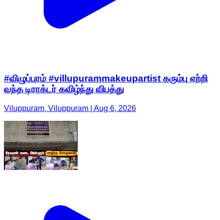
#விழுப்புரம் #villupurammakeupartist கரும்பு ஏற்றி
வந்த டிராக்டர் கவிழ்ந்து விபத்து
Viluppuram, Viluppuram | Aug 6, 2026