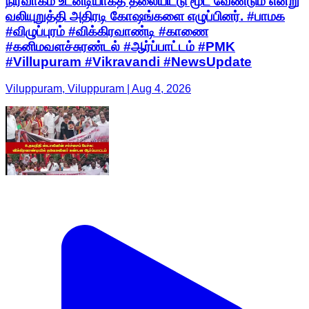
நிர்வாகம் உடனடியாகத் தலையிட்டு மூட வேண்டும் என்று
வலியுறுத்தி அதிரடி கோஷங்களை எழுப்பினர். #பாமக
#விழுப்புரம் #விக்கிரவாண்டி #காணை
#கனிமவளச்சுரண்டல் #ஆர்ப்பாட்டம் #PMK
#Villupuram #Vikravandi #NewsUpdate
Viluppuram, Viluppuram | Aug 4, 2026