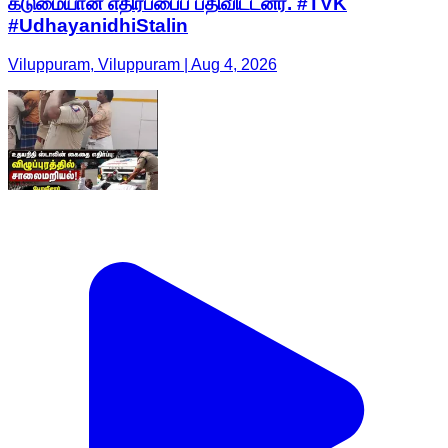
கடுமையான எதிர்ப்பைப் பதிவிட்டனர். #TVK
#UdhayanidhiStalin
Viluppuram, Viluppuram | Aug 4, 2026