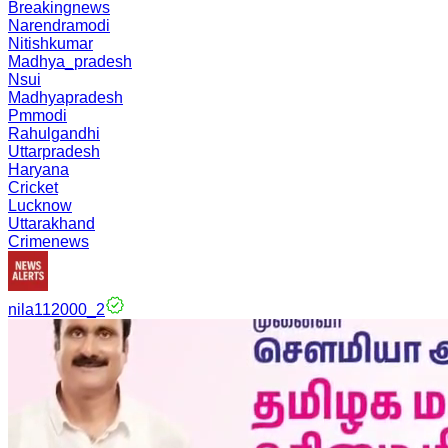
Breakingnews
Narendramodi
Nitishkumar
Madhya_pradesh
Nsui
Madhyapradesh
Pmmodi
Rahulgandhi
Uttarpradesh
Haryana
Cricket
Lucknow
Uttarakhand
Crimenews
nila112000_2