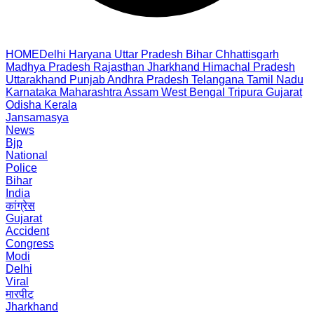
HOME
Delhi
Haryana
Uttar Pradesh
Bihar
Chhattisgarh
Madhya Pradesh
Rajasthan
Jharkhand
Himachal Pradesh
Uttarakhand
Punjab
Andhra Pradesh
Telangana
Tamil Nadu
Karnataka
Maharashtra
Assam
West Bengal
Tripura
Gujarat
Odisha
Kerala
Jansamasya
News
Bjp
National
Police
Bihar
India
कांग्रेस
Gujarat
Accident
Congress
Modi
Delhi
Viral
मारपीट
Jharkhand