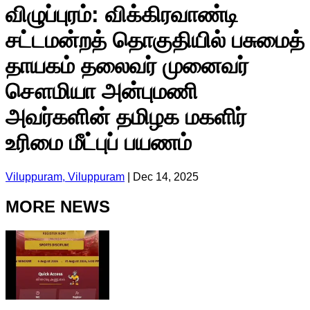
விழுப்புரம்: விக்கிரவாண்டி
சட்டமன்றத் தொகுதியில் பசுமைத்
தாயகம் தலைவர் முனைவர்
சௌமியா அன்புமணி
அவர்களின் தமிழக மகளிர்
உரிமை மீட்புப் பயணம்
Viluppuram, Viluppuram
|
Dec 14, 2025
MORE NEWS