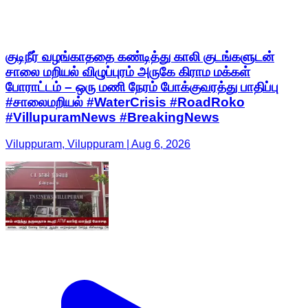
குடிநீர் வழங்காததை கண்டித்து காலி குடங்களுடன்
சாலை மறியல் விழுப்புரம் அருகே கிராம மக்கள்
போராட்டம் – ஒரு மணி நேரம் போக்குவரத்து பாதிப்பு
#சாலைமறியல் #WaterCrisis #RoadRoko
#VillupuramNews #BreakingNews
Viluppuram, Viluppuram | Aug 6, 2026