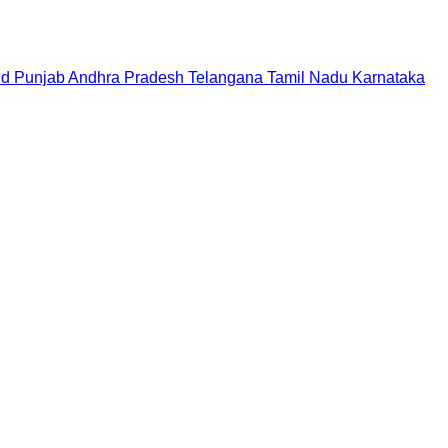
nd
Punjab
Andhra Pradesh
Telangana
Tamil Nadu
Karnataka