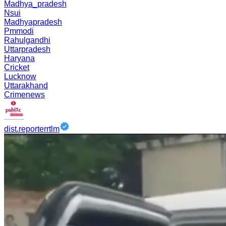
Madhya_pradesh
Nsui
Madhyapradesh
Pmmodi
Rahulgandhi
Uttarpradesh
Haryana
Cricket
Lucknow
Uttarakhand
Crimenews
dist.reporterrtlm