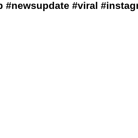
ार #mp #newsupdate #viral #ins