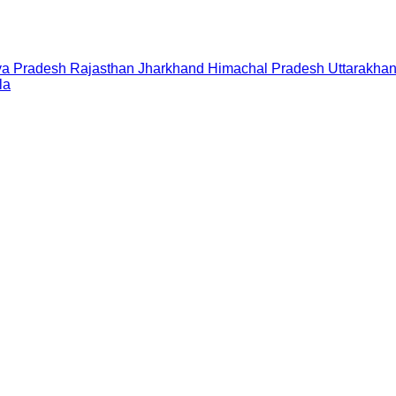
a Pradesh
Rajasthan
Jharkhand
Himachal Pradesh
Uttarakha
la