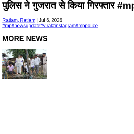
पुलिस ने गुजरात से किया गिरफ्त
Ratlam, Ratlam
|
Jul 6, 2026
#
mp
#
newsupdate
#
viral
#
instagram
#
mppolice
MORE NEWS