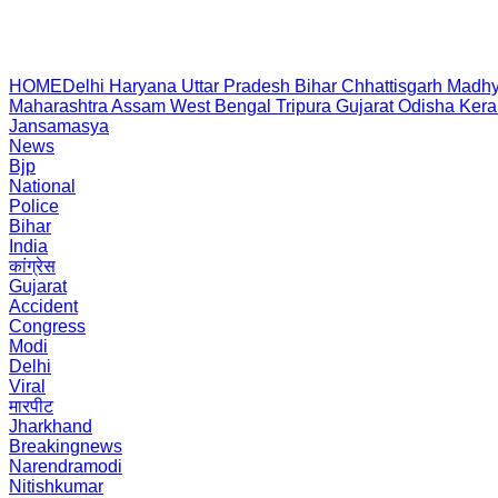
HOME
Delhi
Haryana
Uttar Pradesh
Bihar
Chhattisgarh
Madhy
Maharashtra
Assam
West Bengal
Tripura
Gujarat
Odisha
Kera
Jansamasya
News
Bjp
National
Police
Bihar
India
कांग्रेस
Gujarat
Accident
Congress
Modi
Delhi
Viral
मारपीट
Jharkhand
Breakingnews
Narendramodi
Nitishkumar