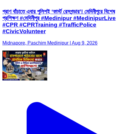
প্রাণ বাঁচাতে এবার পুলিশই ‘ফার্স্ট রেসপন্ডার’! মেদিনীপুরে বিশেষ
প্রশিক্ষণ #মেদিনীপুর #Medinipur #MedinipurLive
#CPR #CPRTraining #TrafficPolice
#CivicVolunteer
Midnapore, Paschim Medinipur | Aug 9, 2026