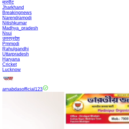
मारपीट
Jharkhand
Breakingnews
Narendramodi
Nitishkumar
Madhya_pradesh
Nsui
उत्तरप्रदेश
Pmmodi
Rahulgandhi
Uttarpradesh
Haryana
Cricket
Lucknow
arnabdasofficial123