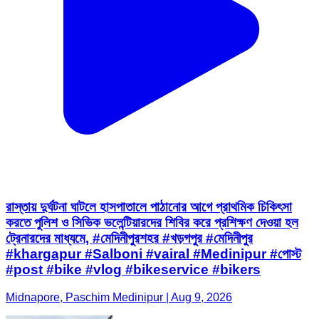
রাস্তায় দুর্ঘটনা ঘাটলে হাসপাতালে পাঠানোর আগে প্রাথমিক চিকিৎসা
করতে পুলিশ ও সিভিক ভলেন্টিয়ারদের শিবির করে প্রশিক্ষণ দেওয়া হল
ট্রেনারদের মাধ্যমে, #মেদিনীপুরশহর #খড়গপুর #মেদিনীপুর
#khargapur #Salboni #vairal #Medinipur #পোস্ট
#post #bike #vlog #bikeservice #bikers
Midnapore, Paschim Medinipur | Aug 9, 2026