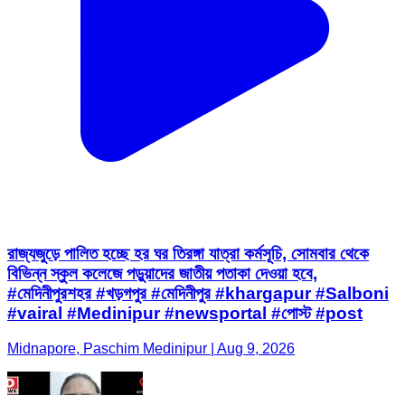
রাজ্যজুড়ে পালিত হচ্ছে হর ঘর তিরঙ্গা যাত্রা কর্মসূচি, সোমবার থেকে
বিভিন্ন স্কুল কলেজে পড়ুয়াদের জাতীয় পতাকা দেওয়া হবে,
#মেদিনীপুরশহর #খড়গপুর #মেদিনীপুর #khargapur #Salboni
#vairal #Medinipur #newsportal #পোস্ট #post
Midnapore, Paschim Medinipur | Aug 9, 2026