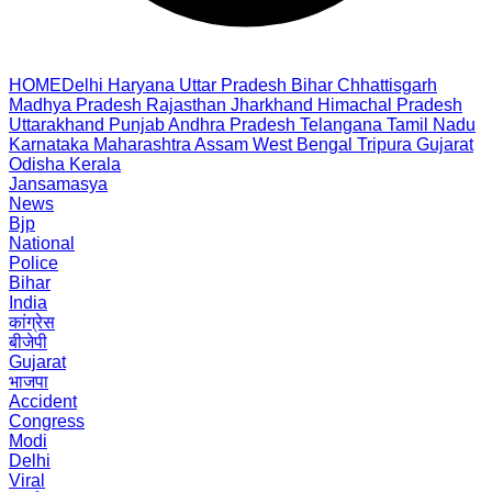
HOME
Delhi
Haryana
Uttar Pradesh
Bihar
Chhattisgarh
Madhya Pradesh
Rajasthan
Jharkhand
Himachal Pradesh
Uttarakhand
Punjab
Andhra Pradesh
Telangana
Tamil Nadu
Karnataka
Maharashtra
Assam
West Bengal
Tripura
Gujarat
Odisha
Kerala
Jansamasya
News
Bjp
National
Police
Bihar
India
कांग्रेस
बीजेपी
Gujarat
भाजपा
Accident
Congress
Modi
Delhi
Viral