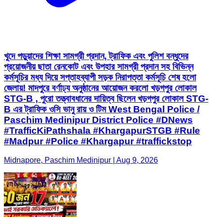
খুদে পড়ুয়াদের শিক্ষা সামগ্রী প্রদান, ট্রাফিক এবং পুলিশ বন্ধুদের
প্রয়োজনীয় ছাতা রেনকোট এবং উপহার সামগ্রী প্রদান সহ বিভিন্ন
কর্মসূচির মধ্য দিয়ে সপ্তাহব্যাপী সড়ক নিরাপত্তা কর্মসূচি শেষ হলো
জেলায়! মাদপুরে বর্ণাঢ্য অনুষ্ঠানের আয়োজন করলো খড়গপুর লোকাল
STG-B , পুরো তত্ত্বাবধানের দায়িত্ব ছিলেন খড়গপুর লোকাল STG-
B এর ট্রাফিক ওসি ভানু রায় ও টিম West Bengal Police /
Paschim Medinipur District Police #DNews
#TrafficKiPathshala #KhargapurSTGB #Rule
#Madpur #Police #Khargapur #traffickstop
Midnapore, Paschim Medinipur | Aug 9, 2026