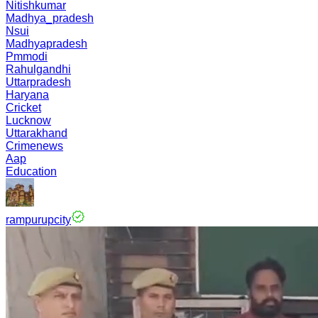
Nitishkumar
Madhya_pradesh
Nsui
Madhyapradesh
Pmmodi
Rahulgandhi
Uttarpradesh
Haryana
Cricket
Lucknow
Uttarakhand
Crimenews
Aap
Education
rampurupcity