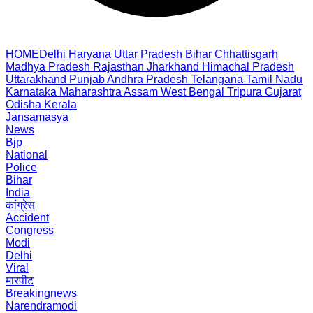
HOME
Delhi
Haryana
Uttar Pradesh
Bihar
Chhattisgarh
Madhya Pradesh
Rajasthan
Jharkhand
Himachal Pradesh
Uttarakhand
Punjab
Andhra Pradesh
Telangana
Tamil Nadu
Karnataka
Maharashtra
Assam
West Bengal
Tripura
Gujarat
Odisha
Kerala
Jansamasya
News
Bjp
National
Police
Bihar
India
कांग्रेस
Accident
Congress
Modi
Delhi
Viral
मारपीट
Breakingnews
Narendramodi