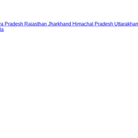
a Pradesh
Rajasthan
Jharkhand
Himachal Pradesh
Uttarakha
la