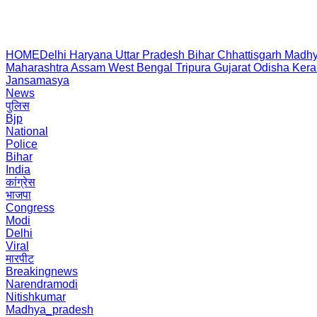
HOME
Delhi
Haryana
Uttar Pradesh
Bihar
Chhattisgarh
Madhy
Maharashtra
Assam
West Bengal
Tripura
Gujarat
Odisha
Kera
Jansamasya
News
पुलिस
Bjp
National
Police
Bihar
India
कांग्रेस
भाजपा
Congress
Modi
Delhi
Viral
मारपीट
Breakingnews
Narendramodi
Nitishkumar
Madhya_pradesh