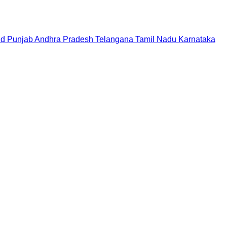
nd
Punjab
Andhra Pradesh
Telangana
Tamil Nadu
Karnataka