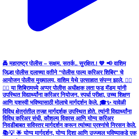
🚔 महाराष्ट्र पोलीस – सक्षम. सतर्क.. सुरक्षित.! 💙 📢 वाशिम
जिल्हा पोलीस दलाच्या वतीने "पोलीस पाल्य करिअर शिबिर" चे
आयोजन पोलीस मुख्यालय, वाशिम येथे उत्साहात संपन्न झाले. 👮‍♂️
👮‍♀️ या शिबिरामध्ये अप्पर पोलीस अधीक्षक लता फड मॅडम यांनी
उपस्थित विद्यार्थ्यांना करिअर नियोजन, स्पर्धा परीक्षा, उच्च शिक्षण
आणि यशस्वी भविष्यासाठी मोलाचे मार्गदर्शन केले. 🎓✨ यावेळी
विविध क्षेत्रांतील तज्ज्ञ मार्गदर्शक उपस्थित होते. त्यांनी विद्यार्थ्यांना
विविध करिअर संधी, कौशल्य विकास आणि योग्य करिअर
निवडीबाबत सविस्तर मार्गदर्शन करून त्यांच्या प्रश्नांचे निरसन केले.
📚💡 🌟 योग्य मार्गदर्शन, योग्य दिशा आणि उज्ज्वल भविष्याकडे एक