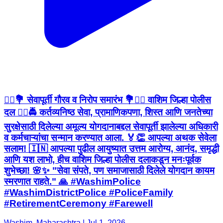
👮‍♂️💐 सेवापूर्ती गौरव व निरोप समारंभ 💐👮‍♀️ वाशिम जिल्हा पोलीस
दल 👮‍♂️🚔 कर्तव्यनिष्ठ सेवा, प्रामाणिकपणा, शिस्त आणि जनतेच्या
सुरक्षेसाठी दिलेल्या अमूल्य योगदानाबद्दल सेवापूर्ती झालेल्या अधिकारी
व कर्मचाऱ्यांचा सन्मान करण्यात आला. 🏅👏 आपल्या अथक सेवेला
सलाम! 🇮🇳 आपल्या पुढील आयुष्यात उत्तम आरोग्य, आनंद, समृद्धी
आणि यश लाभो, हीच वाशिम जिल्हा पोलीस दलाकडून मनःपूर्वक
शुभेच्छा! 🌸✨ "सेवा संपते, पण समाजासाठी दिलेले योगदान कायम
स्मरणात राहते." 🙏 #WashimPolice
#WashimDistrictPolice #PoliceFamily
#RetirementCeremony #Farewell
Washim, Maharashtra | Jul 1, 2026