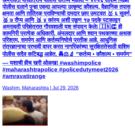
अमरावती परिक्षेत्रीय पोलीस कर्तव्य मेळावा – २०२६ वाशिम जिल्हा
पोलीस दलाने पुन्हा एकदा आपल्या उत्कृष्ट कौशल्य, वैज्ञानिक तपास
क्षमता आणि तांत्रिक प्राविण्याची दमदार छाप उमटवत 🥇 ६ सुवर्ण,
🥈 ७ रौप्य आणि 🥉 ४ कांस्य अशी एकूण १७ पदके पटकावून
अमरावती परिक्षेत्रात गौरवशाली यश संपादन केले! 🇮🇳👏 ही
कामगिरी प्रत्येक अधिकारी, अंमलदार आणि श्वान पथकाच्या अथक
परिश्रम, समर्पण आणि कर्तव्यनिष्ठेचे प्रतीक आहे. आधुनिक
तंत्रज्ञानाचा प्रभावी वापर करत नागरिकांच्या सुरक्षिततेसाठी वाशिम
पोलीस सदैव कटिबद्ध आहेत. 🚔⚖️🔬 "कर्तव्य • कौशल्य • समर्पण"
— यशाची हीच खरी ओळख! #washimpolice
#maharashtrapolice #policedutymeet2026
#amravatirange
Washim, Maharashtra | Jul 29, 2026