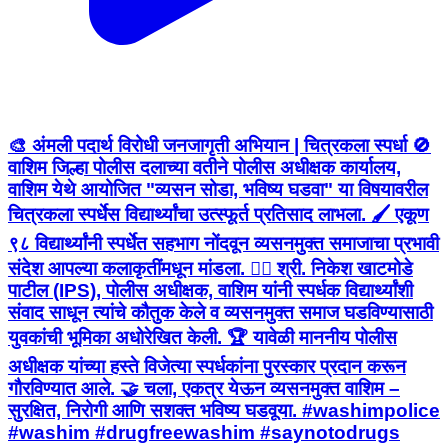
🎨 अंमली पदार्थ विरोधी जनजागृती अभियान | चित्रकला स्पर्धा 🚫
वाशिम जिल्हा पोलीस दलाच्या वतीने पोलीस अधीक्षक कार्यालय,
वाशिम येथे आयोजित "व्यसन सोडा, भविष्य घडवा" या विषयावरील
चित्रकला स्पर्धेस विद्यार्थ्यांचा उत्स्फूर्त प्रतिसाद लाभला. 🖌️ एकूण
९८ विद्यार्थ्यांनी स्पर्धेत सहभाग नोंदवून व्यसनमुक्त समाजाचा प्रभावी
संदेश आपल्या कलाकृतींमधून मांडला. 👮‍♂️ श्री. निकेश खाटमोडे
पाटील (IPS), पोलीस अधीक्षक, वाशिम यांनी स्पर्धक विद्यार्थ्यांशी
संवाद साधून त्यांचे कौतुक केले व व्यसनमुक्त समाज घडविण्यासाठी
युवकांची भूमिका अधोरेखित केली. 🏆 यावेळी माननीय पोलीस
अधीक्षक यांच्या हस्ते विजेत्या स्पर्धकांना पुरस्कार प्रदान करून
गौरविण्यात आले. 🤝 चला, एकत्र येऊन व्यसनमुक्त वाशिम –
सुरक्षित, निरोगी आणि सशक्त भविष्य घडवूया. #washimpolice
#washim #drugfreewashim #saynotodrugs