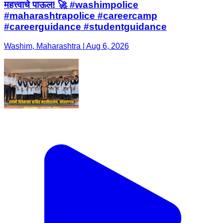
महत्त्वाचे पाऊल! 🚀 #washimpolice
#maharashtrapolice #careercamp
#careerguidance #studentguidance
Washim, Maharashtra | Aug 6, 2026