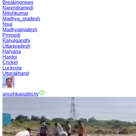
Breakingnews
Narendramodi
Nitishkumar
Madhya_pradesh
Nsui
Madhyapradesh
Pmmodi
Rahulgandhi
Uttarpradesh
Haryana
Hardoi
Cricket
Lucknow
Uttarakhand
anushkapublicity