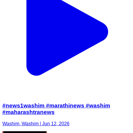
#news1washim #marathinews #washim
#maharashtranews
Washim, Washim | Jun 12, 2026