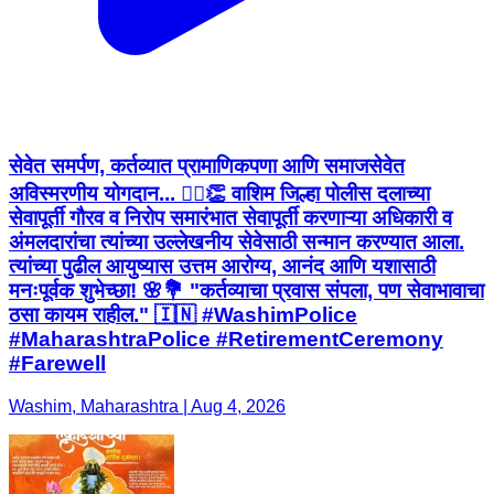
सेवेत समर्पण, कर्तव्यात प्रामाणिकपणा आणि समाजसेवेत
अविस्मरणीय योगदान... 👮‍♂️👏 वाशिम जिल्हा पोलीस दलाच्या
सेवापूर्ती गौरव व निरोप समारंभात सेवापूर्ती करणाऱ्या अधिकारी व
अंमलदारांचा त्यांच्या उल्लेखनीय सेवेसाठी सन्मान करण्यात आला.
त्यांच्या पुढील आयुष्यास उत्तम आरोग्य, आनंद आणि यशासाठी
मनःपूर्वक शुभेच्छा! 🌸💐 "कर्तव्याचा प्रवास संपला, पण सेवाभावाचा
ठसा कायम राहील." 🇮🇳 #WashimPolice
#MaharashtraPolice #RetirementCeremony
#Farewell
Washim, Maharashtra | Aug 4, 2026