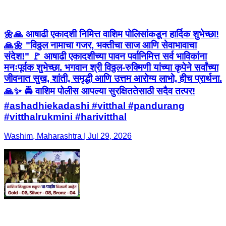
🌼🙏 आषाढी एकादशी निमित्त वाशिम पोलिसांकडून हार्दिक शुभेच्छा!
🙏🌼 "विठ्ठल नामाचा गजर, भक्तीचा साज आणि सेवाभावाचा
संदेश!" 🚩 आषाढी एकादशीच्या पावन पर्वानिमित्त सर्व भाविकांना
मनःपूर्वक शुभेच्छा. भगवान श्री विठ्ठल-रुक्मिणी यांच्या कृपेने सर्वांच्या
जीवनात सुख, शांती, समृद्धी आणि उत्तम आरोग्य लाभो, हीच प्रार्थना.
🙏✨ 🚔 वाशिम पोलीस आपल्या सुरक्षिततेसाठी सदैव तत्पर!
#ashadhiekadashi #vitthal #pandurang
#vitthalrukmini #harivitthal
Washim, Maharashtra | Jul 29, 2026