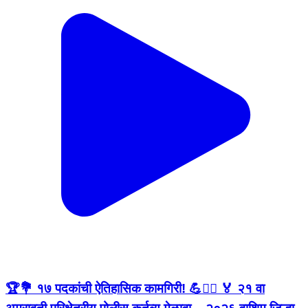
🏆💐 १७ पदकांची ऐतिहासिक कामगिरी! 💪👮‍♂️ 🏅 २१ वा