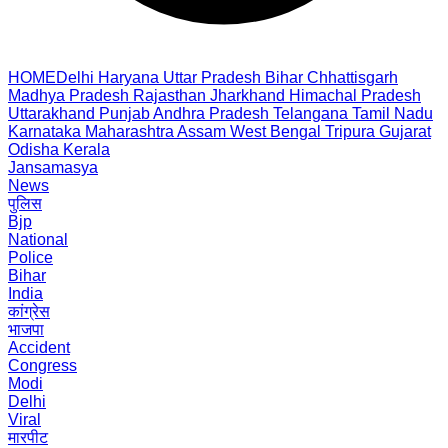
HOME
Delhi
Haryana
Uttar Pradesh
Bihar
Chhattisgarh
Madhya Pradesh
Rajasthan
Jharkhand
Himachal Pradesh
Uttarakhand
Punjab
Andhra Pradesh
Telangana
Tamil Nadu
Karnataka
Maharashtra
Assam
West Bengal
Tripura
Gujarat
Odisha
Kerala
Jansamasya
News
पुलिस
Bjp
National
Police
Bihar
India
कांग्रेस
भाजपा
Accident
Congress
Modi
Delhi
Viral
मारपीट