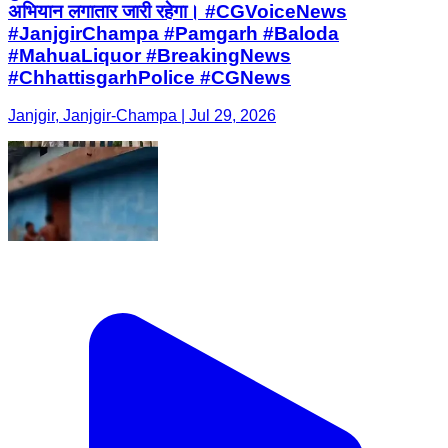
अभियान लगातार जारी रहेगा। #CGVoiceNews
#JanjgirChampa #Pamgarh #Baloda
#MahuaLiquor #BreakingNews
#ChhattisgarhPolice #CGNews
Janjgir, Janjgir-Champa | Jul 29, 2026