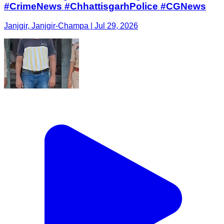
#CrimeNews #ChhattisgarhPolice #CGNews
Janjgir, Janjgir-Champa | Jul 29, 2026