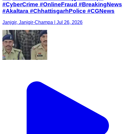
#CyberCrime #OnlineFraud #BreakingNews
#Akaltara #ChhattisgarhPolice #CGNews
Janjgir, Janjgir-Champa | Jul 26, 2026