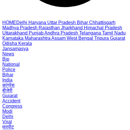
HOME
Delhi
Haryana
Uttar Pradesh
Bihar
Chhattisgarh
Madhya Pradesh
Rajasthan
Jharkhand
Himachal Pradesh
Uttarakhand
Punjab
Andhra Pradesh
Telangana
Tamil Nadu
Karnataka
Maharashtra
Assam
West Bengal
Tripura
Gujarat
Odisha
Kerala
Jansamasya
News
Bjp
National
Police
Bihar
India
कांग्रेस
बीजेपी
Gujarat
Accident
Congress
Modi
Delhi
Viral
मारपीट