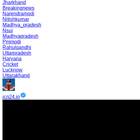
Jharkhand
Breakingnews
Narendramodi
Nitishkumar
Madhya_pradesh
Nsui
Madhyapradesh
Pmmodi
Rahulgandhi
Uttarpradesh
Haryana
Cricket
Lucknow
Uttarakhand
jcn24.in