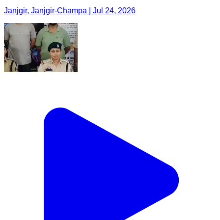
Janjgir, Janjgir-Champa | Jul 24, 2026