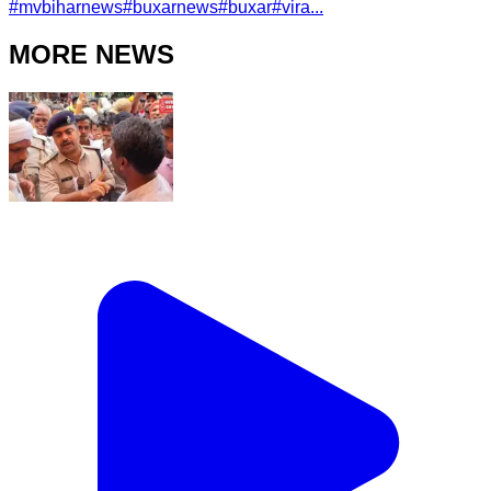
#
mvbiharnews
#
buxarnews
#
buxar
#
vira...
MORE NEWS