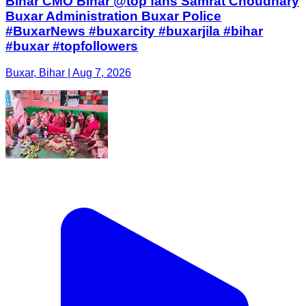
Bihar CMO Bihar @top fans Samrat Choudhary
Buxar Administration Buxar Police
#BuxarNews #buxarcity #buxarjila #bihar
#buxar #topfollowers
Buxar, Bihar | Aug 7, 2026