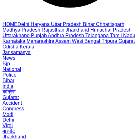
HOME
Delhi
Haryana
Uttar Pradesh
Bihar
Chhattisgarh
Madhya Pradesh
Rajasthan
Jharkhand
Himachal Pradesh
Uttarakhand
Punjab
Andhra Pradesh
Telangana
Tamil Nadu
Karnataka
Maharashtra
Assam
West Bengal
Tripura
Gujarat
Odisha
Kerala
Jansamasya
News
Bjp
National
Police
Bihar
India
कांग्रेस
Gujarat
Accident
Congress
Modi
Delhi
Viral
मारपीट
Jharkhand