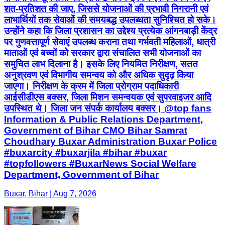
शत-प्रतिशत की जाए, जिससे योजनाओं की प्रभावी निगरानी एवं
लाभार्थियों तक सेवाओं की समयबद्ध उपलब्धता सुनिश्चित हो सके।
उन्होंने कहा कि जिला प्रशासन का उद्देश्य प्रत्येक आंगनबाड़ी केंद्र
पर गुणवत्तापूर्ण सेवाएं उपलब्ध कराना तथा गर्भवती महिलाओं, धात्री
माताओं एवं बच्चों को सरकार द्वारा संचालित सभी योजनाओं का
समुचित लाभ दिलाना है। इसके लिए नियमित निरीक्षण, सतत
अनुश्रवण एवं विभागीय समन्वय को और अधिक सुदृढ़ किया
जाएगा। निरीक्षण के क्रम में जिला प्रोग्राम पदाधिकारी
आईसीडीएस बक्सर, जिला मिशन समन्वयक एवं सुपरवाइजर आदि
उपस्थित थे। जिला जन संपर्क कार्यालय बक्सर। @top fans
Information & Public Relations Department,
Government of Bihar CMO Bihar Samrat
Choudhary Buxar Administration Buxar Police
#buxarcity #buxarjila #bihar #buxar
#topfollowers #BuxarNews Social Welfare
Department, Government of Bihar
Buxar, Bihar | Aug 7, 2026