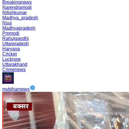
Breakingnews
Narendramodi
Nitishkumar
Madhya_pradesh
Nsui
Madhyapradesh
Pmmodi
Rahulgandhi
Uttarpradesh
Haryana
Cricket
Lucknow
Uttarakhand
Crimenews
mvbiharnews