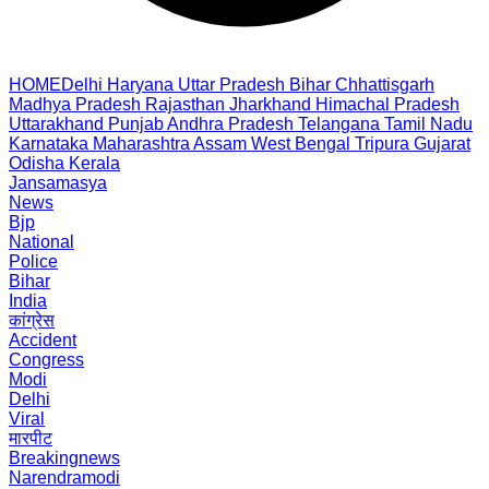
HOME
Delhi
Haryana
Uttar Pradesh
Bihar
Chhattisgarh
Madhya Pradesh
Rajasthan
Jharkhand
Himachal Pradesh
Uttarakhand
Punjab
Andhra Pradesh
Telangana
Tamil Nadu
Karnataka
Maharashtra
Assam
West Bengal
Tripura
Gujarat
Odisha
Kerala
Jansamasya
News
Bjp
National
Police
Bihar
India
कांग्रेस
Accident
Congress
Modi
Delhi
Viral
मारपीट
Breakingnews
Narendramodi