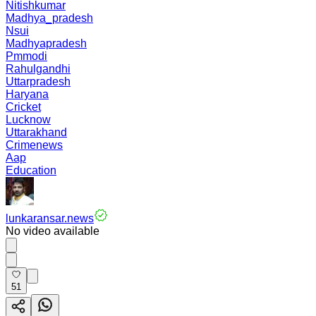
Nitishkumar
Madhya_pradesh
Nsui
Madhyapradesh
Pmmodi
Rahulgandhi
Uttarpradesh
Haryana
Cricket
Lucknow
Uttarakhand
Crimenews
Aap
Education
lunkaransar.news
No video available
51