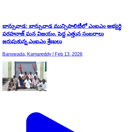
బాన్సువాడ: బాన్సువాడ మున్సిపాలిటీలో ఎంఐఎం అభ్యర్థి
ఫరహనాజ్ ఘన విజయం, పెద్ద ఎత్తున సంబరాలు
జరుపుకున్న ఎంఐఎం శ్రేణులు
Banswada, Kamareddy | Feb 13, 2026