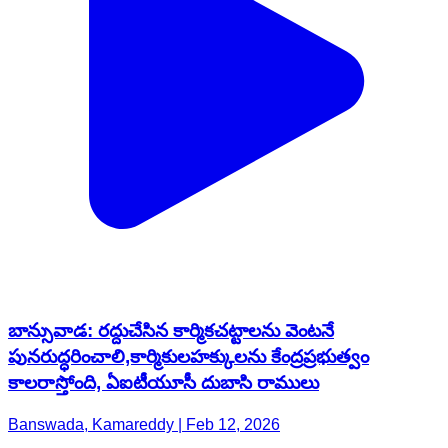
బాన్సువాడ: రద్దుచేసిన కార్మికచట్టాలను వెంటనే
పునరుద్ధరించాలి,కార్మికులహక్కులను కేంద్రప్రభుత్వం
కాలరాస్తోంది, ఏఐటీయూసీ దుబాసి రాములు
Banswada, Kamareddy | Feb 12, 2026