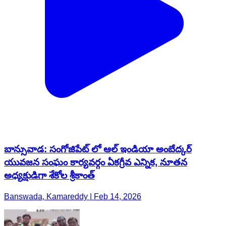
బాన్సువాడ: సంగోజిపేట్ లో ఆల్ ఇండియా అంబేద్కర్
యువజన సంఘం కార్యవర్గం ఏకగ్రీవ ఎన్నిక, నూతన
అధ్యక్షుడిగా శేకోల శ్రీకాంత్
Banswada, Kamareddy | Feb 14, 2026