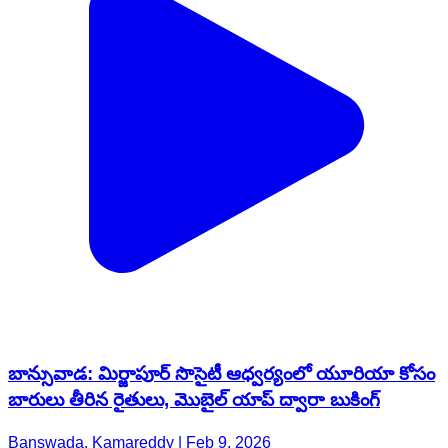
బాన్సువాడ: మిర్జాపూర్ సొసైటీ ఆధ్వర్యంలో యూరియా కోసం
బారులు తీరిన రైతులు, మొబైల్ యాప్ ద్వారా బుకింగ్
Banswada, Kamareddy | Feb 9, 2026