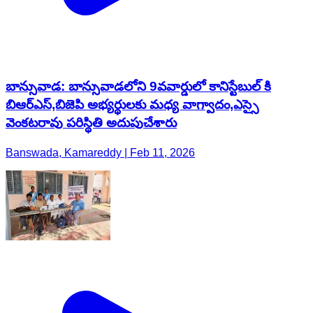
బాన్సువాడ: బాన్సువాడలోని 9వవార్డులో కానిస్టేబుల్ కి
బిఆర్ఎస్,బిజెపి అభ్యర్థులకు మధ్య వాగ్వాదం,ఎస్సై
వెంకటరావు పరిస్థితి అదుపుచేశారు
Banswada, Kamareddy | Feb 11, 2026