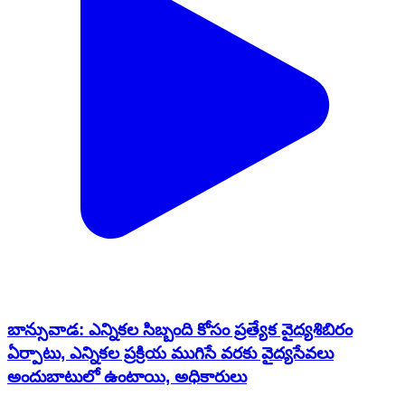
బాన్సువాడ: ఎన్నికల సిబ్బంది కోసం ప్రత్యేక వైద్యశిబిరం
ఏర్పాటు, ఎన్నికల ప్రక్రియ ముగిసే వరకు వైద్యసేవలు
అందుబాటులో ఉంటాయి, అధికారులు