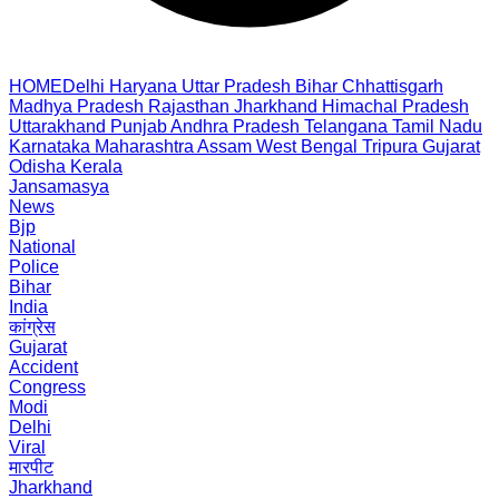
HOME
Delhi
Haryana
Uttar Pradesh
Bihar
Chhattisgarh
Madhya Pradesh
Rajasthan
Jharkhand
Himachal Pradesh
Uttarakhand
Punjab
Andhra Pradesh
Telangana
Tamil Nadu
Karnataka
Maharashtra
Assam
West Bengal
Tripura
Gujarat
Odisha
Kerala
Jansamasya
News
Bjp
National
Police
Bihar
India
कांग्रेस
Gujarat
Accident
Congress
Modi
Delhi
Viral
मारपीट
Jharkhand