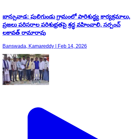
బాన్సువాడ: పులిగుండు గ్రామంలో పారిశుద్ధ్య కార్యక్రమాలు,
ప్రజలు పరిసరాల పరిశుభ్రతపై శ్రద్ధ వహించాలి, సర్పంచ్
లకావత్ రామారావు
Banswada, Kamareddy | Feb 14, 2026