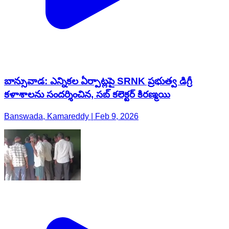
బాన్సువాడ: ఎన్నికల ఏర్పాట్లపై SRNK ప్రభుత్వ డిగ్రీ
కళాశాలను సందర్శించిన, సబ్ కలెక్టర్ కిరణ్మయి
Banswada, Kamareddy | Feb 9, 2026