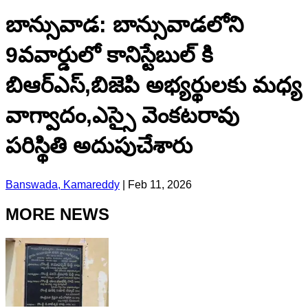
బాన్సువాడ: బాన్సువాడలోని
9వవార్డులో కానిస్టేబుల్ కి
బిఆర్ఎస్,బిజెపి అభ్యర్థులకు మధ్య
వాగ్వాదం,ఎస్సై వెంకటరావు
పరిస్థితి అదుపుచేశారు
Banswada, Kamareddy
|
Feb 11, 2026
MORE NEWS