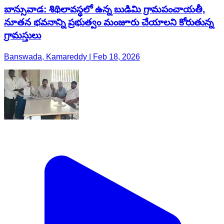
బాన్సువాడ: శిథిలావస్థలో ఉన్న బుడిమి గ్రామపంచాయతీ,
నూతన భవనాన్ని ప్రభుత్వం మంజూరు చేయాలని కోరుతున్న
గ్రామస్తులు
Banswada, Kamareddy | Feb 18, 2026