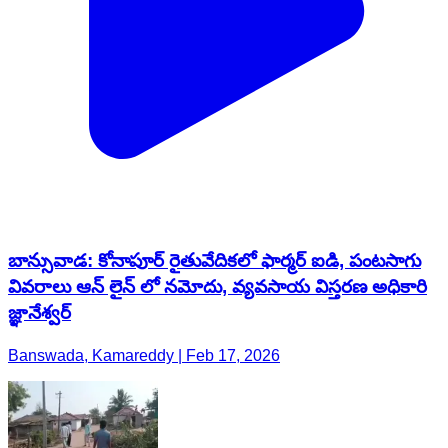
బాన్సువాడ: కోనాపూర్ రైతువేదికలో ఫార్మర్ ఐడి, పంటసాగు
వివరాలు ఆన్ లైన్ లో నమోదు, వ్యవసాయ విస్తరణ అధికారి
జ్ఞానేశ్వర్
Banswada, Kamareddy | Feb 17, 2026