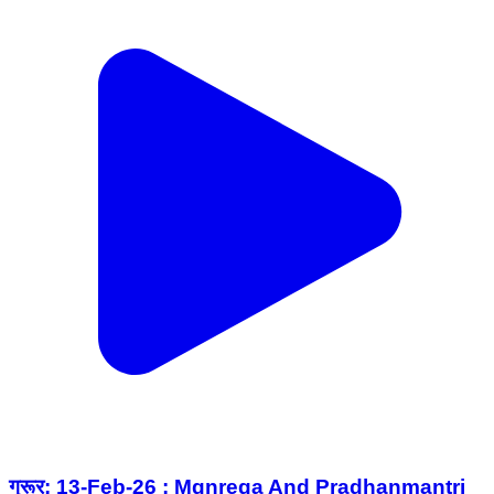
गुरूर: 13-Feb-26 : Mgnrega And Pradhanmantri