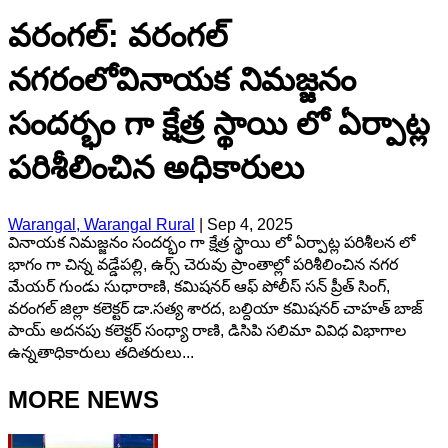
వరంగల్: వరంగల్
నగరంలోవినాయక నిమజ్జనం
సందర్భం గా క్షేత్ర స్థాయి లో ఏర్పాట్ల
పరిశీలించిన అధికారులు
Warangal, Warangal Rural
|
Sep 4, 2025
వినాయక నిమజ్జనం సందర్భం గా క్షేత్ర స్థాయి లో ఏర్పాట్ల పరిశీలన లో
భాగం గా చిన్న వడ్డేపల్లి, ఉర్స్ చెరువు ప్రాంతాల్లో పరిశీలించిన నగర
మేయర్ గుండు సుధారాణి, కమిషనర్ ఆఫ్ పోలీస్ సన్ ప్రీత్ సింగ్,
వరంగల్ జిల్లా కలెక్టర్ డా.సత్య శారద, బల్దియా కమిషనర్ చాహత్ బాజ్
పాయ్ అదనపు కలెక్టర్ సంధ్యా రాణి, డిసిపి సలిమా వివిధ విభాగాల
ఉన్నతాధికారులు తదితరులు...
MORE NEWS