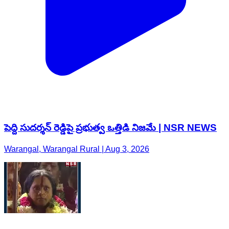
పెద్ది సుదర్శన్ రెడ్డిపై ప్రభుత్వ ఒత్తిడి నిజమే | NSR NEWS
Warangal, Warangal Rural | Aug 3, 2026