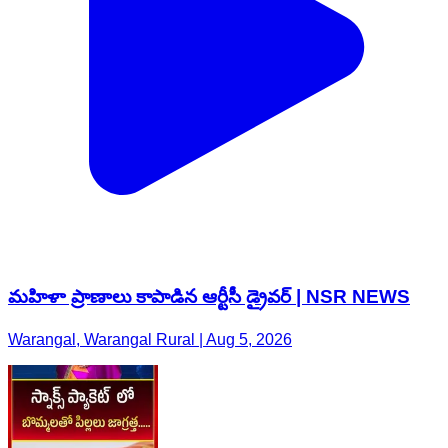
మహిళా ప్రాణాలు కాపాడిన ఆర్టీసీ డ్రైవర్ | NSR NEWS
Warangal, Warangal Rural | Aug 5, 2026