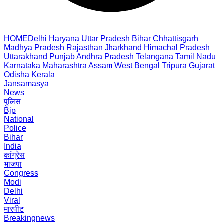
HOME
Delhi
Haryana
Uttar Pradesh
Bihar
Chhattisgarh
Madhya Pradesh
Rajasthan
Jharkhand
Himachal Pradesh
Uttarakhand
Punjab
Andhra Pradesh
Telangana
Tamil Nadu
Karnataka
Maharashtra
Assam
West Bengal
Tripura
Gujarat
Odisha
Kerala
Jansamasya
News
पुलिस
Bjp
National
Police
Bihar
India
कांग्रेस
भाजपा
Congress
Modi
Delhi
Viral
मारपीट
Breakingnews