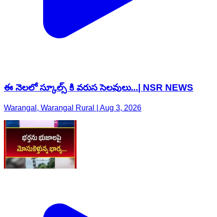
ఈ నెలలో స్కూల్స్ కి వరుస సెలవులు...| NSR NEWS
Warangal, Warangal Rural | Aug 3, 2026