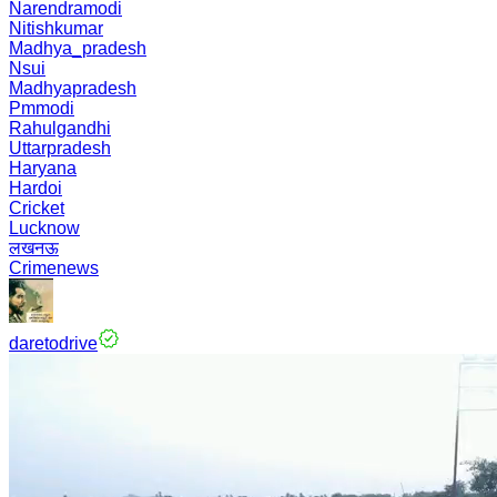
Narendramodi
Nitishkumar
Madhya_pradesh
Nsui
Madhyapradesh
Pmmodi
Rahulgandhi
Uttarpradesh
Haryana
Hardoi
Cricket
Lucknow
लखनऊ
Crimenews
daretodrive