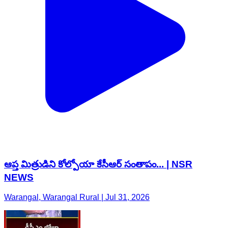
ఆప్త మిత్రుడిని కోల్పోయా కేసీఆర్ సంతాపం... | NSR
NEWS
Warangal, Warangal Rural | Jul 31, 2026