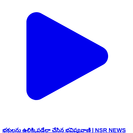
భక్తులను ఉలిక్కిపడేలా చేసిన భవిష్యవాణి | NSR NEWS