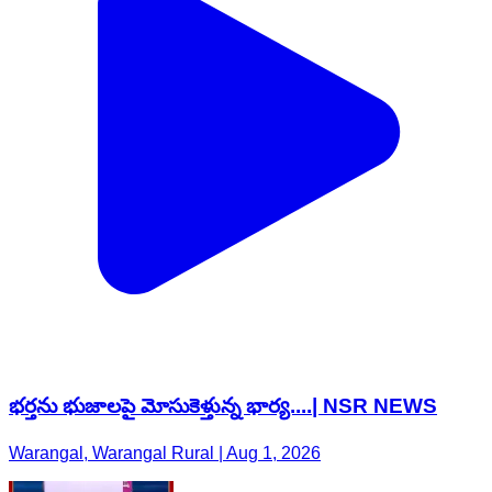
భర్తను భుజాలపై మోసుకెళ్తున్న భార్య....| NSR NEWS
Warangal, Warangal Rural | Aug 1, 2026