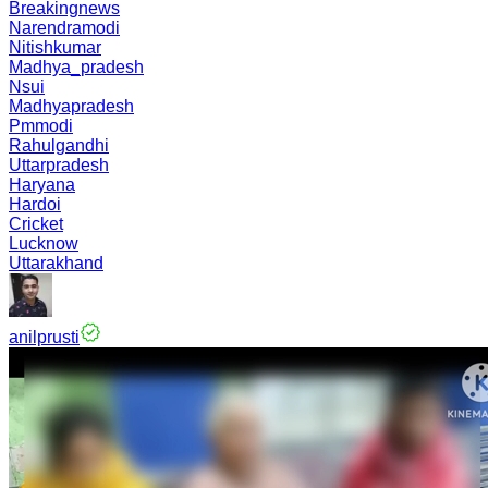
Breakingnews
Narendramodi
Nitishkumar
Madhya_pradesh
Nsui
Madhyapradesh
Pmmodi
Rahulgandhi
Uttarpradesh
Haryana
Hardoi
Cricket
Lucknow
Uttarakhand
anilprusti