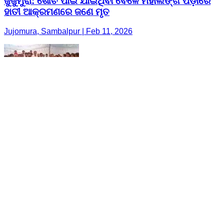
ଜୁଜୁମୁରା: ଶୌଚ ପାଇଁ ଯାଇଥିବା ବେଳେ ମହାଲିଙ୍ଗ ପଡ଼ାରେ
ହାତୀ ଆକ୍ରମଣରେ ଜଣେ ମୃତ
Jujomura, Sambalpur | Feb 11, 2026