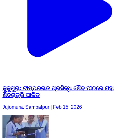
ଜୁଜୁମୁରା: ଟାମ୍ପରଗଡ ପ୍ରସିଦ୍ଧ ଶୈବ ପୀଠରେ ମହା
ଶିବରାତ୍ରି ପାଳିତ
Jujomura, Sambalpur | Feb 15, 2026