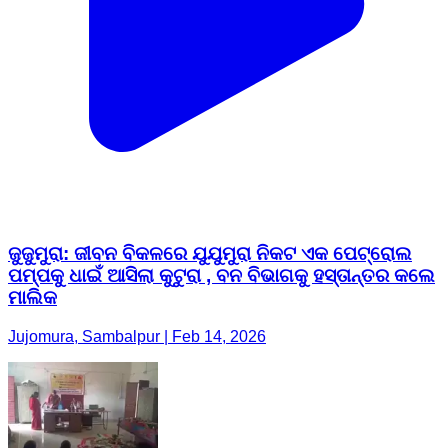
ଜୁଜୁମୁରା: ଜୀବନ ବିକଳରେ ଯୁଯୁମୁରା ନିକଟ ଏକ ପେଟ୍ରୋଲ
ପମ୍ପକୁ ଧାଇଁ ଆସିଲା କୁଟୁରା , ବନ ବିଭାଗକୁ ହସ୍ତାନ୍ତର କଲେ
ମାଲିକ
Jujomura, Sambalpur | Feb 14, 2026