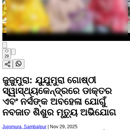
29
ଜୁଜୁମୁରା: ଯୁଯୁମୁରା ଗୋଷ୍ଠୀ
ସ୍ୱାସ୍ଥ୍ୟକେନ୍ଦ୍ରରେ ଡାକ୍ତର
ଏବଂ ନର୍ସଙ୍କ ଅବହେଳା ଯୋଗୁଁ
ନବଜାତ ଶିଶୁର ମୃତ୍ୟୁ ଅଭିଯୋଗ
Jujomura, Sambalpur
|
Nov 29, 2025