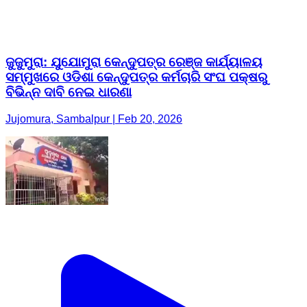
ଜୁଜୁମୁରା: ଯୁଯୋମୁରା କେନ୍ଦୁପତ୍ର ରେଞ୍ଜ କାର୍ଯ୍ୟାଳୟ
ସମ୍ମୁଖରେ ଓଡିଶା କେନ୍ଦୁପତ୍ର କର୍ମଚାରି ସଂଘ ପକ୍ଷରୁ
ବିଭିନ୍ନ ଦାବି ନେଇ ଧାରଣା
Jujomura, Sambalpur | Feb 20, 2026