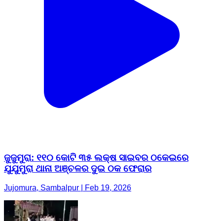
ଜୁଜୁମୁରା: ୧୧୦ କୋଟି ୩୫ ଲକ୍ଷ ସାଇବର ଠକେଇରେ
ଯୁଯୁମୁରା ଥାନା ଅଞ୍ଚଳର ଦୁଇ ଠକ ଫେରାର
Jujomura, Sambalpur | Feb 19, 2026