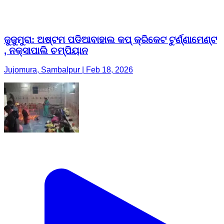
ଜୁଜୁମୁରା: ଅଷ୍ଟମ ପଡିଆବାହାଲ କପ୍ କ୍ରିକେଟ ଟୁର୍ଣ୍ଣାମେଣ୍ଟ
, ନକ୍ସାପାଲି ଚମ୍ପିୟାନ
Jujomura, Sambalpur | Feb 18, 2026