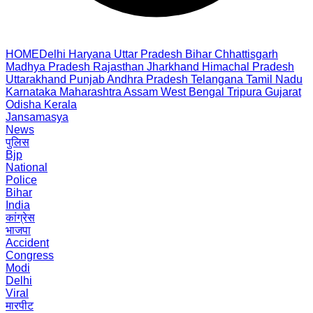
HOME
Delhi
Haryana
Uttar Pradesh
Bihar
Chhattisgarh
Madhya Pradesh
Rajasthan
Jharkhand
Himachal Pradesh
Uttarakhand
Punjab
Andhra Pradesh
Telangana
Tamil Nadu
Karnataka
Maharashtra
Assam
West Bengal
Tripura
Gujarat
Odisha
Kerala
Jansamasya
News
पुलिस
Bjp
National
Police
Bihar
India
कांग्रेस
भाजपा
Accident
Congress
Modi
Delhi
Viral
मारपीट