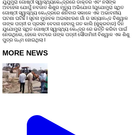
ଯୁଯୁମୁରା ଗୋଷ୍ଠୀ ସ୍ୱାସ୍ଥ୍ୟକେନ୍ଦ୍ରରେ ଡାକ୍ତର ଏବଂ ନର୍ସଙ୍କ
ଅବହେଳା ଯୋଗୁଁ ନବଜାତ ଶିଶୁର ମୃତ୍ୟୁ ଅଭିଯୋଗ lଯୁଯୋମୁରା ସ୍ଥିତ
ଗୋଷ୍ଠୀ ସ୍ୱାସ୍ଥ୍ୟ କେନ୍ଦ୍ରରେ ଶନିବାର ସକାଳେ ଏକ ଅଭାବନୀୟ
ଘଟଣା ଘଟିଛି l ସୂଚନା ମୁତାବକ ଅଇଲାଝରଣ ଗାଁ ର ସତ୍ୟାନନ୍ଦ ବିଶ୍ୱାଳ
ତାଙ୍କ ପତ୍ନୀ ର ପ୍ରସବ ବେଦନା ହେବାରୁ ଗତ କାଲି (ଶୁକ୍ରବାର) ଦିନ
ଯୁଯୋମୁରା ସ୍ଥିତ ଗୋଷ୍ଠୀ ସ୍ୱାସ୍ଥ୍ୟ କେନ୍ଦ୍ର ରେ ଭର୍ତ୍ତି କରିବା ପାଇଁ
ନେଉଥିଲେ, ହେଲେ ବାଟରେ ତାଙ୍କ ପତ୍ନୀ ସୌଦାମିନୀ ବିଶ୍ୱାଳ ଏକ ଶିଶୁ
ପୁତ୍ର ଜନ୍ମ ହୋଇଥିଲା l
MORE NEWS