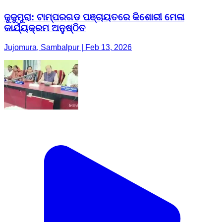
ଜୁଜୁମୁରା: ଟାମ୍ପରଗଡ ପଞ୍ଚାୟତରେ କିଶୋରୀ ମେଳା
କାର୍ଯ୍ୟକ୍ରମ ଅନୁଷ୍ଠିତ
Jujomura, Sambalpur | Feb 13, 2026