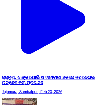
ଜୁଜୁମୁରା: ଝାଙ୍କରପାଲି ଓ ହାତୀବାରୀ ଛକରେ ଜବରଦଖଲ
ଉଚ୍ଛେଦ କଲା ପ୍ରଶାସନ
Jujomura, Sambalpur | Feb 20, 2026