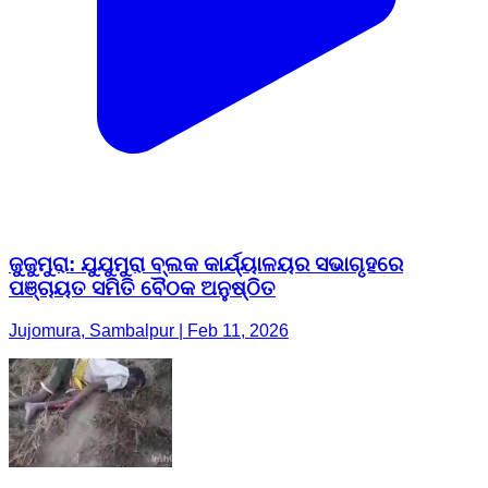
ଜୁଜୁମୁରା: ଯୁଯୁମୁରା ବ୍ଲକ କାର୍ଯ୍ୟାଳୟର ସଭାଗୃହରେ
ପଞ୍ଚାୟତ ସମିତି ବୈଠକ ଅନୁଷ୍ଠିତ
Jujomura, Sambalpur | Feb 11, 2026