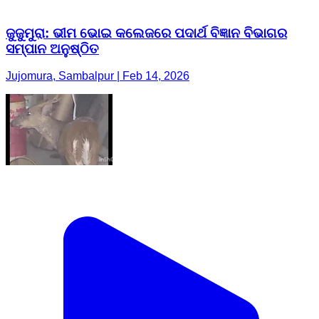
ଜୁଜୁମୁରା: ଭୀମ ଭୋଇ କଲେଜରେ ପଦାର୍ଥ ବିଜ୍ଞାନ ବିଭାଗର
ସମ୍ପାନ ଅନୁଷ୍ଠିତ
Jujomura, Sambalpur | Feb 14, 2026