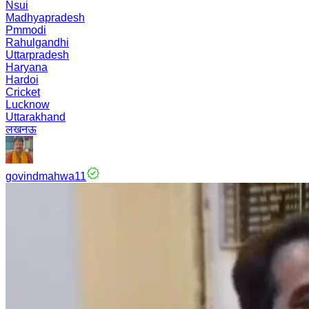
Nsui
Madhyapradesh
Pmmodi
Rahulgandhi
Uttarpradesh
Haryana
Hardoi
Cricket
Lucknow
Uttarakhand
लखनऊ
govindmahwa11