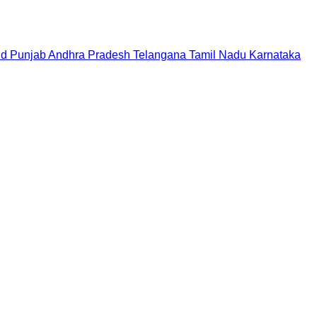
nd
Punjab
Andhra Pradesh
Telangana
Tamil Nadu
Karnataka