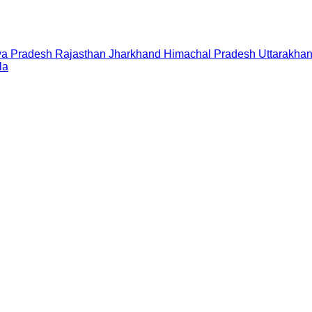
a Pradesh
Rajasthan
Jharkhand
Himachal Pradesh
Uttarakha
la