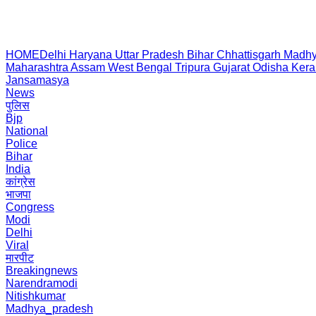
HOME
Delhi
Haryana
Uttar Pradesh
Bihar
Chhattisgarh
Madhy
Maharashtra
Assam
West Bengal
Tripura
Gujarat
Odisha
Kera
Jansamasya
News
पुलिस
Bjp
National
Police
Bihar
India
कांग्रेस
भाजपा
Congress
Modi
Delhi
Viral
मारपीट
Breakingnews
Narendramodi
Nitishkumar
Madhya_pradesh