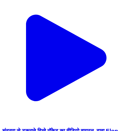
चंद्रमा से टकराते दिखे रॉकेट का वीडियो वायरल, दावा Elon