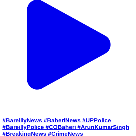
#BareillyNews #BaheriNews #UPPolice
#BareillyPolice #COBaheri #ArunKumarSingh
#BreakingNews #CrimeNews