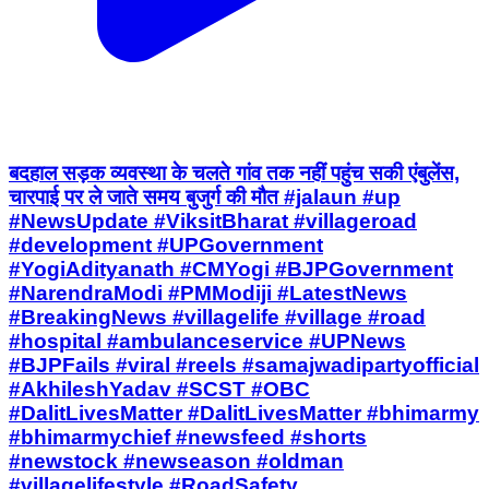
बदहाल सड़क व्यवस्था के चलते गांव तक नहीं पहुंच सकी एंबुलेंस,
चारपाई पर ले जाते समय बुजुर्ग की मौत #jalaun #up
#NewsUpdate #ViksitBharat #villageroad
#development #UPGovernment
#YogiAdityanath #CMYogi #BJPGovernment
#NarendraModi #PMModiji #LatestNews
#BreakingNews #villagelife #village #road
#hospital #ambulanceservice #UPNews
#BJPFails #viral #reels #samajwadipartyofficial
#AkhileshYadav #SCST #OBC
#DalitLivesMatter #DalitLivesMatter #bhimarmy
#bhimarmychief #newsfeed #shorts
#newstock #newseason #oldman
#villagelifestyle #RoadSafety