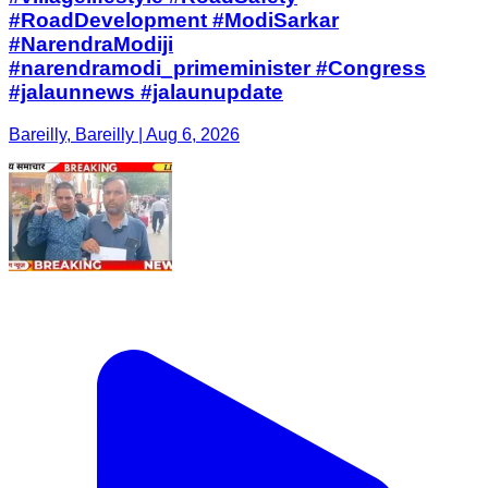
#RoadDevelopment #ModiSarkar
#NarendraModiji
#narendramodi_primeminister #Congress
#jalaunnews #jalaunupdate
Bareilly, Bareilly | Aug 6, 2026