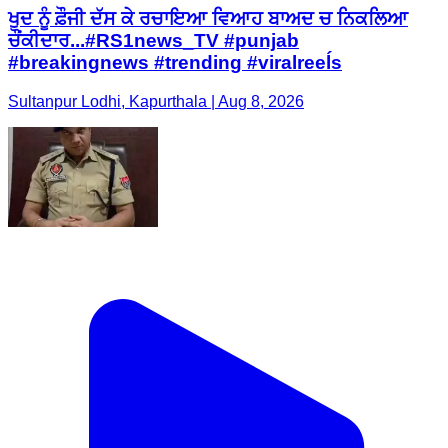
ਖੁਦ ਨੂੰ ਫ਼ੌਜੀ ਦੱਸ ਕੇ ਰਚਾਇਆ ਵਿਆਹ ਬਾਅਦ ਚ ਨਿਕਲਿਆ
ਚੌਂਕੀਦਾਰ...#RS1news_TV #punjab
#breakingnews #trending #viralreeĺs
Sultanpur Lodhi, Kapurthala | Aug 8, 2026