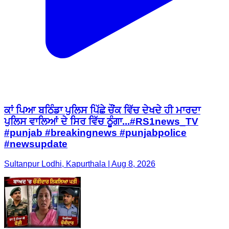
ਕਾਂ ਪਿਆ ਬਠਿੰਡਾ ਪੁਲਿਸ ਪਿੱਛੇ ਚੌਂਕ ਵਿੱਚ ਦੇਖਦੇ ਹੀ ਮਾਰਦਾ
ਪੁਲਿਸ ਵਾਲਿਆਂ ਦੇ ਸਿਰ ਵਿੱਚ ਠੂੰਗਾ...#RS1news_TV
#punjab #breakingnews #punjabpolice
#newsupdate
Sultanpur Lodhi, Kapurthala | Aug 8, 2026