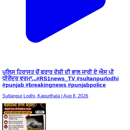
ਪੁਲਿਸ ਹਿਰਾਸਤ ਚੋਂ ਫਰਾਰ ਦੋਸ਼ੀ ਦੀ ਭਾਲ ਜਾਰੀ ਏ ਐਸ ਪੀ
ਧੀਰੇਂਦਰ ਵਰਮਾ...#RS1news_TV #sultanpurlodhi
#punjab #breakingnews #punjabpolice
Sultanpur Lodhi, Kapurthala | Aug 8, 2026