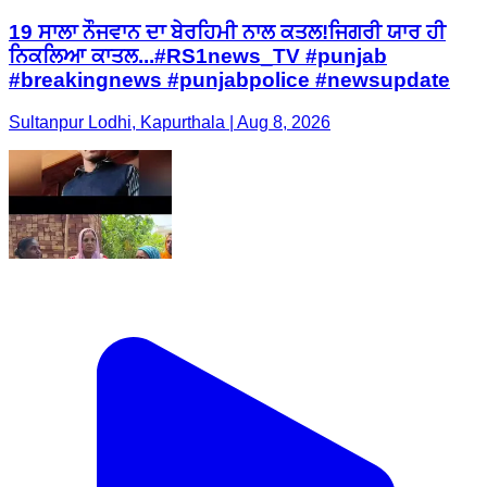
19 ਸਾਲਾ ਨੌਜਵਾਨ ਦਾ ਬੇਰਹਿਮੀ ਨਾਲ ਕਤਲ!ਜਿਗਰੀ ਯਾਰ ਹੀ
ਨਿਕਲਿਆ ਕਾਤਲ...#RS1news_TV #punjab
#breakingnews #punjabpolice #newsupdate
Sultanpur Lodhi, Kapurthala | Aug 8, 2026