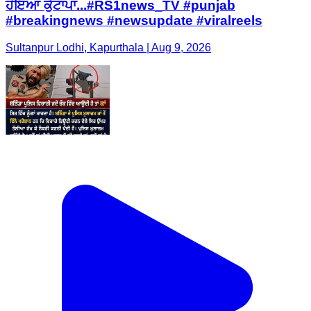
ਹੋਇਆ ਕੁੱਟਾਪਾ...#RS1news_TV #punjab
#breakingnews #newsupdate #viralreels
Sultanpur Lodhi, Kapurthala | Aug 9, 2026