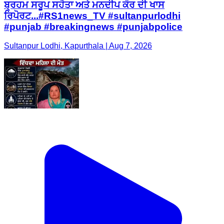
ਬ੍ਰਹਮ ਸਰੂਪ ਸਹੋਤਾ ਅਤੇ ਮਨਦੀਪ ਕੌਰ ਦੀ ਖਾਸ
ਰਿਪੋਰਟ...#RS1news_TV #sultanpurlodhi
#punjab #breakingnews #punjabpolice
Sultanpur Lodhi, Kapurthala | Aug 7, 2026