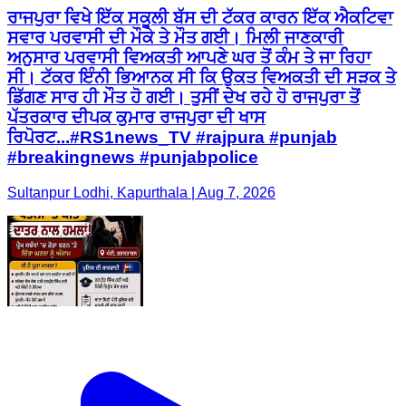
ਰਾਜਪੁਰਾ ਵਿਖੇ ਇੱਕ ਸਕੂਲੀ ਬੱਸ ਦੀ ਟੱਕਰ ਕਾਰਨ ਇੱਕ ਐਕਟਿਵਾ
ਸਵਾਰ ਪਰਵਾਸੀ ਦੀ ਮੌਕੇ ਤੇ ਮੌਤ ਗਈ। ਮਿਲੀ ਜਾਣਕਾਰੀ
ਅਨੁਸਾਰ ਪਰਵਾਸੀ ਵਿਅਕਤੀ ਆਪਣੇ ਘਰ ਤੋਂ ਕੰਮ ਤੇ ਜਾ ਰਿਹਾ
ਸੀ। ਟੱਕਰ ਇੰਨੀ ਭਿਆਨਕ ਸੀ ਕਿ ਉਕਤ ਵਿਅਕਤੀ ਦੀ ਸੜਕ ਤੇ
ਡਿੱਗਣ ਸਾਰ ਹੀ ਮੌਤ ਹੋ ਗਈ। ਤੁਸੀਂ ਦੇਖ ਰਹੇ ਹੋ ਰਾਜਪੁਰਾ ਤੋਂ
ਪੱਤਰਕਾਰ ਦੀਪਕ ਕੁਮਾਰ ਰਾਜਪੁਰਾ ਦੀ ਖਾਸ
ਰਿਪੋਰਟ...#RS1news_TV #rajpura #punjab
#breakingnews #punjabpolice
Sultanpur Lodhi, Kapurthala | Aug 7, 2026