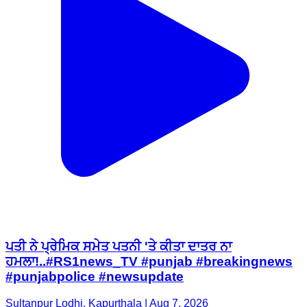
ਪਤੀ ਨੇ ਪ੍ਰੇਮਿਕ ਸਮੇਤ ਪਤਨੀ 'ਤੇ ਕੀਤਾ ਦਾਤਰ ਨਾ
ਹਮਲਾ!..#RS1news_TV #punjab #breakingnews
#punjabpolice #newsupdate
Sultanpur Lodhi, Kapurthala | Aug 7, 2026