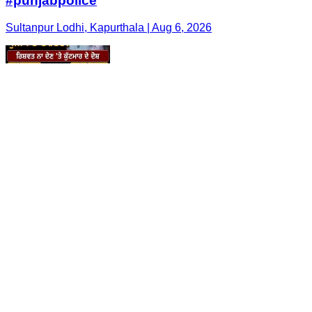
#punjabpolice
Sultanpur Lodhi, Kapurthala | Aug 6, 2026