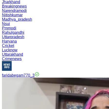
Jharkhand
Breakingnews
Narendramodi
Nitishkumar
Madhya_pradesh
Nsui
Pmmodi
Rahulgandhi
Uttarpradesh
Haryana
Cricket
Lucknow
Uttarakhand
Crimenews
faridabegam770_3