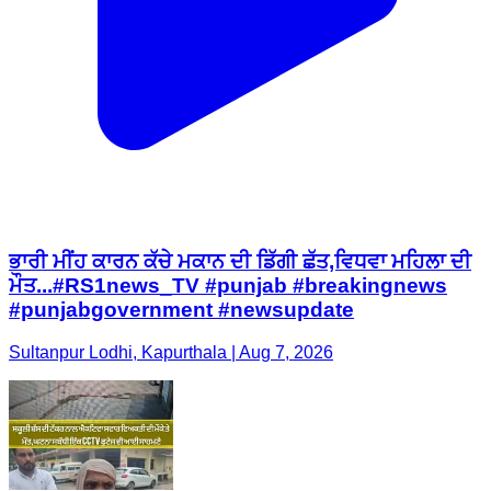
ਭਾਰੀ ਮੀਂਹ ਕਾਰਨ ਕੱਚੇ ਮਕਾਨ ਦੀ ਡਿੱਗੀ ਛੱਤ,ਵਿਧਵਾ ਮਹਿਲਾ ਦੀ
ਮੌਤ...#RS1news_TV #punjab #breakingnews
#punjabgovernment #newsupdate
Sultanpur Lodhi, Kapurthala | Aug 7, 2026