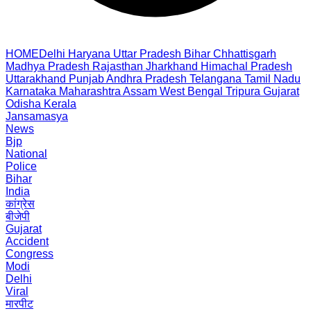
HOME
Delhi
Haryana
Uttar Pradesh
Bihar
Chhattisgarh
Madhya Pradesh
Rajasthan
Jharkhand
Himachal Pradesh
Uttarakhand
Punjab
Andhra Pradesh
Telangana
Tamil Nadu
Karnataka
Maharashtra
Assam
West Bengal
Tripura
Gujarat
Odisha
Kerala
Jansamasya
News
Bjp
National
Police
Bihar
India
कांग्रेस
बीजेपी
Gujarat
Accident
Congress
Modi
Delhi
Viral
मारपीट