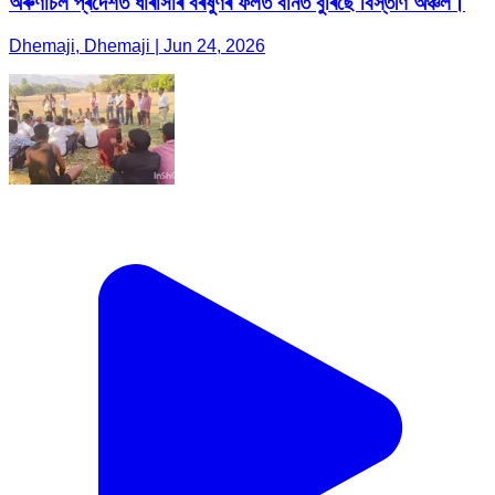
অৰুণাচল প্ৰদেশত ধাৰাসাৰ বৰষুণৰ ফলত বানত বুৰিছে বিস্তীৰ্ণ অঞ্চল।
Dhemaji, Dhemaji | Jun 24, 2026