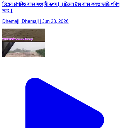
চিমেন চাপৰিত বানৰ সংহাৰী ৰূপৰ।।চিমেন নৈৰ বানৰ ফলত ভাঙি পৰিল
দলং।
Dhemaji, Dhemaji | Jun 28, 2026