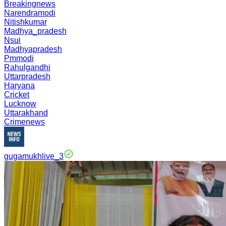
Breakingnews
Narendramodi
Nitishkumar
Madhya_pradesh
Nsui
Madhyapradesh
Pmmodi
Rahulgandhi
Uttarpradesh
Haryana
Cricket
Lucknow
Uttarakhand
Crimenews
gugamukhlive_3