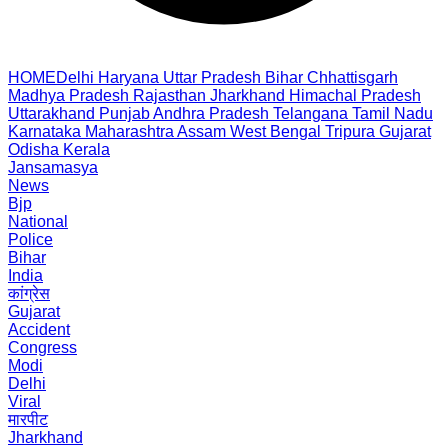
HOME
Delhi
Haryana
Uttar Pradesh
Bihar
Chhattisgarh
Madhya Pradesh
Rajasthan
Jharkhand
Himachal Pradesh
Uttarakhand
Punjab
Andhra Pradesh
Telangana
Tamil Nadu
Karnataka
Maharashtra
Assam
West Bengal
Tripura
Gujarat
Odisha
Kerala
Jansamasya
News
Bjp
National
Police
Bihar
India
कांग्रेस
Gujarat
Accident
Congress
Modi
Delhi
Viral
मारपीट
Jharkhand