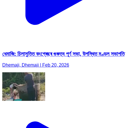
ধেমাজি: চিলাসুতিত কংগ্ৰেছৰ গুৰুত্ব পূৰ্ণ সভা, উপস্থিত মণ্ডল সভাপতি
Dhemaji, Dhemaji | Feb 20, 2026