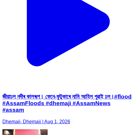
জীয়াঢল নদীৰ কালৰূপ। ফেনে-ফুটুকাৰে নামি আহিল পুৱাই ঢল।#flood
#AssamFloods #dhemaji #AssamNews
#assam
Dhemaji, Dhemaji | Aug 1, 2026