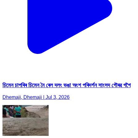
চিমেন চাপৰিৰ চিমেন নৈ ৰেল দলং ভঙা অংশ পৰিদৰ্শন সাংসদ গৌৰৱ গগৈ
Dhemaji, Dhemaji | Jul 3, 2026