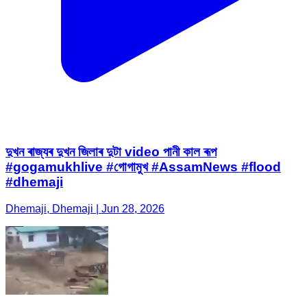
দুখন ৰাজ্যৰ দুখন জিলাৰ দুটা video পানী কাল ৰূপ
#gogamukhlive #গোগামুখ #AssamNews #flood
#dhemaji
Dhemaji, Dhemaji | Jun 28, 2026