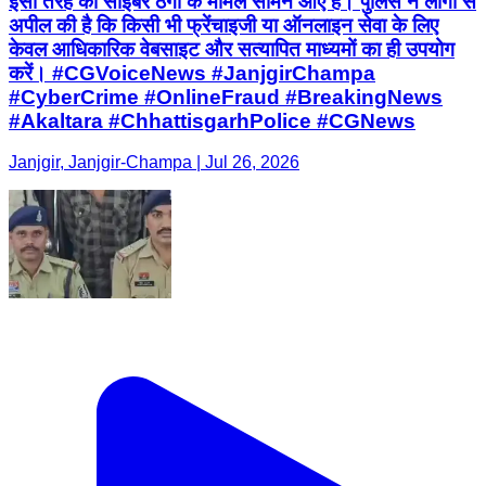
इसी तरह की साइबर ठगी के मामले सामने आए हैं। पुलिस ने लोगों से
अपील की है कि किसी भी फ्रेंचाइजी या ऑनलाइन सेवा के लिए
केवल आधिकारिक वेबसाइट और सत्यापित माध्यमों का ही उपयोग
करें। #CGVoiceNews #JanjgirChampa
#CyberCrime #OnlineFraud #BreakingNews
#Akaltara #ChhattisgarhPolice #CGNews
Janjgir, Janjgir-Champa | Jul 26, 2026