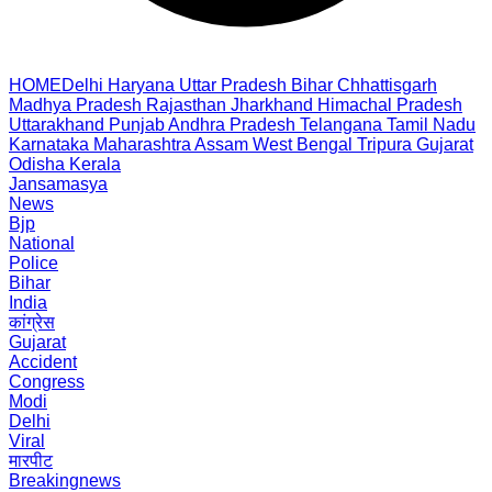
HOME
Delhi
Haryana
Uttar Pradesh
Bihar
Chhattisgarh
Madhya Pradesh
Rajasthan
Jharkhand
Himachal Pradesh
Uttarakhand
Punjab
Andhra Pradesh
Telangana
Tamil Nadu
Karnataka
Maharashtra
Assam
West Bengal
Tripura
Gujarat
Odisha
Kerala
Jansamasya
News
Bjp
National
Police
Bihar
India
कांग्रेस
Gujarat
Accident
Congress
Modi
Delhi
Viral
मारपीट
Breakingnews