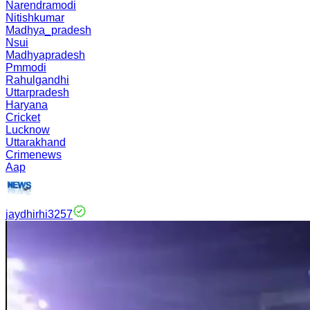
Narendramodi
Nitishkumar
Madhya_pradesh
Nsui
Madhyapradesh
Pmmodi
Rahulgandhi
Uttarpradesh
Haryana
Cricket
Lucknow
Uttarakhand
Crimenews
Aap
jaydhirhi3257