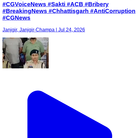
#CGVoiceNews #Sakti #ACB #Bribery
#BreakingNews #Chhattisgarh #AntiCorruption
#CGNews
Janjgir, Janjgir-Champa | Jul 24, 2026