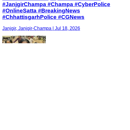
#JanjgirChampa #Champa #CyberPolice
#OnlineSatta #BreakingNews
#ChhattisgarhPolice #CGNews
Janjgir, Janjgir-Champa | Jul 18, 2026