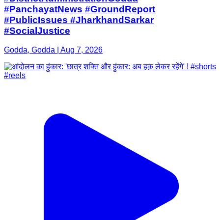
#PanchayatNews #GroundReport
#PublicIssues #JharkhandSarkar
#SocialJustice
Godda, Godda | Aug 7, 2026