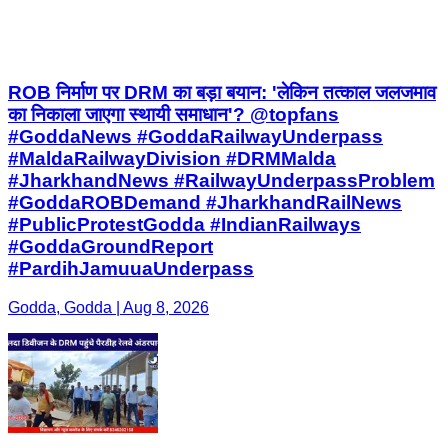
ROB निर्माण पर DRM का बड़ा बयान: 'लेकिन तत्काल जलजमाव
का निकाला जाएगा स्थायी समाधान'? @topfans
#GoddaNews #GoddaRailwayUnderpass
#MaldaRailwayDivision #DRMMalda
#JharkhandNews #RailwayUnderpassProblem
#GoddaROBDemand #JharkhandRailNews
#PublicProtestGodda #IndianRailways
#GoddaGroundReport
#PardihJamuuaUnderpass
Godda, Godda | Aug 8, 2026