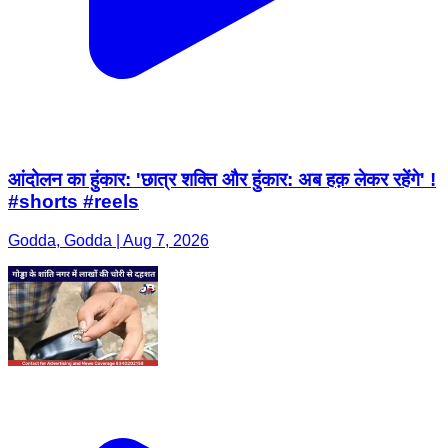
आंदोलन का हुंकार: 'छात्र शक्ति और हुंकार: अब हक़ लेकर रहेंगे' !
#shorts #reels
Godda, Godda | Aug 7, 2026