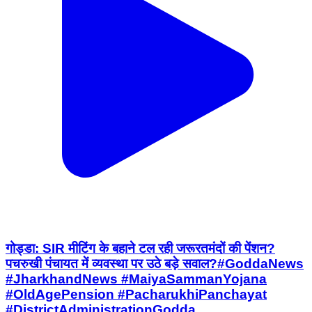
गोड्डा: ​SIR मीटिंग के बहाने टल रही जरूरतमंदों की पेंशन?
पचरुखी पंचायत में व्यवस्था पर उठे बड़े सवाल? ​#GoddaNews
#JharkhandNews #MaiyaSammanYojana
#OldAgePension #PacharukhiPanchayat
#DistrictAdministrationGodda