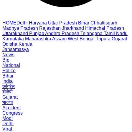
HOME
Delhi
Haryana
Uttar Pradesh
Bihar
Chhattisgarh
Madhya Pradesh
Rajasthan
Jharkhand
Himachal Pradesh
Uttarakhand
Punjab
Andhra Pradesh
Telangana
Tamil Nadu
Karnataka
Maharashtra
Assam
West Bengal
Tripura
Gujarat
Odisha
Kerala
Jansamasya
News
Bjp
National
Police
Bihar
India
कांग्रेस
बीजेपी
Gujarat
भाजपा
Accident
Congress
Modi
Delhi
Viral