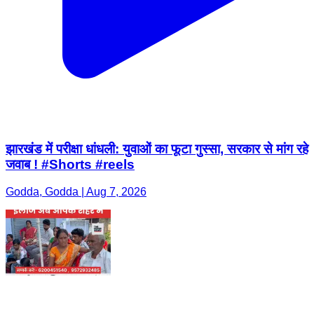
झारखंड में परीक्षा धांधली: युवाओं का फूटा गुस्सा, सरकार से मांग रहे
जवाब ! #Shorts #reels
Godda, Godda | Aug 7, 2026