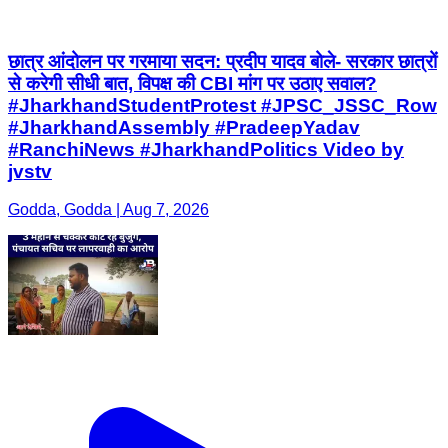
छात्र आंदोलन पर गरमाया सदन: प्रदीप यादव बोले- सरकार छात्रों
से करेगी सीधी बात, विपक्ष की CBI मांग पर उठाए सवाल? ​
#JharkhandStudentProtest #JPSC_JSSC_Row
#JharkhandAssembly #PradeepYadav
#RanchiNews #JharkhandPolitics Video by
jvstv
Godda, Godda | Aug 7, 2026