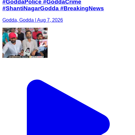
#GoddaPolice #GoddaCrime
#ShantiNagarGodda #BreakingNews
Godda, Godda | Aug 7, 2026