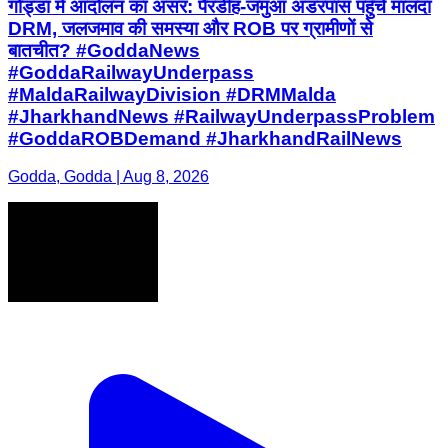
गोड्डा में आंदोलन का असर: पैरडीह-जमुआ अंडरपास पहुँचे मालदा
DRM, जलजमाव की समस्या और ROB पर ग्रामीणों से
बातचीत? #GoddaNews
#GoddaRailwayUnderpass
#MaldaRailwayDivision #DRMMalda
#JharkhandNews #RailwayUnderpassProblem
#GoddaROBDemand #JharkhandRailNews
Godda, Godda | Aug 8, 2026