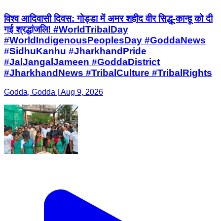
विश्व आदिवासी दिवस: गोड्डा में अमर शहीद वीर सिद्धू-कान्हू को दी
गई श्रद्धांजलि! #WorldTribalDay
#WorldIndigenousPeoplesDay #GoddaNews
#SidhuKanhu #JharkhandPride
#JalJangalJameen #GoddaDistrict
#JharkhandNews #TribalCulture #TribalRights
Godda, Godda | Aug 9, 2026