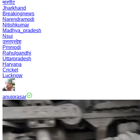
मारपीट
Jharkhand
Breakingnews
Narendramodi
Nitishkumar
Madhya_pradesh
Nsui
उत्तरप्रदेश
Pmmodi
Rahulgandhi
Uttarpradesh
Haryana
Cricket
Lucknow
anujprasar