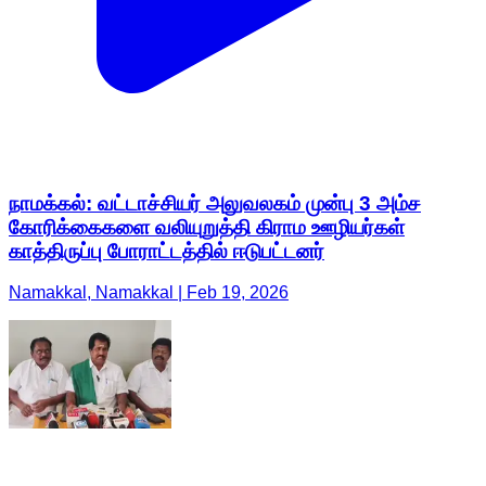
நாமக்கல்: வட்டாச்சியர் அலுவலகம் முன்பு 3 அம்ச
கோரிக்கைகளை வலியுறுத்தி கிராம ஊழியர்கள்
காத்திருப்பு போராட்டத்தில் ஈடுபட்டனர்
Namakkal, Namakkal | Feb 19, 2026