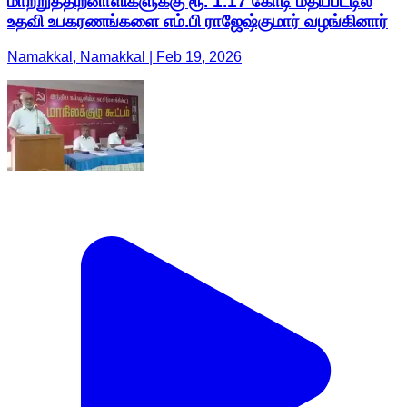
மாற்றுத்திறனாளிகளுக்கு ரூ. 1.17 கோடி மதிப்பீட்டில்
உதவி உபகரணங்களை எம்.பி ராஜேஷ்குமார் வழங்கினார்
Namakkal, Namakkal | Feb 19, 2026