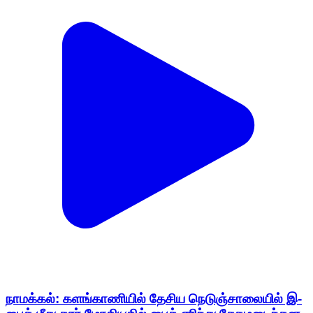
நாமக்கல்: களங்காணியில் தேசிய நெடுஞ்சாலையில் இ-