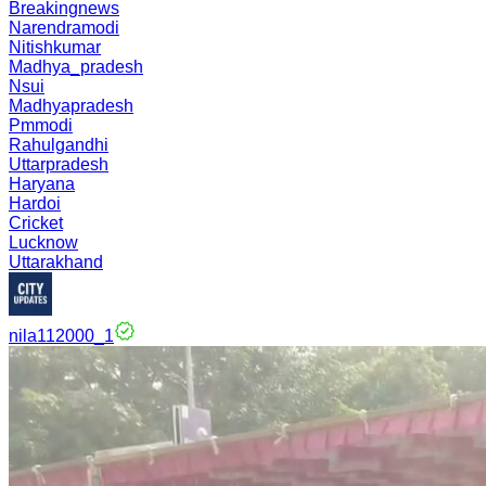
Breakingnews
Narendramodi
Nitishkumar
Madhya_pradesh
Nsui
Madhyapradesh
Pmmodi
Rahulgandhi
Uttarpradesh
Haryana
Hardoi
Cricket
Lucknow
Uttarakhand
nila112000_1