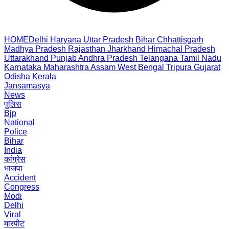
HOME
Delhi
Haryana
Uttar Pradesh
Bihar
Chhattisgarh
Madhya Pradesh
Rajasthan
Jharkhand
Himachal Pradesh
Uttarakhand
Punjab
Andhra Pradesh
Telangana
Tamil Nadu
Karnataka
Maharashtra
Assam
West Bengal
Tripura
Gujarat
Odisha
Kerala
Jansamasya
News
पुलिस
Bjp
National
Police
Bihar
India
कांग्रेस
भाजपा
Accident
Congress
Modi
Delhi
Viral
मारपीट