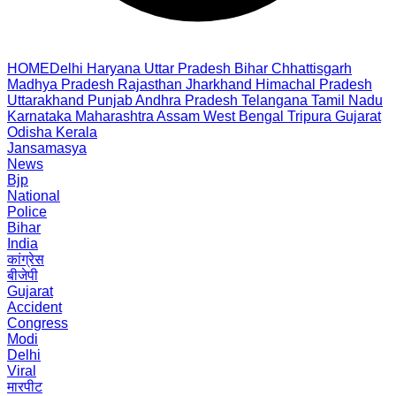
HOME
Delhi
Haryana
Uttar Pradesh
Bihar
Chhattisgarh
Madhya Pradesh
Rajasthan
Jharkhand
Himachal Pradesh
Uttarakhand
Punjab
Andhra Pradesh
Telangana
Tamil Nadu
Karnataka
Maharashtra
Assam
West Bengal
Tripura
Gujarat
Odisha
Kerala
Jansamasya
News
Bjp
National
Police
Bihar
India
कांग्रेस
बीजेपी
Gujarat
Accident
Congress
Modi
Delhi
Viral
मारपीट