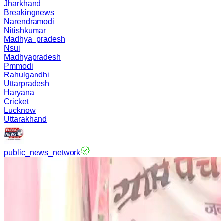
Jharkhand
Breakingnews
Narendramodi
Nitishkumar
Madhya_pradesh
Nsui
Madhyapradesh
Pmmodi
Rahulgandhi
Uttarpradesh
Haryana
Cricket
Lucknow
Uttarakhand
public_news_network