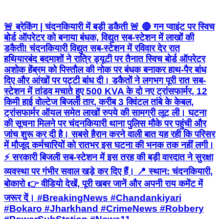
🚨 ब्रेकिंग | चंदनकियारी में बड़ी डकैती 🚨 🔴 गन प्वाइंट पर स्विच
बोर्ड ऑपरेटर को बनाया बंधक, विद्युत सब-स्टेशन में लाखों की
डकैती! चंदनकियारी विद्युत सब-स्टेशन में रविवार देर रात
हथियारबंद बदमाशों ने रात्रि ड्यूटी पर तैनात स्विच बोर्ड ऑपरेटर
अशोक हेंब्रम को पिस्तौल की नोक पर बंधक बनाकर हाथ-पैर बांध
दिए और आंखों पर पट्टी बांध दी। डकैतों ने लगभग पूरी रात सब-
स्टेशन में तांडव मचाते हुए 500 KVA के दो नए ट्रांसफार्मर, 12
किमी हाई वोल्टेज बिजली तार, करीब 3 क्विंटल तांबे के केबल,
ट्रांसफार्मर ऑयल समेत लाखों रुपये की सामग्री लूट ली। घटना
की सूचना मिलने पर चंदनकियारी थाना पुलिस मौके पर पहुंची और
जांच शुरू कर दी है। सबसे हैरान करने वाली बात यह रही कि परिसर
में मौजूद कर्मचारियों को रातभर इस घटना की भनक तक नहीं लगी।
⚡ सरकारी बिजली सब-स्टेशन में इस तरह की बड़ी वारदात ने सुरक्षा
व्यवस्था पर गंभीर सवाल खड़े कर दिए हैं। 📍 स्थान: चंदनकियारी,
बोकारो 👉 वीडियो देखें, पूरी खबर जानें और अपनी राय कमेंट में
जरूर दें। #BreakingNews #Chandankiyari
#Bokaro #Jharkhand #CrimeNews #Robbery