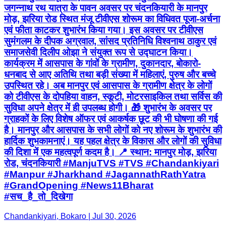
जगन्नाथ रथ यात्रा के पावन अवसर पर चंदनकियारी के मानपुर
मोड़, झरिया रोड स्थित मंजू टीवीएस शोरूम का विधिवत पूजा-अर्चना
एवं फीता काटकर शुभारंभ किया गया। इस अवसर पर टीवीएस
सुमंगलम के दीपक अग्रवाल, सांसद प्रतिनिधि विश्वनाथ ठाकुर एवं
समाजसेवी दिलीप ओझा ने संयुक्त रूप से उद्घाटन किया।
कार्यक्रम में आसपास के गांवों के ग्रामीण, दुकानदार, बोकारो-
धनबाद से आए अतिथि तथा बड़ी संख्या में महिलाएं, पुरुष और बच्चे
उपस्थित रहे। अब मानपुर एवं आसपास के ग्रामीण क्षेत्र के लोगों
को टीवीएस के दोपहिया वाहन, स्कूटी, मोटरसाइकिल तथा सर्विस की
सुविधा अपने क्षेत्र में ही उपलब्ध होगी। 🎁 शुभारंभ के अवसर पर
ग्राहकों के लिए विशेष ऑफर एवं आकर्षक छूट की भी घोषणा की गई
है। मानपुर और आसपास के सभी लोगों को नए शोरूम के शुभारंभ की
हार्दिक शुभकामनाएं। यह पहल क्षेत्र के विकास और लोगों की सुविधा
की दिशा में एक महत्वपूर्ण कदम है। 📍 स्थान: मानपुर मोड़, झरिया
रोड, चंदनकियारी #ManjuTVS #TVS #Chandankiyari
#Manpur #Jharkhand #JagannathRathYatra
#GrandOpening #News11Bharat
#सच_है_तो_दिखेगा
Chandankiyari, Bokaro | Jul 30, 2026