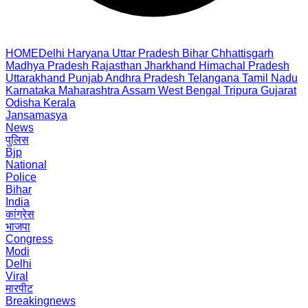
HOME
Delhi
Haryana
Uttar Pradesh
Bihar
Chhattisgarh
Madhya Pradesh
Rajasthan
Jharkhand
Himachal Pradesh
Uttarakhand
Punjab
Andhra Pradesh
Telangana
Tamil Nadu
Karnataka
Maharashtra
Assam
West Bengal
Tripura
Gujarat
Odisha
Kerala
Jansamasya
News
पुलिस
Bjp
National
Police
Bihar
India
कांग्रेस
भाजपा
Congress
Modi
Delhi
Viral
मारपीट
Breakingnews