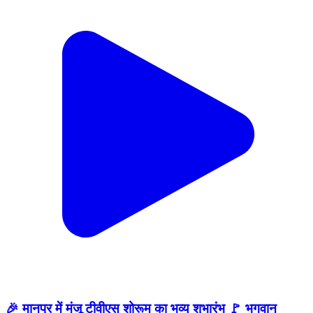
🎉 मानपुर में मंजू टीवीएस शोरूम का भव्य शुभारंभ 🚩 भगवान