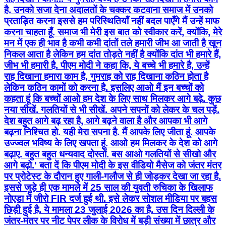
है. उनको सजा देना अदालतों के चक्कर कटवाना समाज में उनको
प्रताड़ित करना इससे हम परिस्थितियाँ नहीं बदल पाएँगे मैं उन्हें माफ
करना चाहता हूँ. समाज भी मेरी इस बात को स्वीकार करें, क्योंकि, मेरे
मन में एक ही भाव है कभी कभी दांतों तले हमारी जीभ आ जाती है खून
निकल आता है लेकिन हम दांत तोड़ते नहीं है क्योंकि दांत भी हमारे हैं,
जीभ भी हमारी है. पीएम मोदी ने कहा कि, ये बच्चे भी हमारे है, उन्हें
राह दिखाना हमारा काम है, गुमराह को राह दिखाना कठिन होता है
लेकिन कठिन कामों को करना है. इसलिए आओ मैं इन बच्चों को
कहता हूं कि बच्चों आओ हम देश के लिए साथ मिलकर आगे बढ़े. कुछ
नया सीखें. गलतियों से भी सीखें. अपने सपनों को लेकर के चल पड़ें.
देश बहुत आगे बढ़ रहा है, आगे बढ़ने वाला है और आपका भी आगे
बढ़ना निश्चित हो. यही मेरा सपना है. मैं आपके लिए जीता हूं. आपके
उज्ज्वल भविष्य के लिए खपता हूं. आओ हम मिलकर के देश को आगे
बढ़ाए. बहुत बहुत धन्यवाद दोस्तों. बस आओ गलतियों से सीखो और
आगे बढ़ो.' बता दें कि पीएम मोदी के इस वीडियो मैसेज को जंतर मंतर
पर प्रोटेस्ट के दौरान हुए गाली-गलौज से ही जोड़कर देखा जा रहा है.
इससे जुड़े ही एक मामले में 25 साल की युवती रुचिका के खिलाफ
नोएडा में जीरो FIR दर्ज हुई थी. इसे लेकर सोशल मीडिया पर बहस
छिड़ी हुई है. ये मामला 23 जुलाई 2026 का है. उस दिन दिल्ली के
जंतर-मंतर पर नीट पेपर लीक के विरोध में बड़ी संख्या में छात्र और