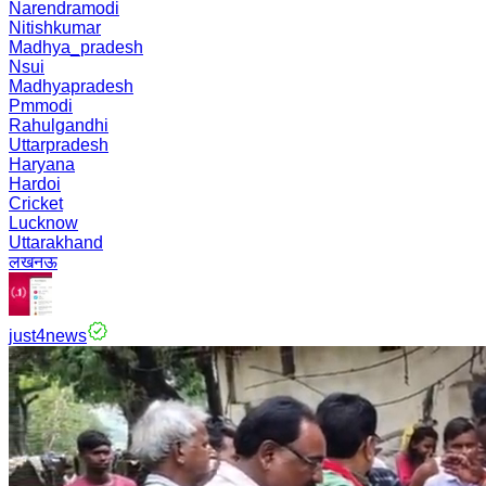
Narendramodi
Nitishkumar
Madhya_pradesh
Nsui
Madhyapradesh
Pmmodi
Rahulgandhi
Uttarpradesh
Haryana
Hardoi
Cricket
Lucknow
Uttarakhand
लखनऊ
just4news