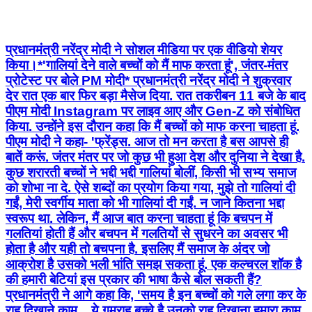
प्रधानमंत्री नरेंद्र मोदी ने सोशल मीडिया पर एक वीडियो शेयर
किया।*'गालियां देने वाले बच्चों को मैं माफ करता हूं', जंतर-मंतर
प्रोटेस्ट पर बोले PM मोदी* प्रधानमंत्री नरेंद्र मोदी ने शुक्रवार
देर रात एक बार फिर बड़ा मैसेज दिया. रात तकरीबन 11 बजे के बाद
पीएम मोदी Instagram पर लाइव आए और Gen-Z को संबोधित
किया. उन्होंने इस दौरान कहा कि मैं बच्चों को माफ करना चाहता हूं.
पीएम मोदी ने कहा- 'फ्रेंड्स. आज तो मन करता है बस आपसे ही
बातें करूं. जंतर मंतर पर जो कुछ भी हुआ देश और दुनिया ने देखा है.
कुछ शरारती बच्चों ने भद्दी भद्दी गालियां बोलीं, किसी भी सभ्य समाज
को शोभा ना दे. ऐसे शब्दों का प्रयोग किया गया, मुझे तो गालियां दी
गईं, मेरी स्वर्गीय माता को भी गालियां दी गईं. न जाने कितना भद्दा
स्वरूप था. लेकिन, मैं आज बात करना चाहता हूं कि बचपन में
गलतियां होती हैं और बचपन में गलतियों से सुधरने का अवसर भी
होता है और यही तो बचपना है. इसलिए मैं समाज के अंदर जो
आक्रोश है उसको भली भांति समझ सकता हूं. एक कल्चरल शॉक है
की हमारी बेटियां इस प्रकार की भाषा कैसे बोल सकती हैं?
प्रधानमंत्री ने आगे कहा कि, 'समय है इन बच्चों को गले लगा कर के
राह दिखाने काम... ये गुमराह बच्चे है उनको राह दिखाना हमारा काम