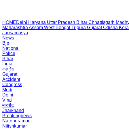
HOME
Delhi
Haryana
Uttar Pradesh
Bihar
Chhattisgarh
Madhy
Maharashtra
Assam
West Bengal
Tripura
Gujarat
Odisha
Kera
Jansamasya
News
Bjp
National
Police
Bihar
India
कांग्रेस
Gujarat
Accident
Congress
Modi
Delhi
Viral
मारपीट
Jharkhand
Breakingnews
Narendramodi
Nitishkumar