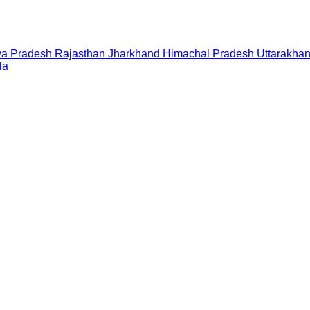
a Pradesh
Rajasthan
Jharkhand
Himachal Pradesh
Uttarakha
la