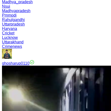
Madhya_pradesh
Nsui
Madhyapradesh
Pmmodi
Rahulgandhi
Uttarpradesh
Haryana
Cricket
Lucknow
Uttarakhand
Crimenews
ghosharup0110