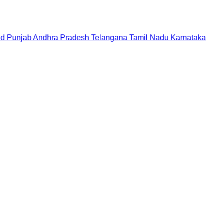
nd
Punjab
Andhra Pradesh
Telangana
Tamil Nadu
Karnataka