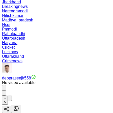
Jharkhand
Breakingnews
Narendramodi
Nitishkumar
Madhya_pradesh
Nsui
Pmmodi
Rahulgandhi
Uttarpradesh
Haryana
Cricket
Lucknow
Uttarakhand
Crimenews
debprasenjit558
No video available
5