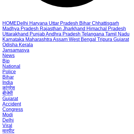
HOME
Delhi
Haryana
Uttar Pradesh
Bihar
Chhattisgarh
Madhya Pradesh
Rajasthan
Jharkhand
Himachal Pradesh
Uttarakhand
Punjab
Andhra Pradesh
Telangana
Tamil Nadu
Karnataka
Maharashtra
Assam
West Bengal
Tripura
Gujarat
Odisha
Kerala
Jansamasya
News
Bjp
National
Police
Bihar
India
कांग्रेस
बीजेपी
Gujarat
Accident
Congress
Modi
Delhi
Viral
मारपीट