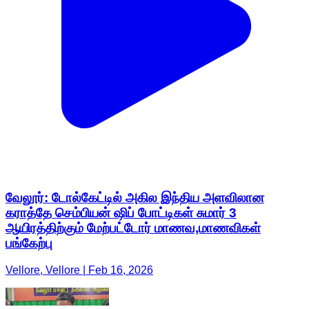
வேலூர்: டோல்கேட்டில் அகில இந்திய அளவிலான
கராத்தே செம்பியன் ஷிப் போட்டிகள் சுமார் 3
ஆயிரத்திற்கும் மேற்பட்டோர் மாணவ,மாணவிகள்
பங்கேற்பு
Vellore, Vellore | Feb 16, 2026