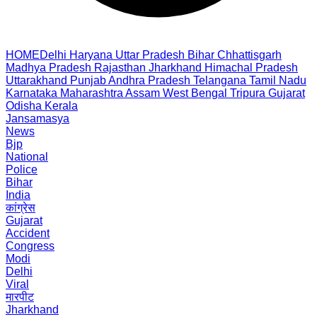
HOME
Delhi
Haryana
Uttar Pradesh
Bihar
Chhattisgarh
Madhya Pradesh
Rajasthan
Jharkhand
Himachal Pradesh
Uttarakhand
Punjab
Andhra Pradesh
Telangana
Tamil Nadu
Karnataka
Maharashtra
Assam
West Bengal
Tripura
Gujarat
Odisha
Kerala
Jansamasya
News
Bjp
National
Police
Bihar
India
कांग्रेस
Gujarat
Accident
Congress
Modi
Delhi
Viral
मारपीट
Jharkhand