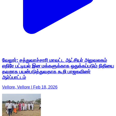
வேலூர்: சத்துவாச்சாரி மாவட்ட ஆட்சியர் அலுவலகம்
எதிரே பட்டியல் இன மக்களுக்காக ஒதுக்கப்படும் நிதியை
தவறாக பயன்படுத்துவதாக கூறி பாஜகவினர்
ஆர்ப்பாட்டம்
Vellore, Vellore | Feb 18, 2026