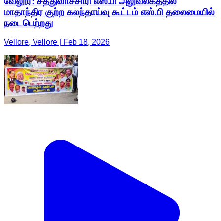
வேலூர்: சத்துவாச்சாரி எஸ்.பி அலுவலகத்தில்
மாதாந்திர குற்ற கலந்தாய்வு கூட்டம் எஸ்.பி தலைமையில்
நடைபெற்றது
Vellore, Vellore | Feb 18, 2026