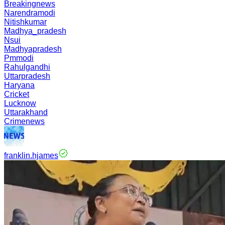
Breakingnews
Narendramodi
Nitishkumar
Madhya_pradesh
Nsui
Madhyapradesh
Pmmodi
Rahulgandhi
Uttarpradesh
Haryana
Cricket
Lucknow
Uttarakhand
Crimenews
franklin.hjames