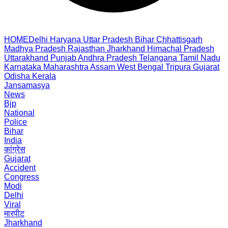
HOME
Delhi
Haryana
Uttar Pradesh
Bihar
Chhattisgarh
Madhya Pradesh
Rajasthan
Jharkhand
Himachal Pradesh
Uttarakhand
Punjab
Andhra Pradesh
Telangana
Tamil Nadu
Karnataka
Maharashtra
Assam
West Bengal
Tripura
Gujarat
Odisha
Kerala
Jansamasya
News
Bjp
National
Police
Bihar
India
कांग्रेस
Gujarat
Accident
Congress
Modi
Delhi
Viral
मारपीट
Jharkhand