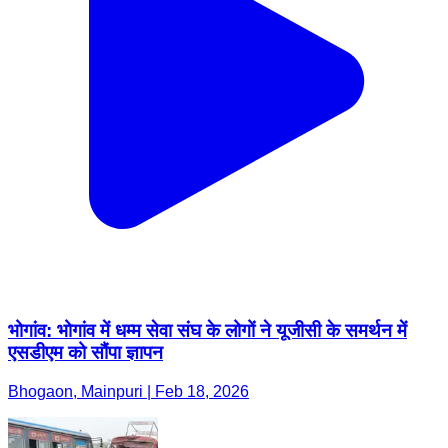
भोगांव: भोगांव में धम्म सेवा संघ के लोगों ने यूजीसी के समर्थन में
एसडीएम को सौंपा ज्ञापन
Bhogaon, Mainpuri | Feb 18, 2026