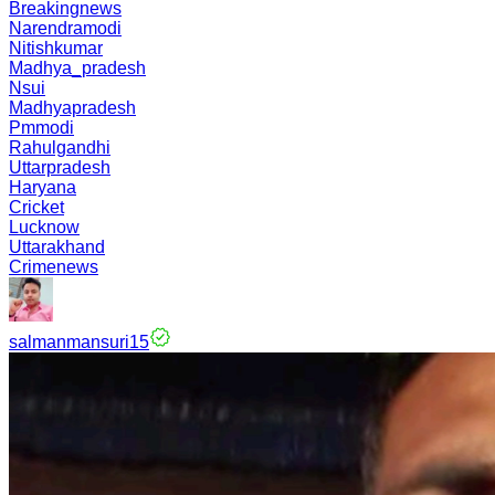
Breakingnews
Narendramodi
Nitishkumar
Madhya_pradesh
Nsui
Madhyapradesh
Pmmodi
Rahulgandhi
Uttarpradesh
Haryana
Cricket
Lucknow
Uttarakhand
Crimenews
salmanmansuri15