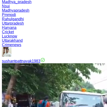
Madhya_pradesh
Nsui
Madhyapradesh
Pmmodi
Rahulgandhi
Uttarpradesh
Haryana
Cricket
Lucknow
Uttarakhand
Crimenews
sushantpattnayak1983