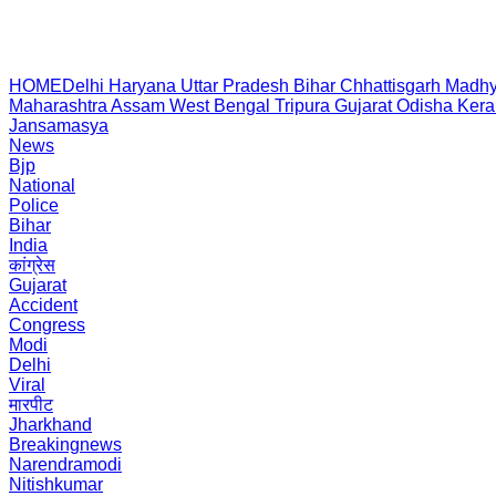
HOME
Delhi
Haryana
Uttar Pradesh
Bihar
Chhattisgarh
Madhy
Maharashtra
Assam
West Bengal
Tripura
Gujarat
Odisha
Kera
Jansamasya
News
Bjp
National
Police
Bihar
India
कांग्रेस
Gujarat
Accident
Congress
Modi
Delhi
Viral
मारपीट
Jharkhand
Breakingnews
Narendramodi
Nitishkumar