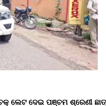
ଚକ୍ ଲେଟ ଦେଇ ପଞ୍ଚମ ଶ୍ରେଣୀ ଛାତ୍