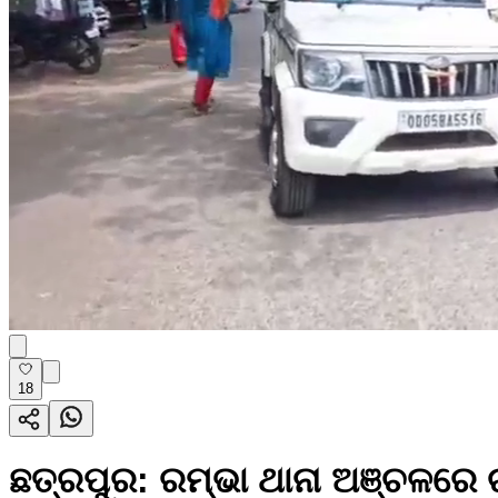
18
ଛତ୍ରପୁର: ରମ୍ଭା ଥାନା ଅଞ୍ଚଳରେ 