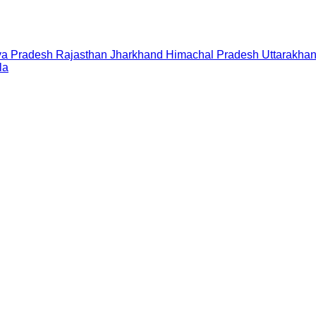
a Pradesh
Rajasthan
Jharkhand
Himachal Pradesh
Uttarakha
la