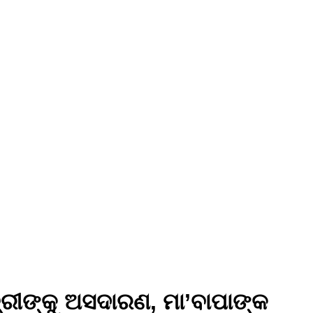
ରୀଙ୍କୁ ଅସଦାରଣ, ମା’ବାପାଙ୍କ