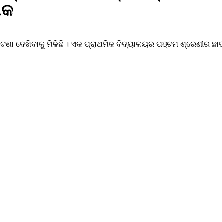
ଷକ
ଟଣା ଦେଖିବାକୁ ମିଳିଛି । ଏକ ପ୍ରାଥମିକ ବିଦ୍ୟାଳୟର ପଞ୍ଚମ ଶ୍ରେଣୀର ଛ