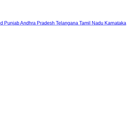
nd
Punjab
Andhra Pradesh
Telangana
Tamil Nadu
Karnataka