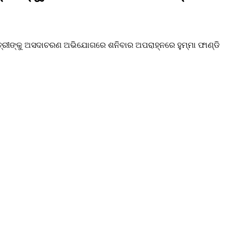
ାତ୍ରୀଙ୍କୁ ଅସଦାଚରଣ ଅଭିଯୋଗରେ ଶନିବାର ଅପରାହ୍ନରେ ହୁମ୍ମା ଫାଣ୍ଡି