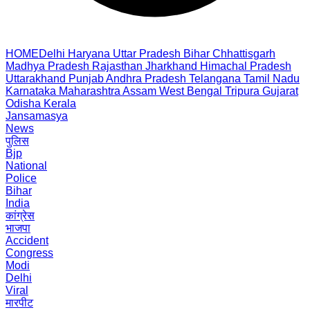
HOME
Delhi
Haryana
Uttar Pradesh
Bihar
Chhattisgarh
Madhya Pradesh
Rajasthan
Jharkhand
Himachal Pradesh
Uttarakhand
Punjab
Andhra Pradesh
Telangana
Tamil Nadu
Karnataka
Maharashtra
Assam
West Bengal
Tripura
Gujarat
Odisha
Kerala
Jansamasya
News
पुलिस
Bjp
National
Police
Bihar
India
कांग्रेस
भाजपा
Accident
Congress
Modi
Delhi
Viral
मारपीट