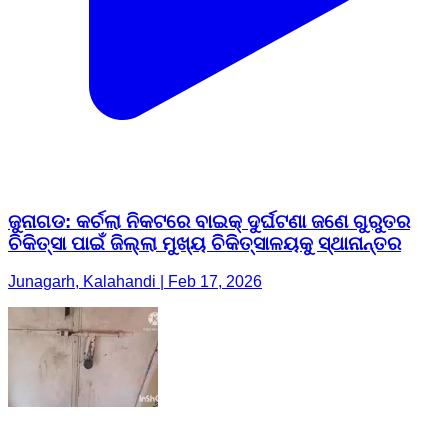
ଜୁନାଗଡ: କର୍ଚଲା ନିକଟରେ ବାଇକ୍ ଦୁର୍ଘଟଣା ଜଣେ ଗୁରୁତର
ଚିକିତ୍ସା ପାଇଁ ଜିଲ୍ଲା ମୁଖ୍ୟ ଚିକିତ୍ସାଳୟକୁ ସ୍ଥାନାନ୍ତର
Junagarh, Kalahandi | Feb 17, 2026