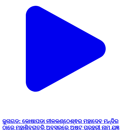
ଜୁନାଗଡ: କୋଷାପଡା ନୀଳକଣ୍ଠେଶ୍ଵର ମହାଦେବ ମନ୍ଦିର
ଠାରେ ମହାଶିବରାତ୍ରି ଅବସରରେ ଅଷ୍ଟ ପ୍ରହରୀ ନାମ ଯଜ୍ଞ