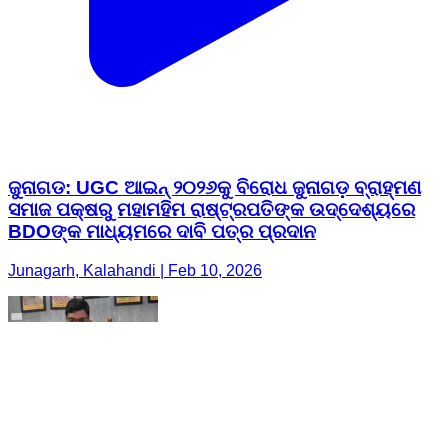
ଜୁନାଗଡ: UGC ଆଇନ୍ ୨୦୨୬କୁ ବିରୋଧ ଜୁନାଗଡ଼ ବ୍ରାହ୍ମଣ
ସମାଜ ପକ୍ଷରୁ ମହାମ‌ହିମ ରାଷ୍ଟ୍ରପତିଙ୍କ ଉଦ୍ଦେଶ୍ୟରେ
BDOଙ୍କ ମାଧ୍ୟମରେ ଦାବି ପତ୍ର ପ୍ରଦାନ
Junagarh, Kalahandi | Feb 10, 2026