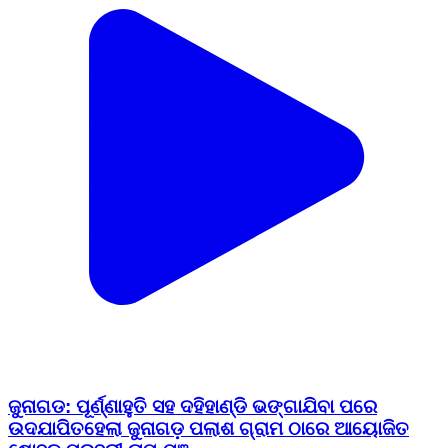
ଜୁନାଗଡ: ପୂର୍ଣ୍ଣାହୁତି ସହ ଦହିହାଣ୍ଡି ଭଙ୍ଗାଯିବା ପରେ
ଉଦଯାପିତହେଲା ଜୁନାଗଡ଼ ପଲାଶ ଗ୍ରାମ ଠାରେ ଆୟୋଜିତ