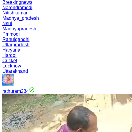
Breakingnews
Narendramodi
Nitishkumar
Madhya_pradesh
Nsui
Madhyapradesh
Pmmodi
Rahulgandhi
Uttarpradesh
Haryana
Hardoi
Cricket
Lucknow
Uttarakhand
rathuram234