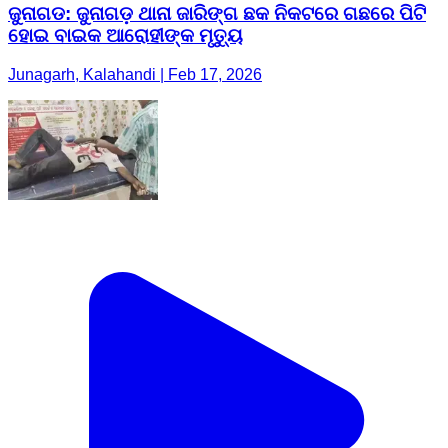
ଜୁନାଗଡ: ଜୁନାଗଡ଼ ଥାନା ଜାରିଙ୍ଗ ଛକ ନିକଟରେ ଗଛରେ ପିଟି
ହୋଇ ବାଇକ ଆରୋହୀଙ୍କ ମୃତ୍ୟୁ
Junagarh, Kalahandi | Feb 17, 2026