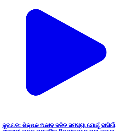
ଜୁନାଗଡ: ଶିକ୍ଷକ ଅଭାବ ଜନିତ ସମସ୍ୟା ଯୋଗୁଁ ଦାସିଗାଁ