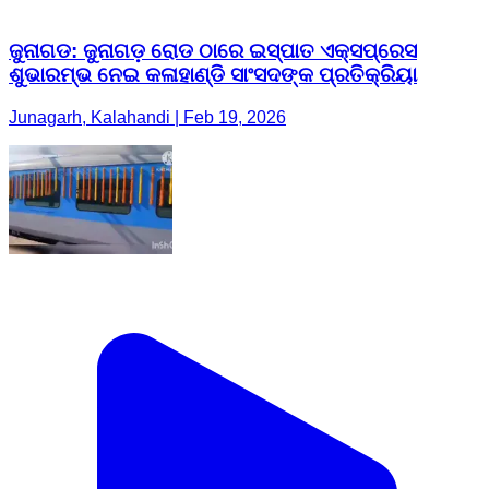
ଜୁନାଗଡ: ଜୁନାଗଡ଼ ରୋଡ ଠାରେ ଇସ୍ପାତ ଏକ୍ସପ୍ରେସ
ଶୁଭାରମ୍ଭ ନେଇ କଳାହାଣ୍ଡି ସାଂସଦଙ୍କ ପ୍ରତିକ୍ରିୟା
Junagarh, Kalahandi | Feb 19, 2026