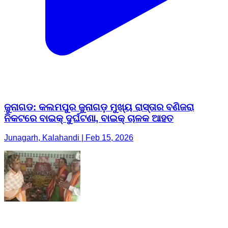
ଜୁନାଗଡ: କଲମପୁର ଜୁନାଗଡ଼ ମୁଖ୍ୟ ରାସ୍ତାର ବଣିଜରା
ନିକଟରେ ବାଇକ୍ ଦୁର୍ଘଟଣା, ବାଇକ୍ ଚାଳକ ଆହତ
Junagarh, Kalahandi | Feb 15, 2026