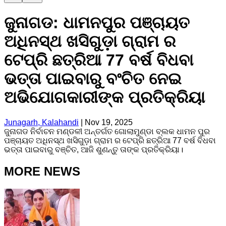
ଜୁନାଗଡ: ଧାମନପୁର ପଞ୍ଚାୟତ
ଅଧିନସ୍ଥ ଖସିଗୁଡ଼ା ଗ୍ରାମ ର
ଟେପ୍ରି ଛତ୍ରିଆ 77 ବର୍ଷ ବିଧବା
ଭତ୍ତା ପାଇବାରୁ ବଂଚିତ ନେଇ
ଅଭିଯୋଗକାରୀଙ୍କ ପ୍ରତିକ୍ରିୟା
Junagarh, Kalahandi
|
Nov 19, 2025
ଜୁନାଗଡ ନିର୍ବାଚନ ମଣ୍ଡଳୀ ଅନ୍ତର୍ଗତ ଗୋଲାମୁଣ୍ଡା ବ୍ଲକ ଧାମନ ପୁର
ପଞ୍ଚାୟତ ଅଧିନସ୍ଥ ଖସିଗୁଡ଼ା ଗ୍ରାମ ର ଟେପ୍ରି ଛତ୍ରିଆ 77 ବର୍ଷ ବିଧବା
ଭତ୍ତା ପାଇବାରୁ ବଞ୍ଚିତ, ଆଜି ଶୁଣନ୍ତୁ ତାଙ୍କ ପ୍ରତିକ୍ରିୟା।
MORE NEWS