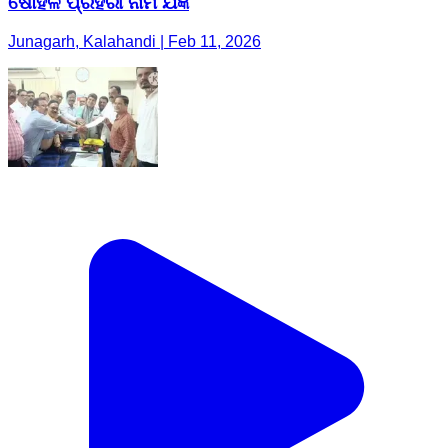
ଷୋହଳ ପ୍ରହରୀ ନାମ ଯଜ୍ଞ
Junagarh, Kalahandi | Feb 11, 2026