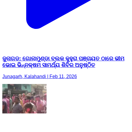
ଜୁନାଗଡ: ଗୋଲାମୁଣ୍ଡା ବ୍ଲକ କୁହୁରା ପଞ୍ଚାୟତ ଠାରେ ଭୀମ
ଭୋଇ ଭିନ୍ନକ୍ଷମ ସାମର୍ଥ୍ୟ ଶିବିର ଅନୁଷ୍ଠିତ
Junagarh, Kalahandi | Feb 11, 2026