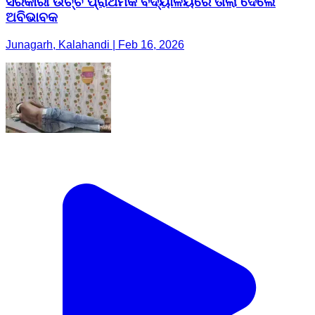
ସରକାରୀ ଉଚ୍ଚ ପ୍ରାଥମିକ ବିଦ୍ୟାଳୟରେ ତାଲା ଦେଲେ
ଅବିଭାବକ
Junagarh, Kalahandi | Feb 16, 2026