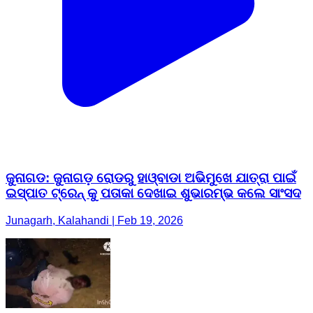
ଜୁନାଗଡ: ଜୁନାଗଡ଼ ରୋଡରୁ ହାଓ୍ବାଡା ଅଭିମୁଖେ ଯାତ୍ରା ପାଇଁ
ଇସ୍ପାତ ଟ୍ରେନ୍ କୁ ପତାକା ଦେଖାଇ ଶୁଭାରମ୍ଭ କଲେ ସାଂସଦ
Junagarh, Kalahandi | Feb 19, 2026