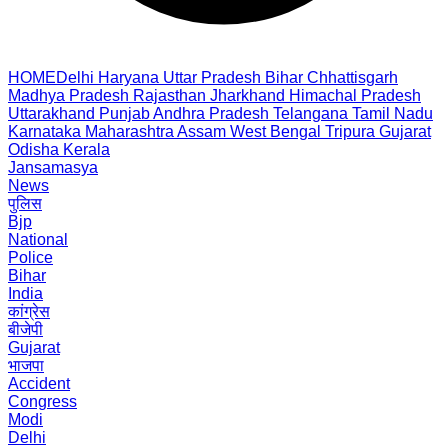
HOME
Delhi
Haryana
Uttar Pradesh
Bihar
Chhattisgarh
Madhya Pradesh
Rajasthan
Jharkhand
Himachal Pradesh
Uttarakhand
Punjab
Andhra Pradesh
Telangana
Tamil Nadu
Karnataka
Maharashtra
Assam
West Bengal
Tripura
Gujarat
Odisha
Kerala
Jansamasya
News
पुलिस
Bjp
National
Police
Bihar
India
कांग्रेस
बीजेपी
Gujarat
भाजपा
Accident
Congress
Modi
Delhi