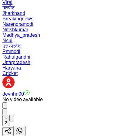
Viral
मारपीट
Jharkhand
Breakingnews
Narendramodi
Nitishkumar
Madhya_pradesh
Nsui
उत्तरप्रदेश
Pmmodi
Rahulgandhi
Uttarpradesh
Haryana
Cricket
devnhn00
No video available
2