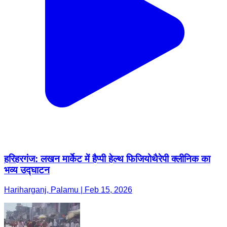
हरिहरगंज: लखन मार्केट में हैप्पी हेल्थ फिजियोथैरेपी क्लीनिक का
भव्य उद्घाटन
Hariharganj, Palamu | Feb 15, 2026