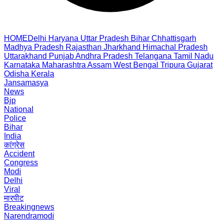
HOME
Delhi
Haryana
Uttar Pradesh
Bihar
Chhattisgarh
Madhya Pradesh
Rajasthan
Jharkhand
Himachal Pradesh
Uttarakhand
Punjab
Andhra Pradesh
Telangana
Tamil Nadu
Karnataka
Maharashtra
Assam
West Bengal
Tripura
Gujarat
Odisha
Kerala
Jansamasya
News
Bjp
National
Police
Bihar
India
कांग्रेस
Accident
Congress
Modi
Delhi
Viral
मारपीट
Breakingnews
Narendramodi