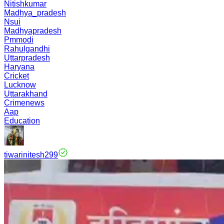
Nitishkumar
Madhya_pradesh
Nsui
Madhyapradesh
Pmmodi
Rahulgandhi
Uttarpradesh
Haryana
Cricket
Lucknow
Uttarakhand
Crimenews
Aap
Education
tiwarinitesh299