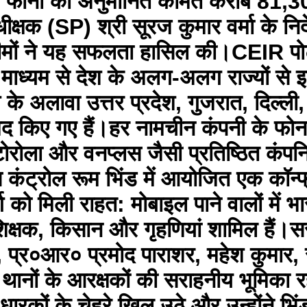
 फोनों की अनुमानित कीमत करीब 81,3
धीक्षक (SP) श्री सूरज कुमार वर्मा के नि
ी टीमों ने यह सफलता हासिल की। ​CEIR 
ाध्यम से देश के अलग-अलग राज्यों से इन 
 के अलावा उत्तर प्रदेश, गुजरात, दिल्ली
द किए गए हैं। ​हर नामचीन कंपनी के फोन
रोला और वनप्लस जैसी प्रतिष्ठित कंपनियो
ंट्रोल रूम भिंड में आयोजित एक कॉन्फ
ग को मिली राहत: मोबाइल पाने वालों में भ
िक्षक, किसान और गृहणियां शामिल हैं। ​सर
्र०आर० प्रमोद पाराशर, महेश कुमार, सत्
 थानों के आरक्षकों की सराहनीय भूमिक
कों के चेहरे खिल उठे और उन्होंने भिं