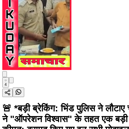
4
🚨 *बड़ी ब्रेकिंग: भिंड पुलिस ने लौटाए
ने "ऑपरेशन विश्वास" के तहत एक बड़ी क