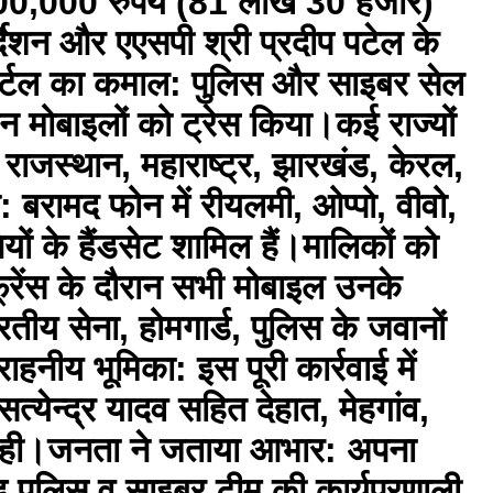
00,000 रुपये (81 लाख 30 हजार)
र्देशन और एएसपी श्री प्रदीप पटेल के
पोर्टल का कमाल: पुलिस और साइबर सेल
मोबाइलों को ट्रेस किया। ​कई राज्यों
, राजस्थान, महाराष्ट्र, झारखंड, केरल,
: बरामद फोन में रीयलमी, ओप्पो, वीवो,
ं के हैंडसेट शामिल हैं। ​मालिकों को
्रेंस के दौरान सभी मोबाइल उनके
ारतीय सेना, होमगार्ड, पुलिस के जवानों
ाहनीय भूमिका: इस पूरी कार्रवाई में
येन्द्र यादव सहित देहात, मेहगांव,
ा रही।​जनता ने जताया आभार: अपना
ड पुलिस व साइबर टीम की कार्यप्रणाली