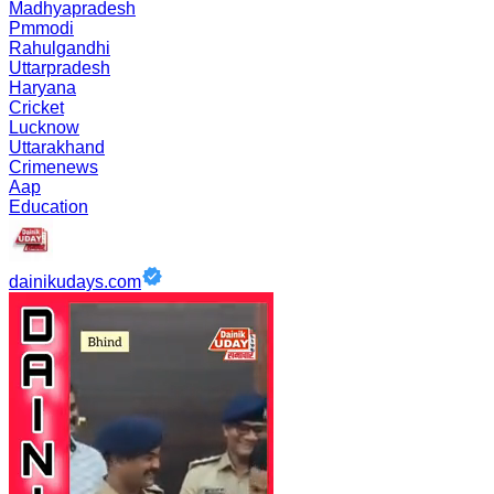
Madhyapradesh
Pmmodi
Rahulgandhi
Uttarpradesh
Haryana
Cricket
Lucknow
Uttarakhand
Crimenews
Aap
Education
dainikudays.com