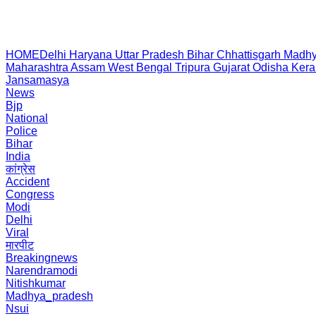
HOME
Delhi
Haryana
Uttar Pradesh
Bihar
Chhattisgarh
Madhy
Maharashtra
Assam
West Bengal
Tripura
Gujarat
Odisha
Kera
Jansamasya
News
Bjp
National
Police
Bihar
India
कांग्रेस
Accident
Congress
Modi
Delhi
Viral
मारपीट
Breakingnews
Narendramodi
Nitishkumar
Madhya_pradesh
Nsui