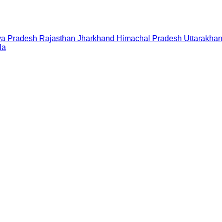
a Pradesh
Rajasthan
Jharkhand
Himachal Pradesh
Uttarakha
la