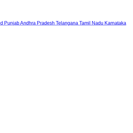
nd
Punjab
Andhra Pradesh
Telangana
Tamil Nadu
Karnataka