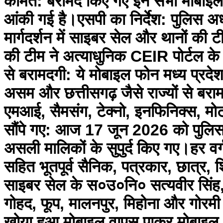
कीमत: बरामद किए गए इन सभी मोबाइल
आंकी गई है। ​एसपी का निर्देश: पुलिस अ
मार्गदर्शन में साइबर सेल और थानों क
की टीम ने अत्याधुनिक CEIR पोर्टल के म
से बरामदगी: ये मोबाइल फोन मध्य प्रदेश
असम और छत्तीसगढ़ जैसे राज्यों से बराम
एमआई, सैमसंग, टेक्नो, इनफिनिक्स, मोटो
सौंपे गए: आज 17 जून 2026 को पुलिस क
असली मालिकों के सुपुर्द किए गए। ​हर वर्
सहित भूतपूर्व सैनिक, पत्रकार, छात्र, श
साइबर सेल के स०उ०नि० सत्यवीर सिंह, प
गोहद, फूप, मालनपुर, मिहोना और गोरमी
खोया हुआ मोबाइल वापस पाकर मोबाइल धार