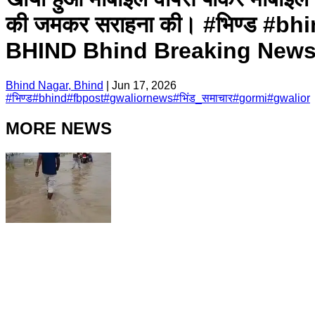
की जमकर सराहना की। #भिण्ड #b
BHIND Bhind Breaking News 
Bhind Nagar, Bhind
|
Jun 17, 2026
#
भिण्ड
#
bhind
#
fbpost
#
gwaliornews
#
भिंड_समाचार
#
gormi
#
gwalior
MORE NEWS