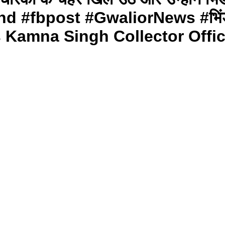
hind #fbpost #GwaliorNews #भि
Kamna Singh Collector Offi