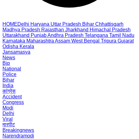
HOME
Delhi
Haryana
Uttar Pradesh
Bihar
Chhattisgarh
Madhya Pradesh
Rajasthan
Jharkhand
Himachal Pradesh
Uttarakhand
Punjab
Andhra Pradesh
Telangana
Tamil Nadu
Karnataka
Maharashtra
Assam
West Bengal
Tripura
Gujarat
Odisha
Kerala
Jansamasya
News
Bjp
National
Police
Bihar
India
कांग्रेस
Accident
Congress
Modi
Delhi
Viral
मारपीट
Breakingnews
Narendramodi