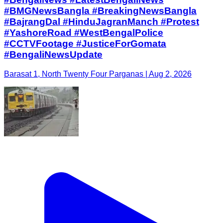
#BMGNewsBangla #BreakingNewsBangla
#BajrangDal #HinduJagranManch #Protest
#YashoreRoad #WestBengalPolice
#CCTVFootage #JusticeForGomata
#BengaliNewsUpdate
Barasat 1, North Twenty Four Parganas | Aug 2, 2026