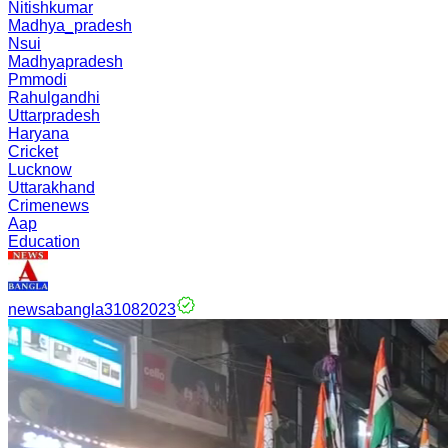
Nitishkumar
Madhya_pradesh
Nsui
Madhyapradesh
Pmmodi
Rahulgandhi
Uttarpradesh
Haryana
Cricket
Lucknow
Uttarakhand
Crimenews
Aap
Education
newsabangla31082023