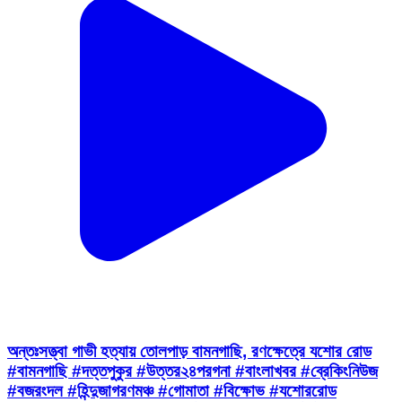
অন্তঃসত্ত্বা গাভী হত্যায় তোলপাড় বামনগাছি, রণক্ষেত্রে যশোর রোড
#বামনগাছি #দত্তপুকুর #উত্তর২৪পরগনা #বাংলাখবর #ব্রেকিংনিউজ
#বজরংদল #হিন্দুজাগরণমঞ্চ #গোমাতা #বিক্ষোভ #যশোররোড