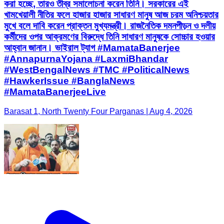
করা হচ্ছে, তারও তীব্র সমালোচনা করেন তিনি। সরকারের এই
খামখেয়ালী নীতির ফলে হাজার হাজার সাধারণ মানুষ আজ চরম অনিশ্চয়তার
মুখে বলে দাবি করেন প্রাক্তন মুখ্যমন্ত্রী। রাজনৈতিক দমনপীড়ন ও দলীয়
কর্মীদের ওপর আক্রমণের বিরুদ্ধে তিনি সাধারণ মানুষকে সোচ্চার হওয়ার
আহ্বান জানান। ভাইরাল ট্যাগ #MamataBanerjee
#AnnapurnaYojana #LaxmiBhandar
#WestBengalNews #TMC #PoliticalNews
#HawkerIssue #BanglaNews
#MamataBanerjeeLive
Barasat 1, North Twenty Four Parganas | Aug 4, 2026