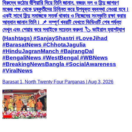
বিরুদ্ধে কঠোর হুঁশিয়ারি দিয়ে তিনি জানান, বজরং দল ও হিন্দু জাগরণ
মঞ্চের পক্ষ থেকে দুষ্কৃতীদের চিহ্নিত করে উপযুক্ত ব্যবস্থা নেওয়া হবে।
একই সাথে হিন্দু সমাজকে সতর্ক থাকার ও নিজেদের সংস্কৃতি রক্ষা করার
আহ্বান জানান তিনি। 📌 সম্পূর্ণ খবরটি দেখতে ভিডিওটি শেষ পর্যন্ত
দেখুন এবং শেয়ার করে সবাইকে সচেতন করুন! 🏷️ ভাইরাল হ্যাশট্যাগ
(Hashtags) #SanjayShastri #LoveJihad
#BarasatNews #ChhotaJagulia
#HinduJagranManch #BajrangDal
#BengaliNews #WestBengal #WBNews
#BreakingNewsBangla #SocialAwareness
#ViralNews
Barasat 1, North Twenty Four Parganas | Aug 3, 2026