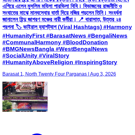
এগিয়ে এলেন মুসলিম মহিলা পারভিলা বিবি। বিভাজনের রাজনীতি ও
সংঘাতের মাঝে মানবসেবার বার্তা দিয়ে নজির গড়লেন তিনি। সংবর্ধনা
জানালেন হিন্দু জাগরণ মঞ্চের নারী কর্মীরা। 📍 বারাসাত, উত্তর ২৪
পরগনা 🏷️ ভাইরাল হ্যাশট্যাগ (Viral Hashtags) #Harmony
#HumanityFirst #BarasatNews #BengaliNews
#CommunalHarmony #BloodDonation
#BMGNewsBangla #WestBengalNews
#SocialUnity #ViralStory
#HumanityAboveReligion #InspiringStory
Barasat 1, North Twenty Four Parganas | Aug 3, 2026