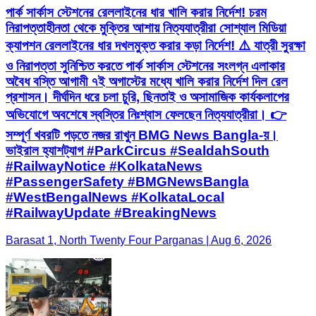
পার্ক সার্কাস স্টেশনের রেললাইনের ধার খালি করার নির্দেশ! চরম
নিরাপত্তাহীনতা থেকে মুক্তির আশায় নিত্যযাত্রীরা সোশ্যাল মিডিয়া
ক্যাপশন রেললাইনের ধার দখলমুক্ত করার কড়া নির্দেশ! ⚠️ যাত্রী সুরক্ষা
ও নিরাপত্তা সুনিশ্চিত করতে পার্ক সার্কাস স্টেশনের সংলগ্ন এলাকার
অবৈধ বস্তি আগামী ৭ই অগাস্টের মধ্যে খালি করার নির্দেশ দিল রেল
প্রশাসন। দীর্ঘদিন ধরে চলা চুরি, ছিনতাই ও অসামাজিক কার্যকলাপের
অভিযোগে অবশেষে স্বস্তির নিঃশ্বাস ফেলছেন নিত্যযাত্রীরা। 👉
সম্পূর্ণ খবরটি পড়তে নজর রাখুন BMG News Bangla-য়।
ভাইরাল হ্যাশট্যাগ #ParkCircus #SealdahSouth
#RailwayNotice #KolkataNews
#PassengerSafety #BMGNewsBangla
#WestBengalNews #KolkataLocal
#RailwayUpdate #BreakingNews
Barasat 1, North Twenty Four Parganas | Aug 6, 2026