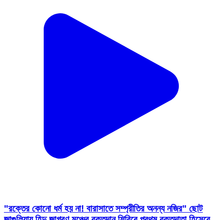
"রক্তের কোনো ধর্ম হয় না! বারাসাতে সম্প্রীতির অনন্য নজির" ছোট
জাগুলিয়ায় হিন্দু জাগরণ মঞ্চের রক্তদান শিবিরে প্রথম রক্তদাতা হিসেবে