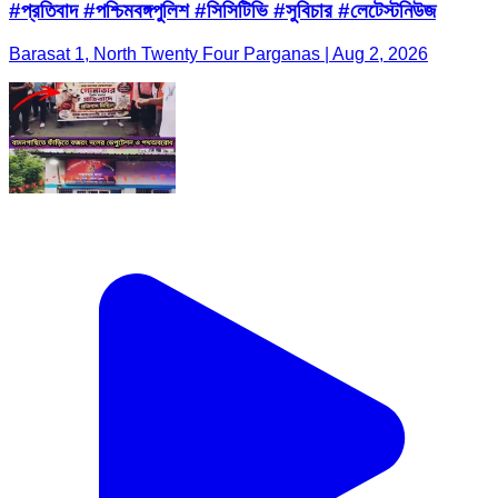
#প্রতিবাদ #পশ্চিমবঙ্গপুলিশ #সিসিটিভি #সুবিচার #লেটেস্টনিউজ
Barasat 1, North Twenty Four Parganas | Aug 2, 2026