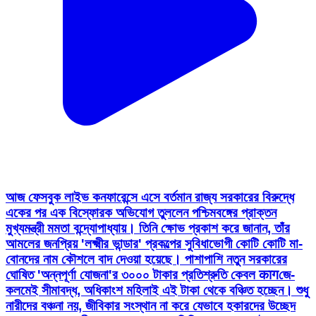
আজ ফেসবুক লাইভ কনফারেন্সে এসে বর্তমান রাজ্য সরকারের বিরুদ্ধে
একের পর এক বিস্ফোরক অভিযোগ তুললেন পশ্চিমবঙ্গের প্রাক্তন
মুখ্যমন্ত্রী মমতা বন্দ্যোপাধ্যায়। তিনি ক্ষোভ প্রকাশ করে জানান, তাঁর
আমলের জনপ্রিয় 'লক্ষ্মীর ভান্ডার' প্রকল্পের সুবিধাভোগী কোটি কোটি মা-
বোনদের নাম কৌশলে বাদ দেওয়া হয়েছে। পাশাপাশি নতুন সরকারের
ঘোষিত 'অন্নপূর্ণা যোজনা'র ৩০০০ টাকার প্রতিশ্রুতি কেবল कागজে-
কলমেই সীমাবদ্ধ, অধিকাংশ মহিলাই এই টাকা থেকে বঞ্চিত হচ্ছেন। শুধু
নারীদের বঞ্চনা নয়, জীবিকার সংস্থান না করে যেভাবে হকারদের উচ্ছেদ