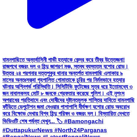
বামনগাছিতে অন্তর্বাসিনী গাভী হত্যাকে কেন্দ্র করে তীব্র উত্তেজনা!
রাজপথে বজরং দল ও হিন্দু জাগরণ মঞ্চ, স্তব্ধ ব্যস্ততম যশোর রোড।
উত্তর ২৪ পরগনার দত্তপুকুর থানার অন্তর্গত বামনগাছি এলাকায় ৯
মাসের অন্তঃসত্ত্বা গৃহপালিত গোমাতাকে চুরির পর নির্মমভাবে হত্যার
ঘটনায় অগ্নিগর্ভ পরিস্থিতি। সিসিটিভি ফুটেজের সূত্র ধরে ইতোমধ্যে ৩
জন নাবালকসহ মোট ৮ জনকে গ্রেফতার করেছে পুলিশ। এই নৃশংস
অপরাধের প্রতিবাদে এবং দোষীদের দৃষ্টান্তমূলক শাস্তির দাবিতে বামনগাছি
ফাঁড়িতে ডেপুটেশন জমা দেওয়ার পাশাপাশি দীর্ঘক্ষণ যশোর রোড অবরোধ
করে বিক্ষোভ দেখায় বিশ্ব হিন্দু পরিষদ ও বজরং দল। বিস্তারিত দেখতে
ভিডিওটি শেষ পর্যন্ত দেখুন... 🏷️ #Bamongachi
#DuttapukurNews #North24Parganas
#BengalNews #LatestBengaliNews