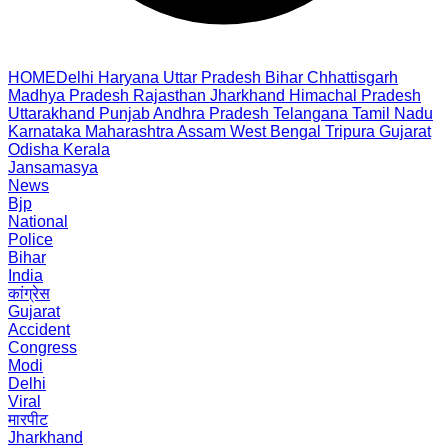
HOME
Delhi
Haryana
Uttar Pradesh
Bihar
Chhattisgarh
Madhya Pradesh
Rajasthan
Jharkhand
Himachal Pradesh
Uttarakhand
Punjab
Andhra Pradesh
Telangana
Tamil Nadu
Karnataka
Maharashtra
Assam
West Bengal
Tripura
Gujarat
Odisha
Kerala
Jansamasya
News
Bjp
National
Police
Bihar
India
कांग्रेस
Gujarat
Accident
Congress
Modi
Delhi
Viral
मारपीट
Jharkhand