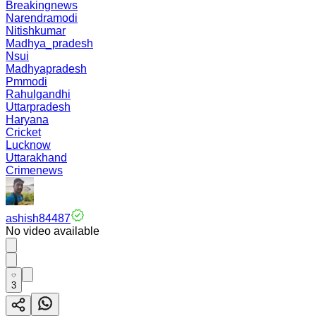
Breakingnews
Narendramodi
Nitishkumar
Madhya_pradesh
Nsui
Madhyapradesh
Pmmodi
Rahulgandhi
Uttarpradesh
Haryana
Cricket
Lucknow
Uttarakhand
Crimenews
ashish84487
No video available
3