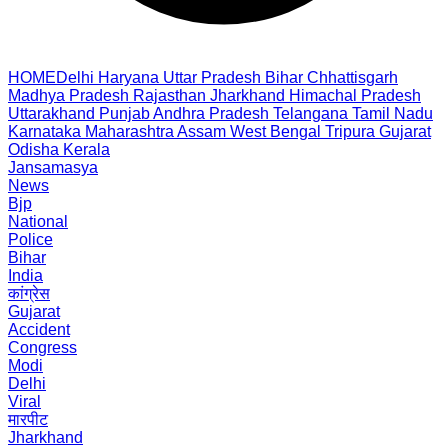
HOME
Delhi
Haryana
Uttar Pradesh
Bihar
Chhattisgarh
Madhya Pradesh
Rajasthan
Jharkhand
Himachal Pradesh
Uttarakhand
Punjab
Andhra Pradesh
Telangana
Tamil Nadu
Karnataka
Maharashtra
Assam
West Bengal
Tripura
Gujarat
Odisha
Kerala
Jansamasya
News
Bjp
National
Police
Bihar
India
कांग्रेस
Gujarat
Accident
Congress
Modi
Delhi
Viral
मारपीट
Jharkhand