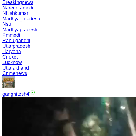
Breakingnews
Narendramodi
Nitishkumar
Madhya_pradesh
Nsui
Madhyapradesh
Pmmodi
Rahulgandhi
Uttarpradesh
Haryana
Cricket
Lucknow
Uttarakhand
Crimenews
gangnitesh4