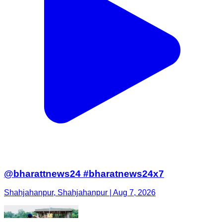
@bharattnews24 #bharatnews24x7
Shahjahanpur, Shahjahanpur | Aug 7, 2026