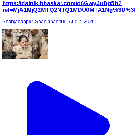
https://dainik.bhaskar.com/d6GwyJuDp5b?
ref=MjA1MjQ2MTQ2NTQ1MDU0MTA1Ng%3D%3
Shahjahanpur, Shahjahanpur | Aug 7, 2026