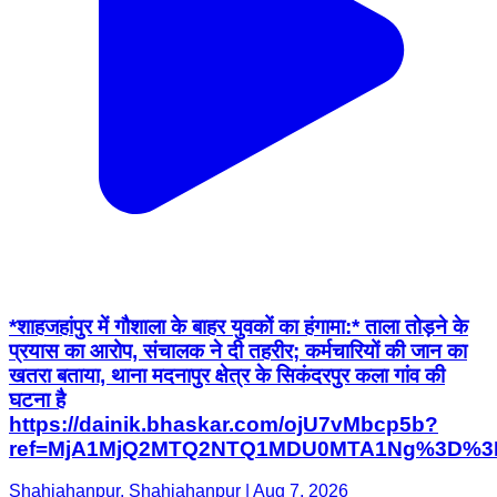
*शाहजहांपुर में गौशाला के बाहर युवकों का हंगामा:* ताला तोड़ने के
प्रयास का आरोप, संचालक ने दी तहरीर; कर्मचारियों की जान का
खतरा बताया, थाना मदनापुर क्षेत्र के सिकंदरपुर कला गांव की
घटना है
https://dainik.bhaskar.com/ojU7vMbcp5b?
ref=MjA1MjQ2MTQ2NTQ1MDU0MTA1Ng%3D%3
Shahjahanpur, Shahjahanpur | Aug 7, 2026