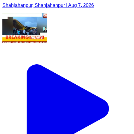
Shahjahanpur, Shahjahanpur | Aug 7, 2026