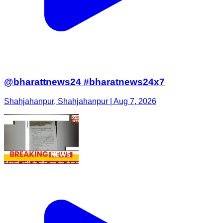
@bharattnews24 #bharatnews24x7
Shahjahanpur, Shahjahanpur | Aug 7, 2026