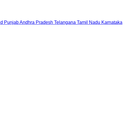
nd
Punjab
Andhra Pradesh
Telangana
Tamil Nadu
Karnataka