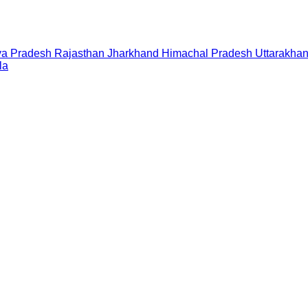
a Pradesh
Rajasthan
Jharkhand
Himachal Pradesh
Uttarakha
la