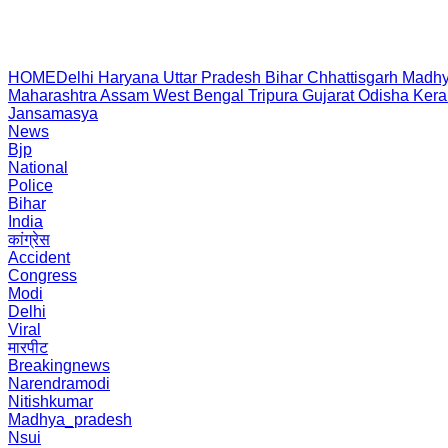
HOME
Delhi
Haryana
Uttar Pradesh
Bihar
Chhattisgarh
Madhy
Maharashtra
Assam
West Bengal
Tripura
Gujarat
Odisha
Kera
Jansamasya
News
Bjp
National
Police
Bihar
India
कांग्रेस
Accident
Congress
Modi
Delhi
Viral
मारपीट
Breakingnews
Narendramodi
Nitishkumar
Madhya_pradesh
Nsui