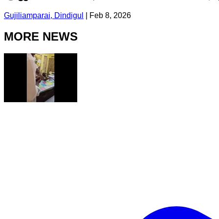
Gujiliamparai, Dindigul
|
Feb 8, 2026
MORE NEWS