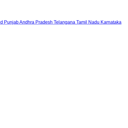
nd
Punjab
Andhra Pradesh
Telangana
Tamil Nadu
Karnataka