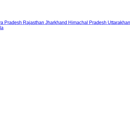
a Pradesh
Rajasthan
Jharkhand
Himachal Pradesh
Uttarakha
la