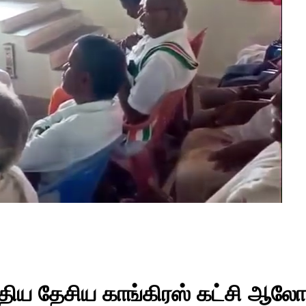
்திய தேசிய காங்கிரஸ் கட்சி ஆல