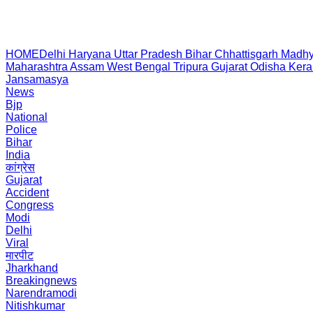
HOME
Delhi
Haryana
Uttar Pradesh
Bihar
Chhattisgarh
Madhy
Maharashtra
Assam
West Bengal
Tripura
Gujarat
Odisha
Kera
Jansamasya
News
Bjp
National
Police
Bihar
India
कांग्रेस
Gujarat
Accident
Congress
Modi
Delhi
Viral
मारपीट
Jharkhand
Breakingnews
Narendramodi
Nitishkumar