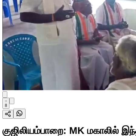
8
குஜிலியம்பாறை: MK மகாலில் இந