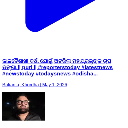
କାଳବୈଶାଖୀ ବର୍ଷା ଯୋଗୁଁ ଅଟକିଲା ମହାପ୍ରଭୁଙ୍କ ଚାପ
ଡଙ୍ଗା || puri || #reporterstoday #latestnews
#newstoday #todaysnews #odisha...
Balianta, Khordha | May 1, 2026