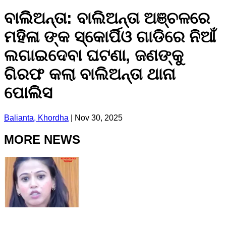
ବାଲିିଅନ୍ତା: ବାଲିଅନ୍ତା ଅଞ୍ଚଳରେ
ମହିଳା ଙ୍କ ସ୍କୋର୍ପିଓ ଗାଡିରେ ନିଆଁ
ଲଗାଇଦେବା ଘଟଣା, ଜଣଙ୍କୁ
ଗିରଫ କଲା ବାଲିଅନ୍ତା ଥାନା
ପୋଲିସ
Balianta, Khordha
|
Nov 30, 2025
MORE NEWS