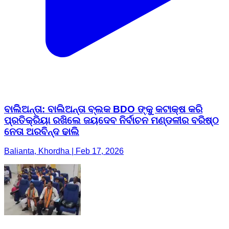
ବାଲିିଅନ୍ତା: ବାଲିଅନ୍ତା ବ୍ଲକ BDO ଙ୍କୁ କଟାକ୍ଷ କରି
ପ୍ରତିକ୍ରିୟା ରଖିଲେ ଜୟଦେବ ନିର୍ବାଚନ ମଣ୍ଡଳୀର ବରିଷ୍ଠ
ନେତା ଅରବିନ୍ଦ ଢାଲି
Balianta, Khordha | Feb 17, 2026