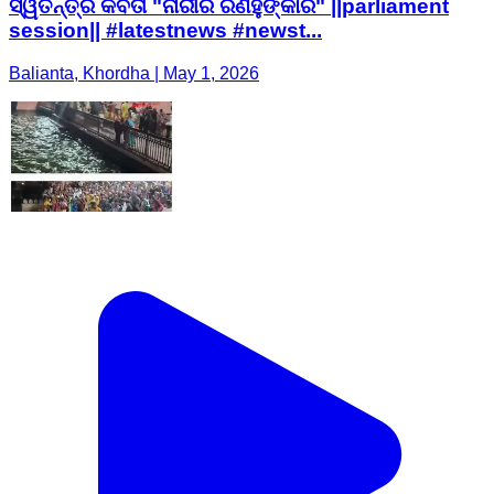
ସ୍ୱତନ୍ତ୍ର କବିତା "ନାରୀର ରଣହୁଙ୍କାର" ||parliament
session|| #latestnews #newst...
Balianta, Khordha | May 1, 2026