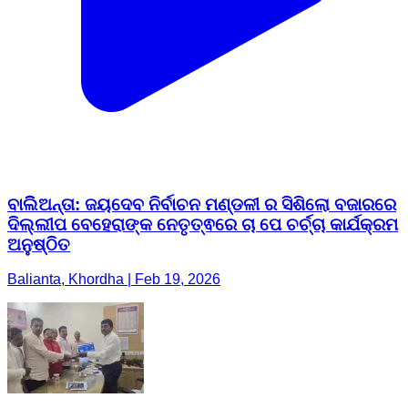
ବାଲିିଅନ୍ତା: ଜୟଦେବ ନିର୍ବାଚନ ମଣ୍ଡଳୀ ର ସିଶିଲୋ ବଜାରରେ
ଦିଲ୍ଲୀପ ବେହେରାଙ୍କ ନେତୃତ୍ଵରେ ଚା ପେ ଚର୍ଚ୍ଚା କାର୍ଯକ୍ରମ
ଅନୁଷ୍ଠିତ
Balianta, Khordha | Feb 19, 2026