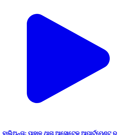
ବାଲିିଅନ୍ତା: ପାହାଳ ଥାନା ଆସୋଟେକ ଆପାର୍ଟମେଣ୍ଟ ରୁ