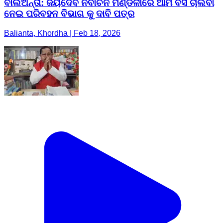
ବାଲିିଅନ୍ତା: ଜୟଦେବ ନିର୍ବାଚନ ମଣ୍ଡଳୀରେ ଆମ ବସ ଚାଲିବା
ନେଇ ପରିବହନ ବିଭାଗ କୁ ଦାବି ପତ୍ର
Balianta, Khordha | Feb 18, 2026