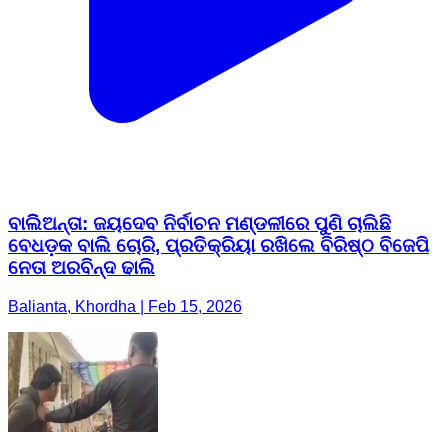
ବାଲିିଅନ୍ତା: ଜୟଦେବ ନିର୍ବାଚନ ମଣ୍ଡଳୀରେ ପୁଣି ଚାଲିଛି
ବେଧଡ଼କ ବାଲି ଚୋରି, ପ୍ରତିକ୍ରିୟା ରଖିଲେ ବିରିଷ୍ଠ ବିଜେପି
ନେତା ଅରବିନ୍ଦ ଢାଲି
Balianta, Khordha | Feb 15, 2026