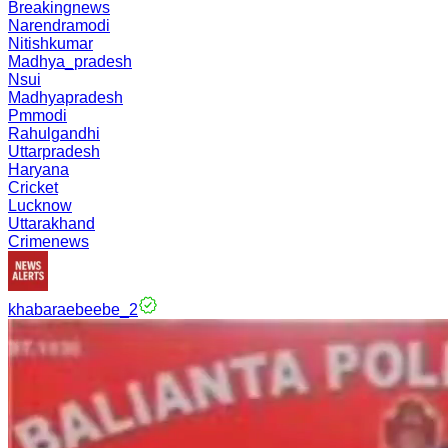
Breakingnews
Narendramodi
Nitishkumar
Madhya_pradesh
Nsui
Madhyapradesh
Pmmodi
Rahulgandhi
Uttarpradesh
Haryana
Cricket
Lucknow
Uttarakhand
Crimenews
khabaraebeebe_2