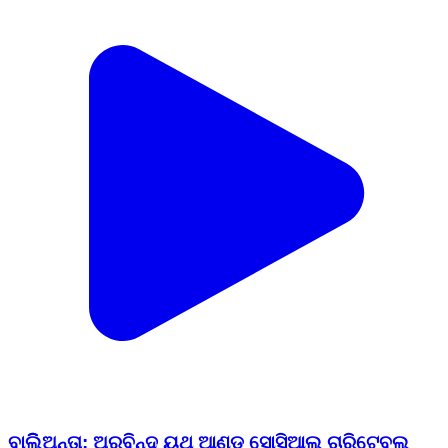
ବାଲିିଅନ୍ତା: ଅରବିନ୍ଦ ୟୁଥ୍ ଆଣ୍ଡ ସୋସିଆଲ ଚାରିଟେବୁଲ