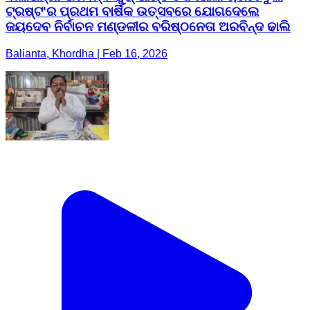
ଟ୍ରଷ୍ଟ'ର ପ୍ରଥମ ବାର୍ଷିକ ଉତ୍ସବରେ ଯୋଗଦେଲେ
ଜୟଦେବ ନିର୍ବାଚନ ମଣ୍ଡଳୀର ବରିଷ୍ଠନେତା ଅରବିନ୍ଦ ଢାଲି
Balianta, Khordha | Feb 16, 2026