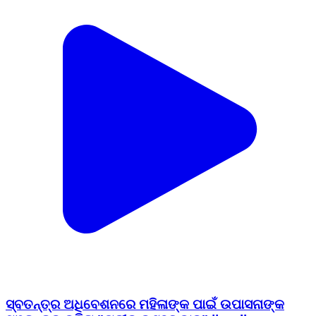
ସ୍ବତନ୍ତ୍ର ଅଧିବେଶନରେ ମହିଳାଙ୍କ ପାଇଁ ଉପାସନାଙ୍କ