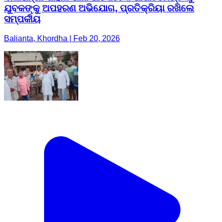
ଯୁବକଙ୍କୁ ଅପହରଣ ଅଭିଯୋଗ, ପ୍ରତିକ୍ରିୟା ରଖିଲେ
ସମ୍ପର୍କୀୟ
Balianta, Khordha | Feb 20, 2026