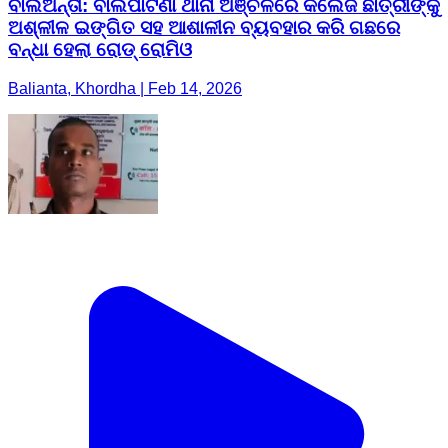
ବାଲିିଅନ୍ତା: ବାଲିପାଟଣା ଥାନା ଅଞ୍ଚଳରେ କଲେଜ ଛାତ୍ରୀଙ୍କୁ
ଅଶ୍ଳୀଳ ଇଙ୍ଗିତ ସହ ଆଶାଳୀନ ବ୍ୟବହାର କରି ଗଛରେ
ବନ୍ଧା ହେଲା ରୋଡ୍ ରୋମିଓ
Balianta, Khordha | Feb 14, 2026