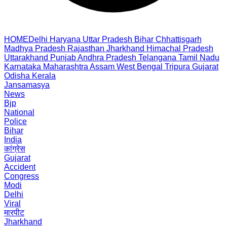
HOME
Delhi
Haryana
Uttar Pradesh
Bihar
Chhattisgarh
Madhya Pradesh
Rajasthan
Jharkhand
Himachal Pradesh
Uttarakhand
Punjab
Andhra Pradesh
Telangana
Tamil Nadu
Karnataka
Maharashtra
Assam
West Bengal
Tripura
Gujarat
Odisha
Kerala
Jansamasya
News
Bjp
National
Police
Bihar
India
कांग्रेस
Gujarat
Accident
Congress
Modi
Delhi
Viral
मारपीट
Jharkhand