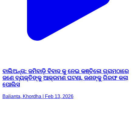
ବାଲିିଅନ୍ତା: ଜମିବାଡ଼ି ବିବାଦ କୁ ନେଇ କଞ୍ଚିଲୋ ଗ୍ରାମଠାରେ
ଜଣେ ବ୍ୟକ୍ତିଙ୍କୁ ଆକ୍ରମଣ ଘଟଣା, ଜଣଙ୍କୁ ଗିରଫ କଲା
ପୋଲିସ
Balianta, Khordha | Feb 13, 2026