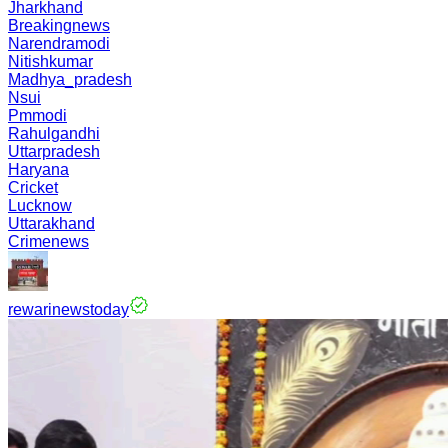
Jharkhand
Breakingnews
Narendramodi
Nitishkumar
Madhya_pradesh
Nsui
Pmmodi
Rahulgandhi
Uttarpradesh
Haryana
Cricket
Lucknow
Uttarakhand
Crimenews
rewarinewstoday