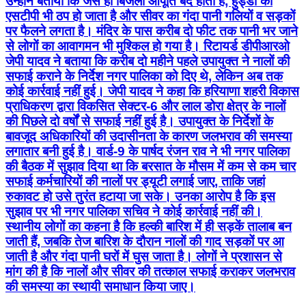
उन्होंने बताया कि जैसे ही बिजली आपूर्ति बंद होती है, हुड्डा का
एसटीपी भी ठप हो जाता है और सीवर का गंदा पानी गलियों व सड़कों
पर फैलने लगता है। मंदिर के पास करीब दो फीट तक पानी भर जाने
से लोगों का आवागमन भी मुश्किल हो गया है। रिटायर्ड डीपीआरओ
जेपी यादव ने बताया कि करीब दो महीने पहले उपायुक्त ने नालों की
सफाई कराने के निर्देश नगर पालिका को दिए थे, लेकिन अब तक
कोई कार्रवाई नहीं हुई। जेपी यादव ने कहा कि हरियाणा शहरी विकास
प्राधिकरण द्वारा विकसित सेक्टर-6 और लाल डोरा क्षेत्र के नालों
की पिछले दो वर्षों से सफाई नहीं हुई है। उपायुक्त के निर्देशों के
बावजूद अधिकारियों की उदासीनता के कारण जलभराव की समस्या
लगातार बनी हुई है। वार्ड-9 के पार्षद रंजन राव ने भी नगर पालिका
की बैठक में सुझाव दिया था कि बरसात के मौसम में कम से कम चार
सफाई कर्मचारियों की नालों पर ड्यूटी लगाई जाए, ताकि जहां
रुकावट हो उसे तुरंत हटाया जा सके। उनका आरोप है कि इस
सुझाव पर भी नगर पालिका सचिव ने कोई कार्रवाई नहीं की।
स्थानीय लोगों का कहना है कि हल्की बारिश में ही सड़कें तालाब बन
जाती हैं, जबकि तेज बारिश के दौरान नालों की गाद सड़कों पर आ
जाती है और गंदा पानी घरों में घुस जाता है। लोगों ने प्रशासन से
मांग की है कि नालों और सीवर की तत्काल सफाई कराकर जलभराव
की समस्या का स्थायी समाधान किया जाए।