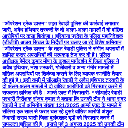
"ऑपरेशन ट्रेक डाउन" तहत रेवाड़ी पुलिस की कार्रवाई लगातार
जारी, अवैध हथियार तस्करी के दो अलग-अलग मामलों में दो वांछित
आरोपियों पर कसा शिकंजा। हरियाणा प्रदेश के पुलिस महानिदेशक
(डीजीपी) अजय सिंघल के निर्देशों पर चलाए जा रहे विशेष अभियान
"ऑपरेशन ट्रैक डाउन" के तहत रेवाड़ी पुलिस ने संगीन अपराधों में
शामिल फरार अपराधियों की धरपकड़ तेज कर दी है। पुलिस
अधीक्षक हेमेंद्र कुमार मीणा के कुशल मार्गदर्शन में जिला पुलिस ने
अवैध हथियार, नशा तस्करी, गोलीबारी व अन्य गंभीर मामलों में
वांछित अपराधियों पर शिकंजा कसने के लिए व्यापक रणनीति तैयार
की हुई है। इसी कड़ी में सीआईए रेवाड़ी ने अवैध हथियार तस्करी के
दो अलग-अलग मामलों में दो वांछित आरोपियों को गिरफ्तार करने में
सफलता हासिल की है। आर्म्स एक्ट में गिरफ्तारी- * सीआईए रेवाड़ी
प्रभारी निरीक्षक संजय कुमार ने बताया कि उनकी टीम ने थाना सदर
रेवाड़ी में दर्ज अभियोग संख्या 121/2025 आर्म्स एक्ट के मामले में
संलिप्त एक साल से फरार चल रहे दुसरे वांछित आरोपी अंशुल
निवासी सराय घासी जिला बुलंदशहर यूपी को गिरफ्तार करने में
सफलता हासिल की है। इससे पूर्व 3 अगस्त 2025 को उनकी टीम