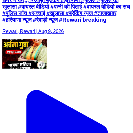
शेयर न करें,,, #रेवाड़ी ब्रेकिंग #हरियाणा #पुलिस #पुलिस का
खुलासा #वायरल वीडियो #पत्नी की पिटाई #वायरल वीडियो का सच
#पुलिस जांच #सच्चाई #खुलासा #ब्रेकिंग न्यूज #ताजाखबर
#हरियाणा न्यूज #रेवाड़ी न्यूज #Rewari breaking
Rewari, Rewari | Aug 9, 2026