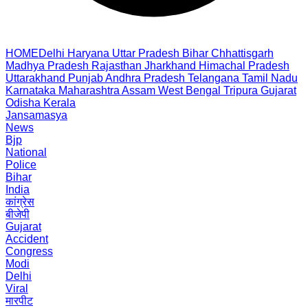
HOME
Delhi
Haryana
Uttar Pradesh
Bihar
Chhattisgarh
Madhya Pradesh
Rajasthan
Jharkhand
Himachal Pradesh
Uttarakhand
Punjab
Andhra Pradesh
Telangana
Tamil Nadu
Karnataka
Maharashtra
Assam
West Bengal
Tripura
Gujarat
Odisha
Kerala
Jansamasya
News
Bjp
National
Police
Bihar
India
कांग्रेस
बीजेपी
Gujarat
Accident
Congress
Modi
Delhi
Viral
मारपीट