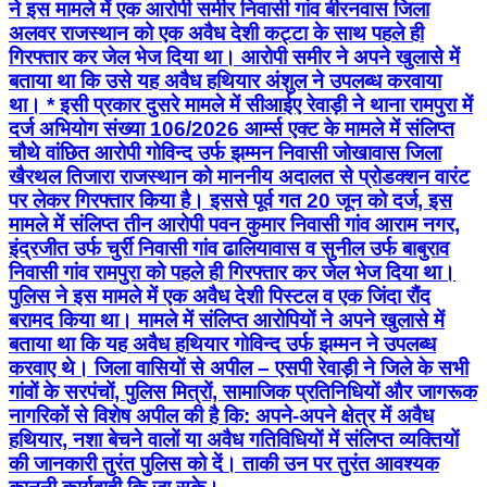
ने इस मामले में एक आरोपी समीर निवासी गांव बीरनवास जिला
अलवर राजस्थान को एक अवैध देशी कट्टा के साथ पहले ही
गिरफ्तार कर जेल भेज दिया था। आरोपी समीर ने अपने खुलासे में
बताया था कि उसे यह अवैध हथियार अंशुल ने उपलब्ध करवाया
था। * इसी प्रकार दुसरे मामले में सीआईए रेवाड़ी ने थाना रामपुरा में
दर्ज अभियोग संख्या 106/2026 आर्म्स एक्ट के मामले में संलिप्त
चौथे वांछित आरोपी गोविन्द उर्फ झम्मन निवासी जोखावास जिला
खैरथल तिजारा राजस्थान को माननीय अदालत से प्रोडक्शन वारंट
पर लेकर गिरफ्तार किया है। इससे पूर्व गत 20 जून को दर्ज, इस
मामले में संलिप्त तीन आरोपी पवन कुमार निवासी गांव आराम नगर,
इंद्रजीत उर्फ चुर्री निवासी गांव ढालियावास व सुनील उर्फ बाबुराव
निवासी गांव रामपुरा को पहले ही गिरफ्तार कर जेल भेज दिया था।
पुलिस ने इस मामले में एक अवैध देशी पिस्टल व एक जिंदा रौंद
बरामद किया था। मामले में संलिप्त आरोपियों ने अपने खुलासे में
बताया था कि यह अवैध हथियार गोविन्द उर्फ झम्मन ने उपलब्ध
करवाए थे। जिला वासियों से अपील – एसपी रेवाड़ी ने जिले के सभी
गांवों के सरपंचों, पुलिस मित्रों, सामाजिक प्रतिनिधियों और जागरूक
नागरिकों से विशेष अपील की है कि: अपने-अपने क्षेत्र में अवैध
हथियार, नशा बेचने वालों या अवैध गतिविधियों में संलिप्त व्यक्तियों
की जानकारी तुरंत पुलिस को दें। ताकी उन पर तुरंत आवश्यक