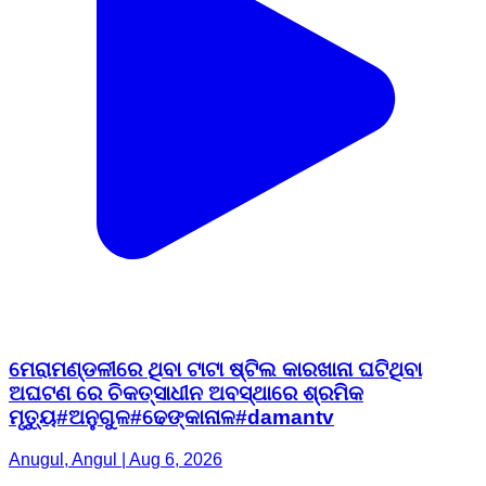
ମେରାମଣ୍ଡଳୀରେ ଥିବା ଟାଟା ଷ୍ଟିଲ କାରଖାନା ଘଟିଥିବା
ଅଘଟଣ ରେ ଚିକତ୍ସାଧୀନ ଅବସ୍ଥାରେ ଶ୍ରମିକ
ମୃତ୍ୟୁ#ଅନୁଗୁଳ#ଢେଙ୍କାନାଳ#damantv
Anugul, Angul | Aug 6, 2026