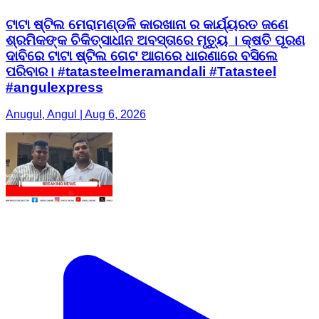
ଟାଟା ଷ୍ଟିଲ ମେରାମଣ୍ଡଳି କାରଖାନା ର କାର୍ଯ୍ୟରତ ଜଣେ
ଶ୍ରମିକଙ୍କ ଚିକିତ୍ସାଧୀନ ଅବସ୍ତାରେ ମୃତ୍ୟୁ । କ୍ଷତି ପୂରଣ
ଦାବିରେ ଟାଟା ଷ୍ଟିଲ ଗେଟ ଆଗରେ ଧାରଣାରେ ବସିଲେ
ପରିବାର। #tatasteelmeramandali #Tatasteel
#angulexpress
Anugul, Angul | Aug 6, 2026