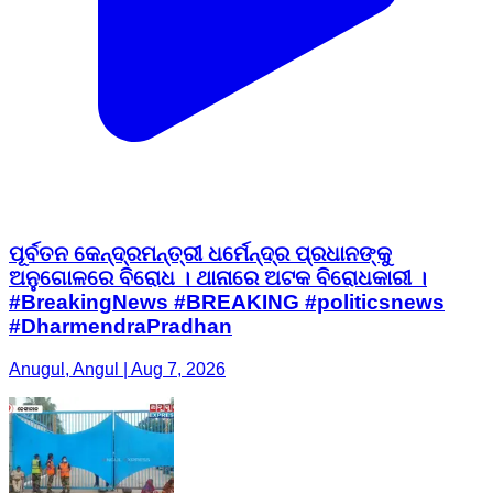
ପୂର୍ବତନ କେନ୍ଦ୍ରମନ୍ତ୍ରୀ ଧର୍ମେନ୍ଦ୍ର ପ୍ରଧାନଙ୍କୁ
ଅନୁଗୋଳରେ ବିରୋଧ । ଥାନାରେ ଅଟକ ବିରୋଧକାରୀ ।
#BreakingNews #BREAKING #politicsnews
#DharmendraPradhan
Anugul, Angul | Aug 7, 2026