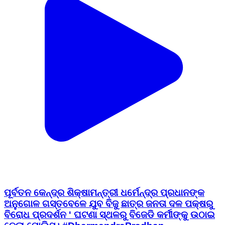
ପୂର୍ବତନ କେନ୍ଦ୍ର ଶିକ୍ଷାମନ୍ତ୍ରୀ ଧର୍ମେନ୍ଦ୍ର ପ୍ରଧାନଙ୍କ
ଅନୁଗୋଳ ଗସ୍ତବେଳେ ଯୁବ ବିଜୁ ଛାତ୍ର ଜନତା ଦଳ ପକ୍ଷରୁ
ବିରୋଧ ପ୍ରଦର୍ଶନ ' ଘଟଣା ସ୍ଥଳରୁ ବିଜେଡି କର୍ମୀଙ୍କୁ ଉଠାଇ