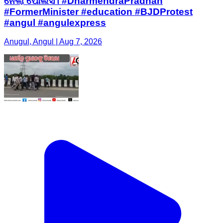
ନେଲା ପୋଲିସ। #DharmendraPradhan
#FormerMinister #education #BJDProtest
#angul #angulexpress
Anugul, Angul | Aug 7, 2026