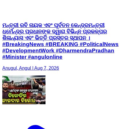
ମନ୍ତ୍ରୀ ରବି ନାୟକ ଏବଂ ପୂର୍ବତନ କେନ୍ଦ୍ରମନ୍ତ୍ରୀ
ଧର୍ମେନ୍ଦ୍ର ପ୍ରଧାନଙ୍କ ଦ୍ୱାରା ବିଭିନ୍ନ ପ୍ରକଳ୍ପର
ଶିଳାନ୍ୟାସ ଏବଂ ଭିତ୍ତି ପ୍ରସ୍ତର ସ୍ଥାପନ ।
#BreakingNews #BREAKING #PoliticalNews
#DevelopmentWork #DharmendraPradhan
#Minister #angulonline
Anugul, Angul | Aug 7, 2026