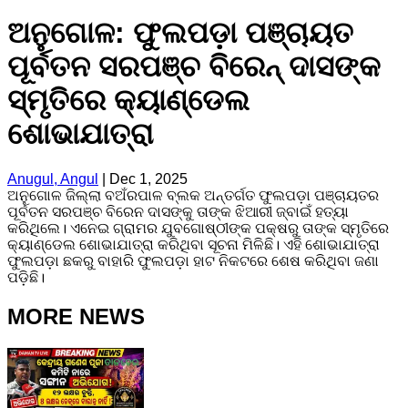
ଅନୁଗୋଳ: ଫୁଲପଡ଼ା ପଞ୍ଚାୟତ
ପୂର୍ବତନ ସରପଞ୍ଚ ବିରେନ୍ ଦାସଙ୍କ
ସ୍ମୃତିରେ କ୍ୟାଣ୍ଡେଲ
ଶୋଭାଯାତ୍ରା
Anugul, Angul
|
Dec 1, 2025
ଅନୁଗୋଳ ଜିଲ୍ଲା ବଅଁରପାଳ ବ୍ଲକ ଅନ୍ତର୍ଗତ ଫୁଲପଡ଼ା ପଞ୍ଚାୟତର
ପୂର୍ବତନ ସରପଞ୍ଚ ବିରେନ ଦାସଙ୍କୁ ତାଙ୍କ ଝିଆରୀ ଜ୍ବାଇଁ ହତ୍ୟା
କରିଥିଲେ। ଏନେଇ ଗ୍ରାମର ଯୁବଗୋଷ୍ଠୀଙ୍କ ପକ୍ଷରୁ ତାଙ୍କ ସ୍ମୃତିରେ
କ୍ୟାଣ୍ଡେଲ ଶୋଭାଯାତ୍ରା କରିଥିବା ସୂଚନା ମିଳିଛି। ଏହି ଶୋଭାଯାତ୍ରା
ଫୁଲପଡ଼ା ଛକରୁ ବାହାରି ଫୁଲପଡ଼ା ହାଟ ନିକଟରେ ଶେଷ କରିଥିବା ଜଣା
ପଡ଼ିଛି।
MORE NEWS