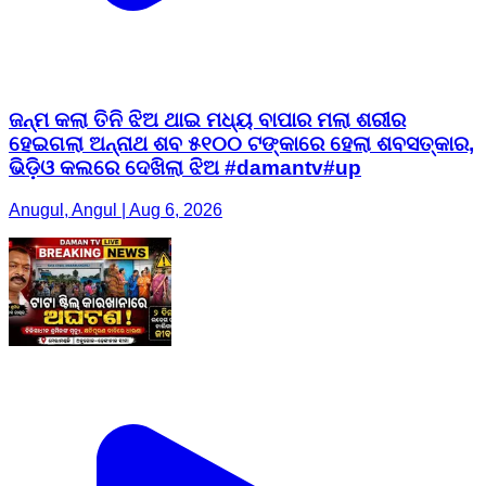
ଜନ୍ମ କଲା ତିନି ଝିଅ ଥାଇ ମଧ୍ୟ ବାପାର ମଲା ଶରୀର
ହେଇଗଲା ଅନ୍ନାଥ ଶବ ୫୧୦୦ ଟଙ୍କାରେ ହେଲା ଶବସତ୍କାର,
ଭିଡ଼ିଓ କଲରେ ଦେଖିଲା ଝିଅ #damantv#up
Anugul, Angul | Aug 6, 2026