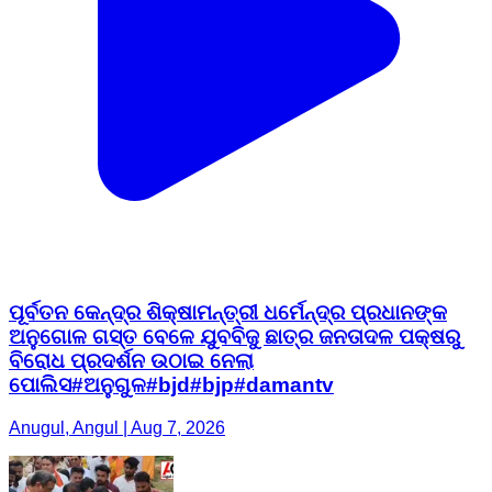
ପୂର୍ବତନ କେନ୍ଦ୍ର ଶିକ୍ଷାମନ୍ତ୍ରୀ ଧର୍ମେନ୍ଦ୍ର ପ୍ରଧାନଙ୍କ
ଅନୁଗୋଳ ଗସ୍ତ ବେଳେ ଯୁବବିଜୁ ଛାତ୍ର ଜନତାଦଳ ପକ୍ଷରୁ
ବିରୋଧ ପ୍ରଦର୍ଶନ ଉଠାଇ ନେଲା
ପୋଲିସ#ଅନୁଗୁଳ#bjd#bjp#damantv
Anugul, Angul | Aug 7, 2026