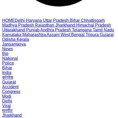
HOME
Delhi
Haryana
Uttar Pradesh
Bihar
Chhattisgarh
Madhya Pradesh
Rajasthan
Jharkhand
Himachal Pradesh
Uttarakhand
Punjab
Andhra Pradesh
Telangana
Tamil Nadu
Karnataka
Maharashtra
Assam
West Bengal
Tripura
Gujarat
Odisha
Kerala
Jansamasya
News
Bjp
National
Police
Bihar
India
कांग्रेस
Gujarat
Accident
Congress
Modi
Delhi
Viral
मारपीट
Jharkhand