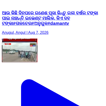
ଆଉ କିଛି ଦିନପରେ ଗଣେଶ ପୂଜା କିନ୍ତୁ ଗଲା ବର୍ଷର ଟଙ୍କା
ପାଇ ନାହାନ୍ତି ଇଭେଣ୍ଟ ମାଲିକ, କିଏ ଦବ
ଟଙ୍କା#ତାଳଚେର#ଅନୁଗୁଳ#damantv
Anugul, Angul | Aug 7, 2026