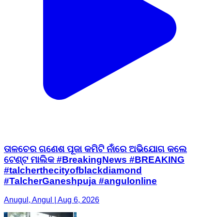
ତାଳଚେର ଗଣେଶ ପୂଜା କମିଟି ନାଁରେ ଅଭିଯୋଗ କଲେ
ଟେଣ୍ଟ ମାଲିକ #BreakingNews #BREAKING
#talcherthecityofblackdiamond
#TalcherGaneshpuja #angulonline
Anugul, Angul | Aug 6, 2026