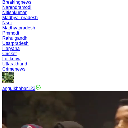
Breakingnews
Narendramodi
Nitishkumar
Madhya_pradesh
Nsui
Madhyapradesh
Pmmodi
Rahulgandhi
Uttarpradesh
Haryana
Cricket
Lucknow
Uttarakhand
Crimenews
angulkhabar123