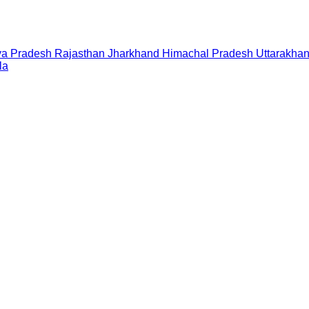
a Pradesh
Rajasthan
Jharkhand
Himachal Pradesh
Uttarakha
la