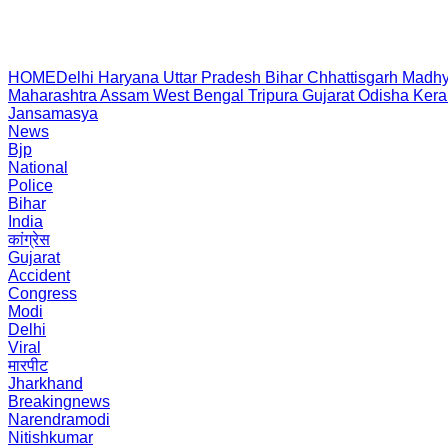
HOME
Delhi
Haryana
Uttar Pradesh
Bihar
Chhattisgarh
Madhy
Maharashtra
Assam
West Bengal
Tripura
Gujarat
Odisha
Kera
Jansamasya
News
Bjp
National
Police
Bihar
India
कांग्रेस
Gujarat
Accident
Congress
Modi
Delhi
Viral
मारपीट
Jharkhand
Breakingnews
Narendramodi
Nitishkumar