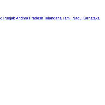
nd
Punjab
Andhra Pradesh
Telangana
Tamil Nadu
Karnataka