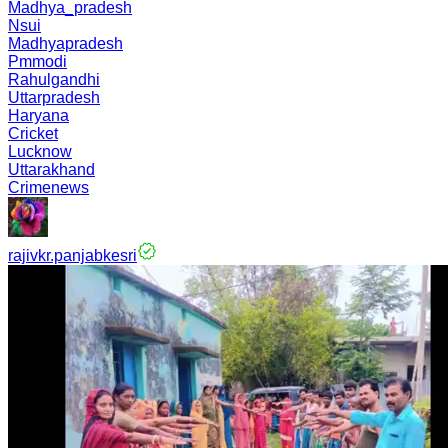
Madhya_pradesh
Nsui
Madhyapradesh
Pmmodi
Rahulgandhi
Uttarpradesh
Haryana
Cricket
Lucknow
Uttarakhand
Crimenews
rajivkr.panjabkesri