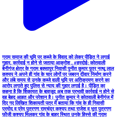
ग्राम समाज की भूमि पर कब्जे के विवाद को लेकर पीड़ित ने लगाई
गुहार, कार्रवाई न होने से जताया आक्रोश . #हरदोई: कोतवाली
बेनीगंज क्षेत्र के ग्राम बक्सापुर निवासी पुनीत कुमार पुत्र नत्थू लाल
कश्यप ने अपने ही गांव के चार लोगों पर जबरन दीवार निर्माण करने
और लंबे समय से उनके कब्जे वाली भूमि पर अतिक्रमण करने का
आरोप लगाते हुए पुलिस से न्याय की गुहार लगाई है। पीड़ित का
कहना है कि शिकायत के बावजूद अब तक प्रभावी कार्रवाई न होने से
वह बेहद आहत और परेशान है। पुनीत कुमार ने कोतवाली बेनीगंज में
दिए गए लिखित शिकायती पत्र में बताया कि गांव के ही निवासी
प्रमोद व प्रेम पुत्रगण रामचंद्र कश्यप तथा राजेश व भूरा पुत्रगण
फौजी कश्यप मिलकर गांव के बाहर स्थित उनके हिस्से की ग्राम
समाज की भूमि पर कब्जा करने का प्रयास कर रहे हैं। उनका कहना
है कि उक्त भूमि पर उनकी दीवारें पहले से बनी हुई हैं और करीब 40
वर्षों से लगातार उनका कब्जा चला आ रहा है। पीड़ित के अनुसार,
विपक्षीगण उनकी भूमि पर कूड़ा और गोबर डालकर जबरन अपनी
दीवार का निर्माण कर रहे हैं। जब उन्होंने इसका विरोध किया तो