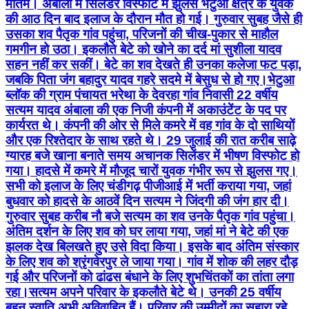
मातम। अंबाला में सिलेंडर विस्फोट में झुलसे भेटुआ क्षेत्र के युवक
की आठ दिन बाद इलाज के दौरान मौत हो गई। गुरुवार सुबह जैसे ही
उसका शव पैतृक गांव पहुंचा, परिजनों की चीख-पुकार से माहौल
गमगीन हो उठा। इकलौते बेटे को खोने का दर्द मां सुशीला यादव
सहन नहीं कर सकीं। बेटे का शव देखते ही उनका कलेजा फट पड़ा,
जबकि पिता जंग बहादुर यादव गहरे सदमे में बेसुध से हो गए।भेटुआ
ब्लॉक की ग्राम पंचायत भरेथा के देवरहा गांव निवासी 22 वर्षीय
सत्यम यादव अंबाला की एक निजी कंपनी में अकाउंटेंट के पद पर
कार्यरत थे। कंपनी की ओर से मिले कमरे में वह गांव के दो साथियों
और एक रिश्तेदार के साथ रहते थे। 29 जुलाई की रात करीब साढ़े
ग्यारह बजे खाना बनाते समय अचानक सिलेंडर में भीषण विस्फोट हो
गया। हादसे में कमरे में मौजूद चारों युवक गंभीर रूप से झुलस गए।
सभी को इलाज के लिए चंडीगढ़ पीजीआई में भर्ती कराया गया, जहां
बुधवार को हादसे के आठवें दिन सत्यम ने जिंदगी की जंग हार दी।
गुरुवार सुबह करीब नौ बजे सत्यम का शव उनके पैतृक गांव पहुंचा।
अंतिम दर्शन के लिए शव को घर लाया गया, जहां मां ने बेटे की एक
झलक देख बिलखते हुए उसे विदा किया। इसके बाद अंतिम संस्कार
के लिए शव को श्रृंगवेरपुर ले जाया गया। गांव में शोक की लहर दौड़
गई और परिजनों को ढांढस बंधाने के लिए शुभचिंतकों का तांता लगा
रहा।सत्यम अपने परिवार के इकलौते बेटे थे। उनकी 25 वर्षीय
बहन स्वाति अभी अविवाहित हैं। परिवार की उम्मीदों का सहारा रहे