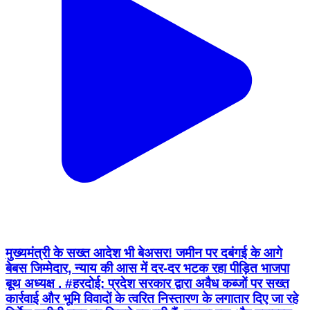
मुख्यमंत्री के सख्त आदेश भी बेअसर! जमीन पर दबंगई के आगे
बेबस जिम्मेदार, न्याय की आस में दर-दर भटक रहा पीड़ित भाजपा
बूथ अध्यक्ष . #हरदोई: प्रदेश सरकार द्वारा अवैध कब्जों पर सख्त
कार्रवाई और भूमि विवादों के त्वरित निस्तारण के लगातार दिए जा रहे
निर्देश जमीनी स्तर पर कितने प्रभावी हैं, इसका एक और उदाहरण
हरदोई जनपद के कोतवाली बेनीगंज क्षेत्र के ग्राम जमुनिया, पोस्ट
चठिया से सामने आया है। यहां वर्षों से पैतृक भूमि के विवाद में उलझा
एक परिवार न्याय की आस लगाए दर-दर भटकने को मजबूर है।
पीड़ित का आरोप है कि राजस्व विभाग द्वारा नाप कर उसके हिस्से की
भूमि सुपुर्द किए जाने के बावजूद विपक्षियों ने रातों-रात खेत जोतकर