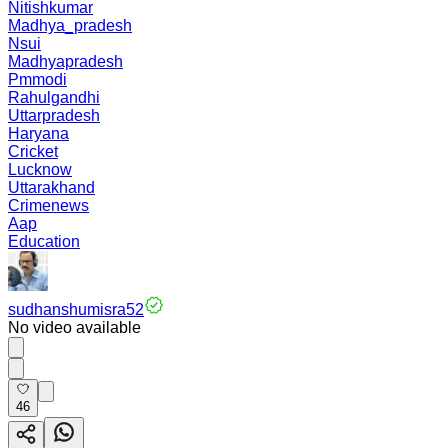
Nitishkumar
Madhya_pradesh
Nsui
Madhyapradesh
Pmmodi
Rahulgandhi
Uttarpradesh
Haryana
Cricket
Lucknow
Uttarakhand
Crimenews
Aap
Education
sudhanshumisra52
No video available
46