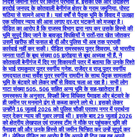
उसमें खरीफ की फसल बो दी और पुलिस भी अब तक प्रभावी
कार्रवाई नहीं कर सकी। पीड़ित रामस्वरूप पुत्र शिवराम, जो भारतीय
जनता पार्टी के बूथ संख्या 05 झरोइया से बूथ अध्यक्ष भी हैं, ने
कोतवाली बेनीगंज में दिए गए शिकायती पत्र में बताया कि उनके रिश्ते
के भाई रामकुमार पुत्र स्वर्गीय गनेश, राजेंद्र व राजू पुत्र स्वर्गीय
रामदयाल तथा सर्वेश पुत्र स्वर्गीय रामदीन के साथ पैतृक सामलाती
भूमि के बंटवारे को लेकर वर्षों से विवाद चला आ रहा है। सभी लोग
गाटा संख्या 505, 506 सहित अन्य भूमि के सह-खातेदार हैं।
रामस्वरूप के अनुसार, विपक्षी बिना विधिवत पैमाइश और बंटवारे के
ही जमीन पर मनमाने ढंग से कब्जा करने लगे थे। इसको लेकर
उन्होंने 16 जुलाई 2026 को पुलिस चौकी प्रताप नगर में प्रार्थना
पत्र देकर न्याय की गुहार लगाई थी। इसके बाद 29 जुलाई 2026
को क्षेत्रीय लेखपाल एवं राजस्व टीम ने मौके पर पहुंचकर भूमि की
पैमाइश की और उनके हिस्से की जमीन चिन्हित कर उन्हें सुपुर्द कर
दी। लेकिन पीड़ित का आरोप है कि अगले ही दिन जब वह अपने
हिस्से की भूमि की जुताई करने पहुंचे तो उनके पैरों तले जमीन
खिसक गई। रातों-रात विपक्षियों ने उनके हिस्से की भूमि पर ट्रैक्टर
चलवाकर जुताई करा दी और खरीफ की फसल, जिसमें तिल्ली की
बुवाई भी शामिल है, कर दी। उनका कहना है कि यह सब राजस्व
विभाग की पैमाइश को खुलेआम चुनौती देने और प्रशासनिक व्यवस्था