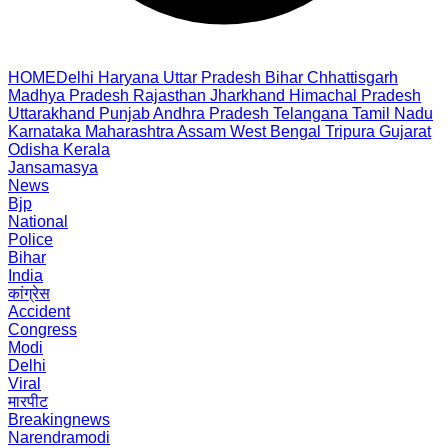
HOME
Delhi
Haryana
Uttar Pradesh
Bihar
Chhattisgarh
Madhya Pradesh
Rajasthan
Jharkhand
Himachal Pradesh
Uttarakhand
Punjab
Andhra Pradesh
Telangana
Tamil Nadu
Karnataka
Maharashtra
Assam
West Bengal
Tripura
Gujarat
Odisha
Kerala
Jansamasya
News
Bjp
National
Police
Bihar
India
कांग्रेस
Accident
Congress
Modi
Delhi
Viral
मारपीट
Breakingnews
Narendramodi