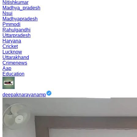
Nitishkumar
Madhya_pradesh
Nsui
Madhyapradesh
Pmmodi
Rahulgandhi
Uttarpradesh
Haryana
Cricket
Lucknow
Uttarakhand
Crimenews
Aap
Education
deepaknarayanamp