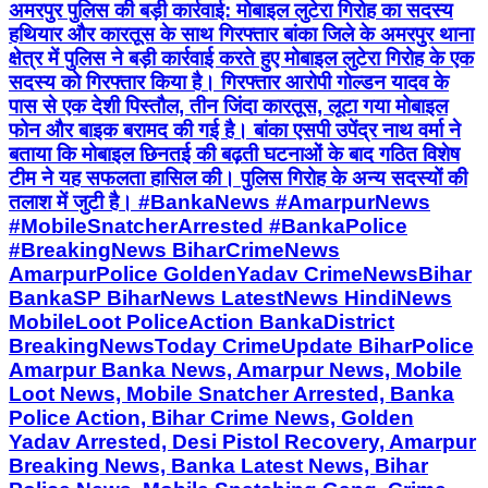
अमरपुर पुलिस की बड़ी कार्रवाई: मोबाइल लुटेरा गिरोह का सदस्य
हथियार और कारतूस के साथ गिरफ्तार बांका जिले के अमरपुर थाना
क्षेत्र में पुलिस ने बड़ी कार्रवाई करते हुए मोबाइल लुटेरा गिरोह के एक
सदस्य को गिरफ्तार किया है। गिरफ्तार आरोपी गोल्डन यादव के
पास से एक देशी पिस्तौल, तीन जिंदा कारतूस, लूटा गया मोबाइल
फोन और बाइक बरामद की गई है। बांका एसपी उपेंद्र नाथ वर्मा ने
बताया कि मोबाइल छिनतई की बढ़ती घटनाओं के बाद गठित विशेष
टीम ने यह सफलता हासिल की। पुलिस गिरोह के अन्य सदस्यों की
तलाश में जुटी है। #BankaNews #AmarpurNews
#MobileSnatcherArrested #BankaPolice
#BreakingNews BiharCrimeNews
AmarpurPolice GoldenYadav CrimeNewsBihar
BankaSP BiharNews LatestNews HindiNews
MobileLoot PoliceAction BankaDistrict
BreakingNewsToday CrimeUpdate BiharPolice
Amarpur Banka News, Amarpur News, Mobile
Loot News, Mobile Snatcher Arrested, Banka
Police Action, Bihar Crime News, Golden
Yadav Arrested, Desi Pistol Recovery, Amarpur
Breaking News, Banka Latest News, Bihar