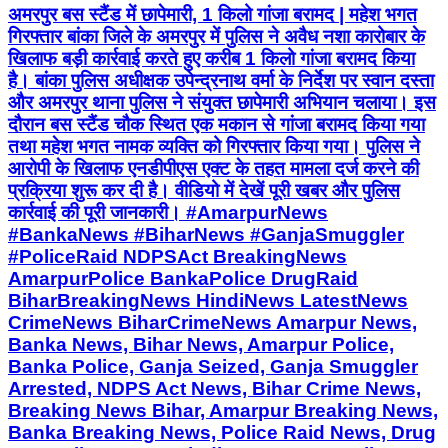
अमरपुर बस स्टैंड में छापेमारी, 1 किलो गांजा बरामद | महेश भगत
गिरफ्तार बांका जिले के अमरपुर में पुलिस ने अवैध नशा कारोबार के
खिलाफ बड़ी कार्रवाई करते हुए करीब 1 किलो गांजा बरामद किया
है। बांका पुलिस अधीक्षक उपेन्द्रनाथ वर्मा के निर्देश पर स्वान दस्ता
और अमरपुर थाना पुलिस ने संयुक्त छापेमारी अभियान चलाया। इस
दौरान बस स्टैंड चौक स्थित एक मकान से गांजा बरामद किया गया
तथा महेश भगत नामक व्यक्ति को गिरफ्तार किया गया। पुलिस ने
आरोपी के खिलाफ एनडीपीएस एक्ट के तहत मामला दर्ज करने की
प्रक्रिया शुरू कर दी है। वीडियो में देखें पूरी खबर और पुलिस
कार्रवाई की पूरी जानकारी। #AmarpurNews
#BankaNews #BiharNews #GanjaSmuggler
#PoliceRaid NDPSAct BreakingNews
AmarpurPolice BankaPolice DrugRaid
BiharBreakingNews HindiNews LatestNews
CrimeNews BiharCrimeNews Amarpur News,
Banka News, Bihar News, Amarpur Police,
Banka Police, Ganja Seized, Ganja Smuggler
Arrested, NDPS Act News, Bihar Crime News,
Breaking News Bihar, Amarpur Breaking News,
Banka Breaking News, Police Raid News, Drug