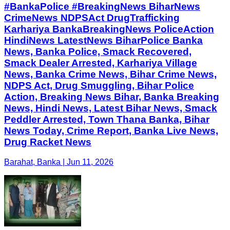
#BankaPolice #BreakingNews BiharNews
CrimeNews NDPSAct DrugTrafficking
Karhariya BankaBreakingNews PoliceAction
HindiNews LatestNews BiharPolice Banka
News, Banka Police, Smack Recovered,
Smack Dealer Arrested, Karhariya Village
News, Banka Crime News, Bihar Crime News,
NDPS Act, Drug Smuggling, Bihar Police
Action, Breaking News Bihar, Banka Breaking
News, Hindi News, Latest Bihar News, Smack
Peddler Arrested, Town Thana Banka, Bihar
News Today, Crime Report, Banka Live News,
Drug Racket News
Barahat, Banka | Jun 11, 2026