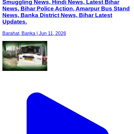
Smuggling News, Hindi News, Latest Bihar
News, Bihar Police Action, Amarpur Bus Stand
News, Banka District News, Bihar Latest
Updates.
Barahat, Banka | Jun 11, 2026