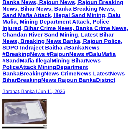
Banka News, Rajoun News, Rajoun Breaking
News, Bihar News, Banka Breaking News,
Sand Mafia Attack, Illegal Sand Mining, Balu
Mafia, Mining Department Attack, Police
Injured, Bihar Crime News, Banka Crime News,
Chandan River Sand Mining, Latest Bihar
News, Breaking News Banka, Rajoun Police,
SDPO Indrajeet Baitha #BankaNews
#BreakingNews #RajounNews #BaluMafia
#SandMafia IllegalMining BiharNews
PoliceAttack MiningDepartment
BankaBreakingNews CrimeNews LatestNews
BiharBreakingNews Rajoun BankaDistrict
Barahat, Banka | Jun 11, 2026