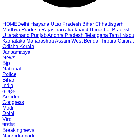
HOME
Delhi
Haryana
Uttar Pradesh
Bihar
Chhattisgarh
Madhya Pradesh
Rajasthan
Jharkhand
Himachal Pradesh
Uttarakhand
Punjab
Andhra Pradesh
Telangana
Tamil Nadu
Karnataka
Maharashtra
Assam
West Bengal
Tripura
Gujarat
Odisha
Kerala
Jansamasya
News
Bjp
National
Police
Bihar
India
कांग्रेस
Accident
Congress
Modi
Delhi
Viral
मारपीट
Breakingnews
Narendramodi