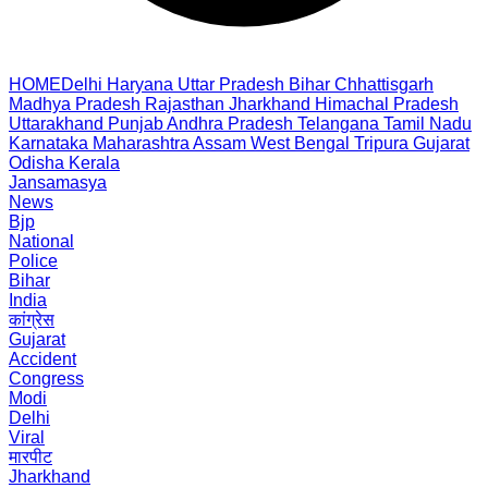
HOME
Delhi
Haryana
Uttar Pradesh
Bihar
Chhattisgarh
Madhya Pradesh
Rajasthan
Jharkhand
Himachal Pradesh
Uttarakhand
Punjab
Andhra Pradesh
Telangana
Tamil Nadu
Karnataka
Maharashtra
Assam
West Bengal
Tripura
Gujarat
Odisha
Kerala
Jansamasya
News
Bjp
National
Police
Bihar
India
कांग्रेस
Gujarat
Accident
Congress
Modi
Delhi
Viral
मारपीट
Jharkhand