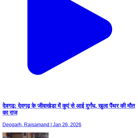
देेवगढ़: देवगढ़ के जीवाखेड़ा में कुएं से आई दुर्गंध, खुला पैंथर की मौत
का राज
Deogarh, Rajsamand | Jan 26, 2026