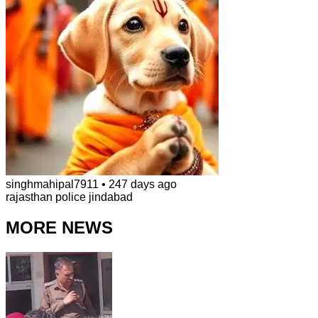
singhmahipal7911
•
247 days ago
rajasthan police jindabad
MORE NEWS