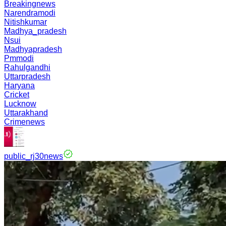
Breakingnews
Narendramodi
Nitishkumar
Madhya_pradesh
Nsui
Madhyapradesh
Pmmodi
Rahulgandhi
Uttarpradesh
Haryana
Cricket
Lucknow
Uttarakhand
Crimenews
public_rj30news