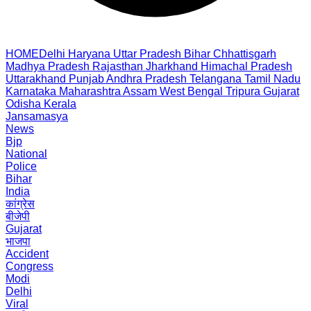
HOME
Delhi
Haryana
Uttar Pradesh
Bihar
Chhattisgarh
Madhya Pradesh
Rajasthan
Jharkhand
Himachal Pradesh
Uttarakhand
Punjab
Andhra Pradesh
Telangana
Tamil Nadu
Karnataka
Maharashtra
Assam
West Bengal
Tripura
Gujarat
Odisha
Kerala
Jansamasya
News
Bjp
National
Police
Bihar
India
कांग्रेस
बीजेपी
Gujarat
भाजपा
Accident
Congress
Modi
Delhi
Viral