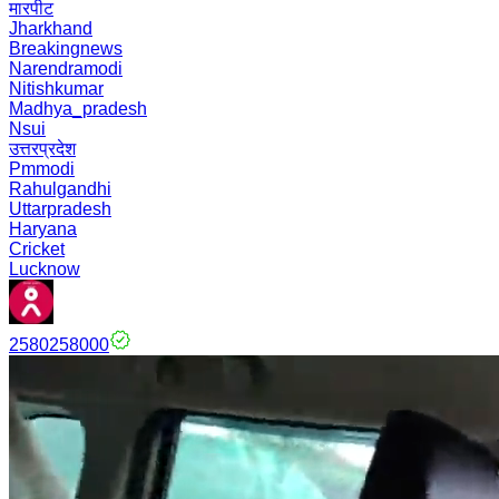
मारपीट
Jharkhand
Breakingnews
Narendramodi
Nitishkumar
Madhya_pradesh
Nsui
उत्तरप्रदेश
Pmmodi
Rahulgandhi
Uttarpradesh
Haryana
Cricket
Lucknow
2580258000