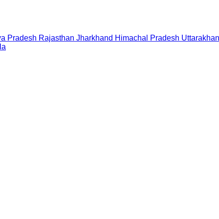
a Pradesh
Rajasthan
Jharkhand
Himachal Pradesh
Uttarakha
la