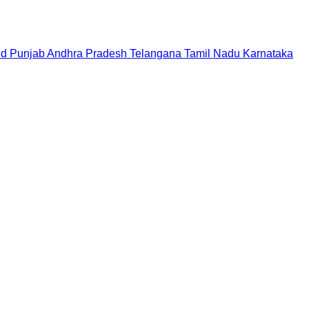
nd
Punjab
Andhra Pradesh
Telangana
Tamil Nadu
Karnataka