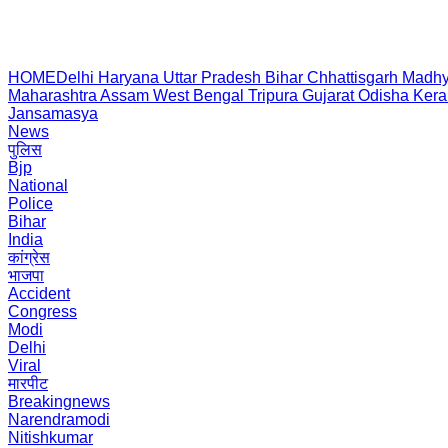
HOME
Delhi
Haryana
Uttar Pradesh
Bihar
Chhattisgarh
Madhy
Maharashtra
Assam
West Bengal
Tripura
Gujarat
Odisha
Kera
Jansamasya
News
पुलिस
Bjp
National
Police
Bihar
India
कांग्रेस
भाजपा
Accident
Congress
Modi
Delhi
Viral
मारपीट
Breakingnews
Narendramodi
Nitishkumar