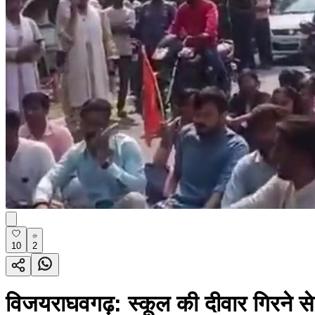
10
2
विजयराघवगढ़: स्कूल की दीवार गिरने स