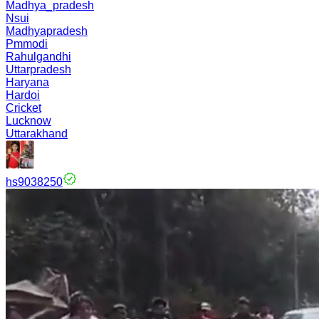
Madhya_pradesh
Nsui
Madhyapradesh
Pmmodi
Rahulgandhi
Uttarpradesh
Haryana
Hardoi
Cricket
Lucknow
Uttarakhand
hs9038250