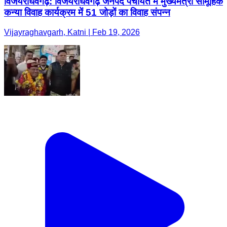
विजयराघवगढ़: विजयराघवगढ़ जनपद पंचायत में मुख्यमंत्री सामूहिक
कन्या विवाह कार्यक्रम में 51 जोड़ों का विवाह संपन्न
Vijayraghavgarh, Katni | Feb 19, 2026