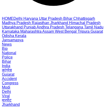
HOME
Delhi
Haryana
Uttar Pradesh
Bihar
Chhattisgarh
Madhya Pradesh
Rajasthan
Jharkhand
Himachal Pradesh
Uttarakhand
Punjab
Andhra Pradesh
Telangana
Tamil Nadu
Karnataka
Maharashtra
Assam
West Bengal
Tripura
Gujarat
Odisha
Kerala
Jansamasya
News
Bjp
National
Police
Bihar
India
कांग्रेस
Gujarat
Accident
Congress
Modi
Delhi
Viral
मारपीट
Jharkhand