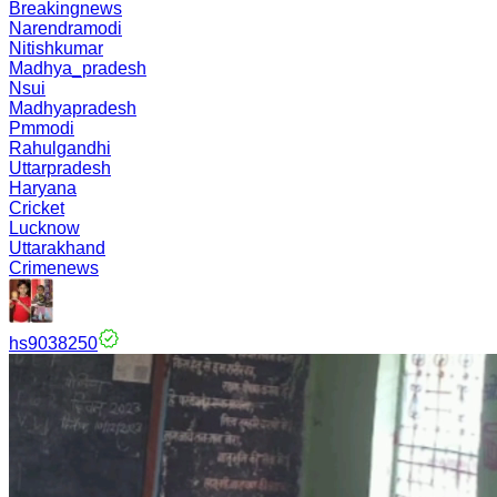
Breakingnews
Narendramodi
Nitishkumar
Madhya_pradesh
Nsui
Madhyapradesh
Pmmodi
Rahulgandhi
Uttarpradesh
Haryana
Cricket
Lucknow
Uttarakhand
Crimenews
hs9038250