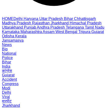
HOME
Delhi
Haryana
Uttar Pradesh
Bihar
Chhattisgarh
Madhya Pradesh
Rajasthan
Jharkhand
Himachal Pradesh
Uttarakhand
Punjab
Andhra Pradesh
Telangana
Tamil Nadu
Karnataka
Maharashtra
Assam
West Bengal
Tripura
Gujarat
Odisha
Kerala
Jansamasya
News
Bjp
National
Police
Bihar
India
कांग्रेस
Gujarat
Accident
Congress
Modi
Delhi
Viral
मारपीट
Jharkhand