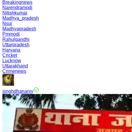
Breakingnews
Narendramodi
Nitishkumar
Madhya_pradesh
Nsui
Madhyapradesh
Pmmodi
Rahulgandhi
Uttarpradesh
Haryana
Cricket
Lucknow
Uttarakhand
Crimenews
singhdhananjy