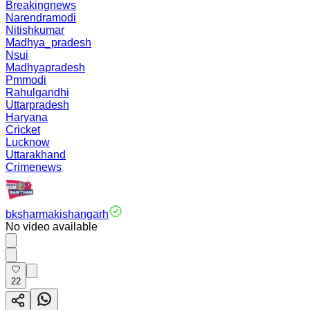
Breakingnews
Narendramodi
Nitishkumar
Madhya_pradesh
Nsui
Madhyapradesh
Pmmodi
Rahulgandhi
Uttarpradesh
Haryana
Cricket
Lucknow
Uttarakhand
Crimenews
bksharmakishangarh
No video available
22