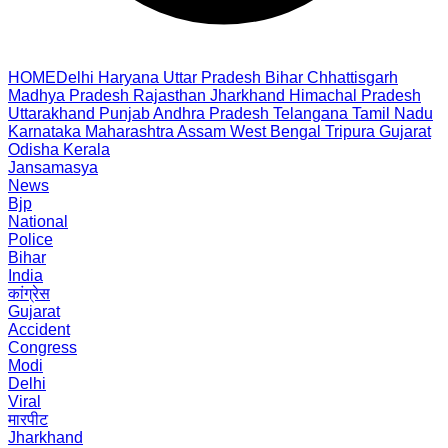
HOME
Delhi
Haryana
Uttar Pradesh
Bihar
Chhattisgarh
Madhya Pradesh
Rajasthan
Jharkhand
Himachal Pradesh
Uttarakhand
Punjab
Andhra Pradesh
Telangana
Tamil Nadu
Karnataka
Maharashtra
Assam
West Bengal
Tripura
Gujarat
Odisha
Kerala
Jansamasya
News
Bjp
National
Police
Bihar
India
कांग्रेस
Gujarat
Accident
Congress
Modi
Delhi
Viral
मारपीट
Jharkhand