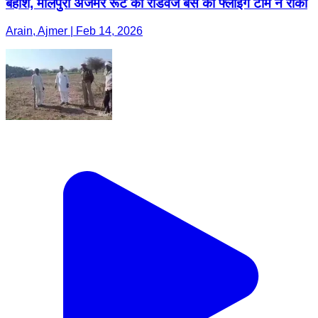
बेहोश, मालपुरा अजमेर रूट की रोडवेज बस को फ्लाइंग टीम ने रोका
Arain, Ajmer | Feb 14, 2026