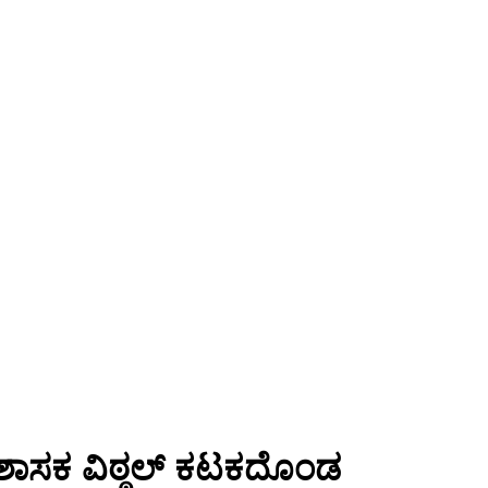
ದ ಶಾಸಕ ವಿಠ್ಠಲ್ ಕಟಕದೊಂಡ