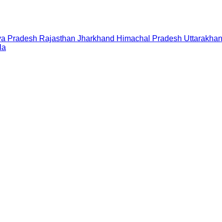
a Pradesh
Rajasthan
Jharkhand
Himachal Pradesh
Uttarakha
la