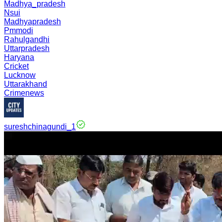
Madhya_pradesh
Nsui
Madhyapradesh
Pmmodi
Rahulgandhi
Uttarpradesh
Haryana
Cricket
Lucknow
Uttarakhand
Crimenews
sureshchinagundi_1