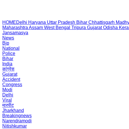
HOME
Delhi
Haryana
Uttar Pradesh
Bihar
Chhattisgarh
Madhy
Maharashtra
Assam
West Bengal
Tripura
Gujarat
Odisha
Kera
Jansamasya
News
Bjp
National
Police
Bihar
India
कांग्रेस
Gujarat
Accident
Congress
Modi
Delhi
Viral
मारपीट
Jharkhand
Breakingnews
Narendramodi
Nitishkumar