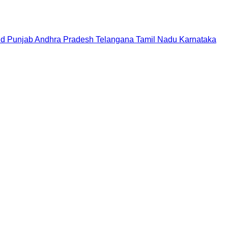
nd
Punjab
Andhra Pradesh
Telangana
Tamil Nadu
Karnataka