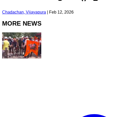
Chadachan, Vijayapura
|
Feb 12, 2026
MORE NEWS