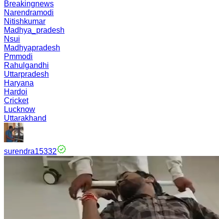
Breakingnews
Narendramodi
Nitishkumar
Madhya_pradesh
Nsui
Madhyapradesh
Pmmodi
Rahulgandhi
Uttarpradesh
Haryana
Hardoi
Cricket
Lucknow
Uttarakhand
surendra15332