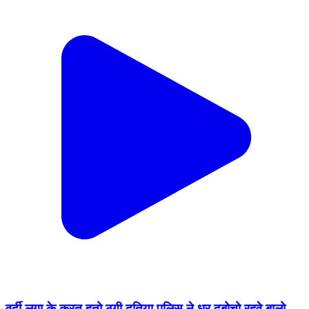
वर्दी लगा के करत हतो ठगी दतिया पुलिस ने धर दबोचो रहवे बालो