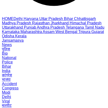
HOME
Delhi
Haryana
Uttar Pradesh
Bihar
Chhattisgarh
Madhya Pradesh
Rajasthan
Jharkhand
Himachal Pradesh
Uttarakhand
Punjab
Andhra Pradesh
Telangana
Tamil Nadu
Karnataka
Maharashtra
Assam
West Bengal
Tripura
Gujarat
Odisha
Kerala
Jansamasya
News
पुलिस
Bjp
National
Police
Bihar
India
कांग्रेस
भाजपा
Accident
Congress
Modi
Delhi
Viral
मारपीट